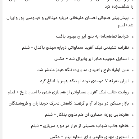
را شگفت‌زده کرد
۱ روز پیش
پیش‌بینی جنجالی احسان علیخانی درباره میثاقی و فردوسی پور وایرال
شارژ جدید کالابرگ برای سه دهک؛ جزئیات اعلام
شد+فیلم
شد
شرایط تفاهم‌نامه به نفع ایران بهبود یافت
۱ روز پیش
نظرات شنیدنی نیک آفرید سماواتی درباره مهدی پاکدل + فیلم
شرایط تازه فروش اقساطی سایپا اعلام شد؛
شاهین، کوییک، اطلس، سهند و ساینا با اقساط
استایل عجیب صابر ابر وایرال شد + عکس
بلندمدت + جدول
متن اولیۀ طرح راهبردی مدیریت تنگه هرمز منتشر شد
۱ روز پیش
ایران تعرفه ۷ درصدی تردد از تنگه هرمز را ابلاغ کرد
سیگنال‌های جدید برای بازار طلا؛ پیش‌بینی
قیمت سکه و طلا فردا
روایت جالب نیک آفرین سماواتی از هم بازی شدن با امین تارخ + فیلم
بازار مسکن در مرداد آرام گرفت؛ کاهش تحرک خریداران و فروشندگان
۱ روز پیش
فال حافظ پنجشنبه ۱۵ مرداد ماه ۱۴۰۵
هنرنمایی روزبه حصاری آن هم بدون بدلکار + فیلم
خاطره جالب شهاب حسینی از فرار در دوره سربازی + فیلم
استوری مهدی طارمی برای ستاره اینتر + عکس