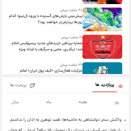
۲۰ ساعت پیش
پیش‌بینی بارش‌های گسترده با ورود ال‌نینو؛ کدام
روزها پربارش‌تر خواهند بود؟
۲۱ ساعت پیش
شماره پیراهن خریدهای جدید پرسپولیس اعلام
شد؛ تیکدری، محبی و سرگیف با اعداد ویژه
۲۲ ساعت پیش
جزئیات فعال‌سازی «کیف پول ایران» اعلام
شد+فیلم
پربازدید ها
پربحث ها
۱ روز پیش
تغییر تند قیمت محصولات ایران‌خودرو و سایپا
روز
هفته
ماه
سال
امروز پنجشنبه ۱۵ مرداد ۱۴۰۵ +جدول
واکنش سحر دولتشاهی به حاشیه‌ها: قصد توهین به اذان را نداشتم
۱ روز پیش
قیمت طلا و سکه امروز پنجشنبه ۱۵ مرداد ۱۴۰۵
راز طول عمر انسان در دستان یک نوجوان ۱۵ ساله؟ ادعایی که جهان