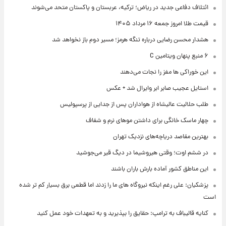
ائتلاف دفاعی جدید در ریاض؛ ترکیه، عربستان و پاکستان متحد می‌شوند
قیمت طلا امروز جمعه ۱۶ مرداد ۱۴۰۵
هشدار محسن رضایی درباره تنگه هرمز؛ مسیر دوم باز نخواهد شد
۶ منبع پنهان ویتامین C
این خوراکی ها مغز را نجات می‌دهند
استایل عجیب صابر ابر وایرال شد + عکس
طلب حلالیت عالیشاه از هواداران پس از جدایی از پرسپولیس
چهار ماسک خانگی برای داشتن موهای نرم و شفاف
بهترین مقاصد دریاچه‌های نزدیک تهران
در ششم اوت؛ وقتی هیروشیما در دیگ قیر می‌جوشید
این مناطق کشور آماده بارش باران باشند
پزشکیان: علی رغم اینکه نیروگاه های ما را زدند اما قطعی برق بسیار کم تر شده
است
کنایه قالیباف به ترامپ: حقایق را بپذیرید و به تعهدات خود عمل کنید