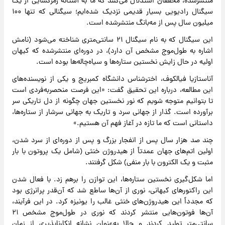
منتشرشده، محققان استدلال می‌کنند که ما به آستانه رمزگشایی از یک
سیگنال رادیویی بسیار قدیمی نزدیک شده‌ایم؛ سیگنالی که تنها ۱۰۰
میلیون سال پس از مه‌بانگ منتشرشده است.
این سیگنال که به نام سیگنال ۲۱ سانتی‌متری شناخته می‌شود (نامش
اشاره به طول‌موج مشخص آن دارد)، در دوره‌ای منتشرشده که کیهان
اولیه در حال زایش نخستین ستاره‌ها و سیاه‌چاله‌ها بوده است.
آناستازیا فیالکوف، اخترشناس دانشگاه کمبریج و یکی از نویسنده‌های
این مطالعه، درباره این تحقیق گفت: «این فرصت منحصربه‌فردی است
تا بتوانیم متوجه شویم که نور نخستین جهان چگونه از دل تاریکی سر
برآورده است. گذار از جهانی سرد و تاریک به جهانی سرشار از ستاره‌ها،
داستانی است که ما تازه در آغاز فهم آن هستیم.»
چند صد هزار سال پس از انفجار بزرگ و پس از دوره‌ای از سرد شدن،
اولین اتم‌های جهان عمدتاً از هیدروژن خنثی (شامل یک پروتون با بار
مثبت و یک الکترون با بار منفی) شکل گرفتند.
اما شکل‌گیری نخستین ستاره‌ها، این توازن را برهم زد. با فعال شدن
این راکتورهای کیهانی، نوری از آن‌ها ساطع شد که آن‌قدر پرانرژی بود
که مجدداً این هیدروژن‌های خنثی غالب را یونیزه کرد. در این فرآیند،
آن‌ها فوتون‌هایی منتشر کردند که نوری در طول‌موج مشخص ۲۱
سانتی‌متر تولید کردند و حالا به‌عنوان نشانه انکارناپذیری از زمان