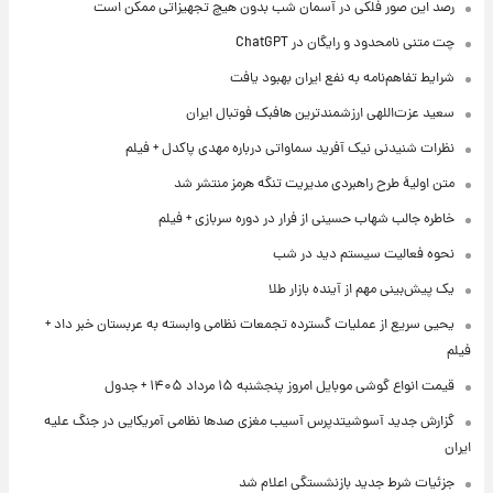
رصد این صور فلکی در آسمان شب بدون هیچ تجهیزاتی ممکن است
چت متنی نامحدود و رایگان در ChatGPT
شرایط تفاهم‌نامه به نفع ایران بهبود یافت
سعید عزت‌اللهی ارزشمندترین هافبک فوتبال ایران
نظرات شنیدنی نیک آفرید سماواتی درباره مهدی پاکدل + فیلم
متن اولیۀ طرح راهبردی مدیریت تنگه هرمز منتشر شد
خاطره جالب شهاب حسینی از فرار در دوره سربازی + فیلم
نحوه فعالیت سیستم دید در شب
یک پیش‌بینی مهم از آینده بازار طلا
یحیی سریع از عملیات گسترده تجمعات نظامی وابسته به عربستان خبر داد +
فیلم
قیمت انواع گوشی موبایل امروز پنجشنبه ۱۵ مرداد ۱۴۰۵ + جدول
گزارش جدید آسوشیتدپرس آسیب مغزی صدها نظامی آمریکایی در جنگ علیه
ایران
جزئیات شرط جدید بازنشستگی اعلام شد