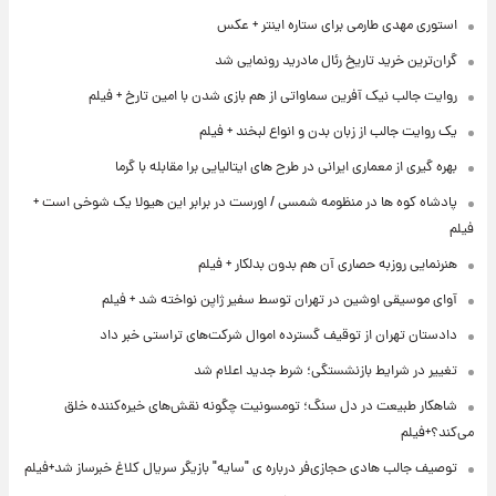
استوری مهدی طارمی برای ستاره اینتر + عکس
گران‌ترین خرید تاریخ رئال مادرید رونمایی شد
روایت جالب نیک آفرین سماواتی از هم بازی شدن با امین تارخ + فیلم
یک روایت جالب از زبان بدن و انواع لبخند + فیلم
بهره گیری از معماری ایرانی در طرح های ایتالیایی برا مقابله با گرما
پادشاه کوه ها در منظومه شمسی / اورست در برابر این هیولا یک شوخی است +
فیلم
هنرنمایی روزبه حصاری آن هم بدون بدلکار + فیلم
آوای موسیقی اوشین در تهران توسط سفیر ژاپن نواخته شد + فیلم
دادستان تهران از توقیف گسترده اموال شرکت‌های تراستی خبر داد
تغییر در شرایط بازنشستگی؛ شرط جدید اعلام شد
شاهکار طبیعت در دل سنگ؛ تومسونیت چگونه نقش‌های خیره‌کننده خلق
می‌کند؟+فیلم
توصیف جالب هادی حجازی‌فر درباره ی "سایه" بازیگر سریال کلاغ خبرساز شد+فیلم