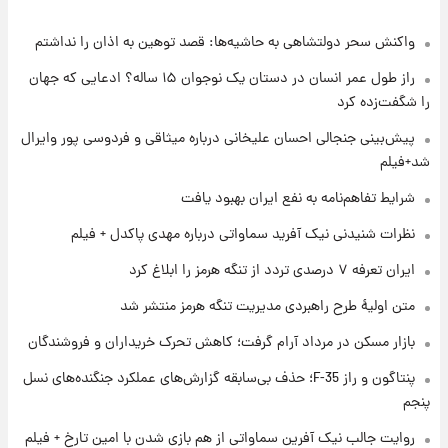
واکنش سحر دولتشاهی به حاشیه‌ها: قصد توهین به اذان را نداشتم
۱ روز پیش
شرایط تازه فروش اقساطی سایپا اعلام شد؛
راز طول عمر انسان در دستان یک نوجوان ۱۵ ساله؟ ادعایی که جهان
شاهین، کوییک، اطلس، سهند و ساینا با اقساط
را شگفت‌زده کرد
بلندمدت + جدول
۱ روز پیش
پیش‌بینی جنجالی احسان علیخانی درباره میثاقی و فردوسی پور وایرال
سیگنال‌های جدید برای بازار طلا؛ پیش‌بینی
شد+فیلم
قیمت سکه و طلا فردا
شرایط تفاهم‌نامه به نفع ایران بهبود یافت
۱ روز پیش
نظرات شنیدنی نیک آفرید سماواتی درباره مهدی پاکدل + فیلم
فال حافظ پنجشنبه ۱۵ مرداد ماه ۱۴۰۵
ایران تعرفه ۷ درصدی تردد از تنگه هرمز را ابلاغ کرد
متن اولیۀ طرح راهبردی مدیریت تنگه هرمز منتشر شد
۱ روز پیش
بازار مسکن در مرداد آرام گرفت؛ کاهش تحرک خریداران و فروشندگان
فال قهوه روزانه پنجشنبه ۱۵ مرداد ماه ۱۴۰۵
پنتاگون و راز F-35؛ حذف بی‌سابقه گزارش‌های عملکرد جنگنده‌های نسل
پنجم
۱ روز پیش
فال روزانه واقعی پنجشنبه ۱۵ مرداد ۱۴۰۵
روایت جالب نیک آفرین سماواتی از هم بازی شدن با امین تارخ + فیلم