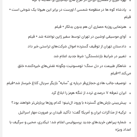
بهره گیری از معماری ایرانی در طرح های ایتالیایی برا مقابله با گرما
پادشاه کوه ها در منظومه شمسی / اورست در برابر این هیولا یک شوخی است +
فیلم
هنرنمایی روزبه حصاری آن هم بدون بدلکار + فیلم
آوای موسیقی اوشین در تهران توسط سفیر ژاپن نواخته شد + فیلم
دادستان تهران از توقیف گسترده اموال شرکت‌های تراستی خبر داد
تغییر در شرایط بازنشستگی؛ شرط جدید اعلام شد
شاهکار طبیعت در دل سنگ؛ تومسونیت چگونه نقش‌های خیره‌کننده خلق
می‌کند؟+فیلم
توصیف جالب هادی حجازی‌فر درباره ی "سایه" بازیگر سریال کلاغ خبرساز شد+فیلم
ایران تعرفه ۷ درصدی تردد از تنگه هرمز را ابلاغ کرد
پیش‌بینی بارش‌های گسترده با ورود ال‌نینو؛ کدام روزها پربارش‌تر خواهند بود؟
ترکیه از مذاکرات ایران و آمریکا گفت؛ تأکید فیدان بر ضرورت مهار اسرائیل
شماره پیراهن خریدهای جدید پرسپولیس اعلام شد؛ تیکدری، محبی و سرگیف با
اعداد ویژه