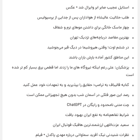
استایل عجیب صابر ابر وایرال شد + عکس
طلب حلالیت عالیشاه از هواداران پس از جدایی از پرسپولیس
چهار ماسک خانگی برای داشتن موهای نرم و شفاف
بهترین مقاصد دریاچه‌های نزدیک تهران
در ششم اوت؛ وقتی هیروشیما در دیگ قیر می‌جوشید
این مناطق کشور آماده بارش باران باشند
پزشکیان: علی رغم اینکه نیروگاه های ما را زدند اما قطعی برق بسیار کم تر شده
است
کنایه قالیباف به ترامپ: حقایق را بپذیرید و به تعهدات خود عمل کنید
رصد این صور فلکی در آسمان شب بدون هیچ تجهیزاتی ممکن است
چت متنی نامحدود و رایگان در ChatGPT
شرایط تفاهم‌نامه به نفع ایران بهبود یافت
سعید عزت‌اللهی ارزشمندترین هافبک فوتبال ایران
نظرات شنیدنی نیک آفرید سماواتی درباره مهدی پاکدل + فیلم