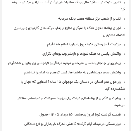
تغییر مثبت در عملکرد مالی بانک صادرات ایران/ درآمد عملیاتی ۸۰ درصد رشد
کرد
تقدیر از شعب برتر منطقه هفت بانک سرمایه
اجرای برنامه تحول بانک با تمرکز بر منابع پایدار، درآمدهای کارمزدی و بازسازی
اعتماد مشتریان
جزئیات فعال‌سازی «کیف پول ایران» اعلام شد+فیلم
واکنش پلیس به فیک نیوزها و بازنشر ویدیوهای تکراری
پیش‌بینی جنجالی احسان علیخانی درباره میثاقی و فردوسی پور وایرال شد+فیلم
واکنش سحر دولتشاهی به حاشیه‌ها: قصد توهین به اذان را نداشتم
راز طول عمر انسان در دستان یک نوجوان ۱۵ ساله؟ ادعایی که جهان را
شگفت‌زده کرد
روایت پزشکیان از برنامه‌های دولت برای بهبود معیشت مردم امشب منتشر
می‌شود
قیمت گوشت قرمز امروز پنجشنبه ۱۵ مرداد ۱۴۰۵ +جدول
بازار مسکن در مرداد آرام گرفت؛ کاهش تحرک خریداران و فروشندگان