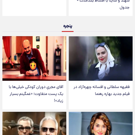
سهند و ساینا با اقساط بلندمدت +
جدول
پنجره
فقیهه سلطانی و افسانه چهره‌آزاد در
آقای مجریِ دوران کودکی خیلی‌ها با
فیلم جدید بهاره رهنما
یک پست متفاوت؛ «غمگینم بسیار
زیاد»!