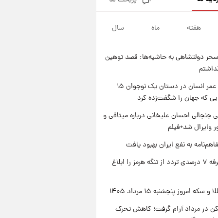
پربحث ها
فال قهوه روزانه پنجشنبه ۱۵ مرداد
ماه ۱۴۰۵
هفته
ماه
سال
۱ روز پیش
فال روزانه واقعی پنجشنبه ۱۵
مرداد ۱۴۰۵
حر دولتشاهی به حاشیه‌ها: قصد توهین
۱ روز پیش
نداشتم
ارزش سهام عدالت برای امروز
چهارشنبه ۱۴ مرداد + جدول
راز طول عمر انسان در دستان یک نوجوان ۱۵
یی که جهان را شگفت‌زده کرد
۱ روز پیش
آغاز طرح جدید فروش مشارکت در
 جنجالی احسان علیخانی درباره میثاقی و
تولید سایپا؛ نام خودرو، مبلغ پیش
 وایرال شد+فیلم
پرداخت و زمان تحویل | سود
مشارکت چند درصد است؟
اهم‌نامه به نفع ایران بهبود یافت
ایران تعرفه ۷ درصدی تردد از تنگه هرمز را ابلاغ
سکه امروز پنجشنبه ۱۵ مرداد ۱۴۰۵
کن در مرداد آرام گرفت؛ کاهش تحرک