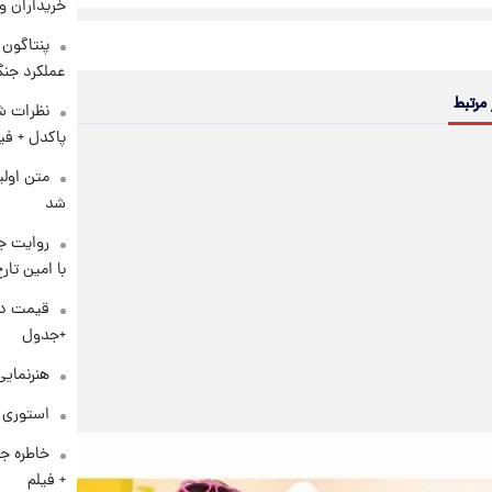
خریداران و
عملکرد جنگ
 مرتبط
نظرات شن
پاکدل + فی
متن اولی
شد
روایت ج
با امین تار
+جدول
هنرنمایی
استوری م
خاطره جا
+ فیلم