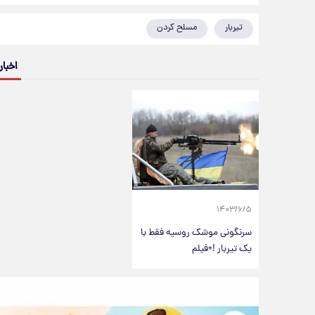
تیربار
مسلح کردن
اخبار
۱۴۰۳/۶/۵
سرنگونی موشک روسیه فقط با
یک تیربار !+فیلم