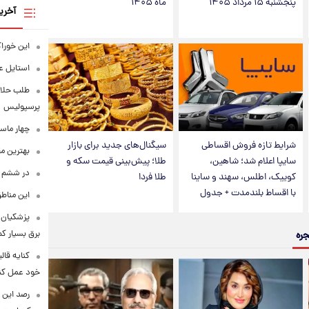
پنجشنبه ۱۵ مرداد ۱۴۰۵
ماه ۱۴۰۵
آخری
این خوراک
استایل ع
طلب حلالی
پرسپولیس
چهار ماس
شرایط تازه فروش اقساطی
سیگنال‌های جدید برای بازار
بهترین م
سایپا اعلام شد؛ شاهین،
طلا؛ پیش‌بینی قیمت سکه و
در ششم ا
کوییک، اطلس، سهند و ساینا
طلا فردا
با اقساط بلندمدت + جدول
این مناطق
پزشکیان: 
برق بسیار ک
جره
کنایه قال
خود عمل کن
رصد این 