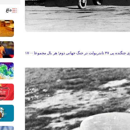
داغ
، تصویری از بارگذاری خشاب توپ ۱۲.۷ میلی متری جنگنده پی ۴۷ تاندربولت در جنگ جهانی دوم؛ هر بال مجموعا ۱۷۰۰