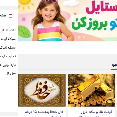
صفحه
اقتصاد ایر
سبک ایده 
سبک زندگی 
تجارت ایده
تازه ترین خ
جره
مبل ال
قیمت طلا و سکه امروز
فال حافظ پنجشنبه ۱۵ مرداد