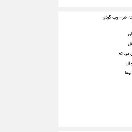
 خبر - وب گردی
ان
آل
مردانه
 آل
برها