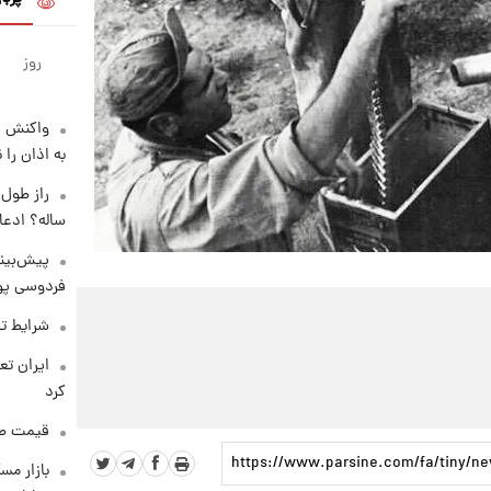
روز
واکنش س
به اذان را 
ساله؟ ادعا
پیش‌بینی
فردوسی پور
شرایط تف
کرد
قیمت طلا و 
بازار مس