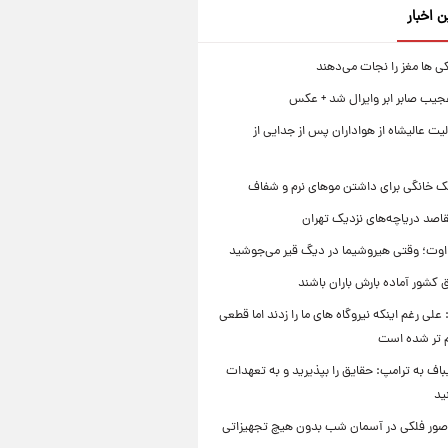
ن اخبار
ی ها مغز را نجات می‌دهند
جیب صابر ابر وایرال شد + عکس
ت عالیشاه از هواداران پس از جدایی از
ک خانگی برای داشتن موهای نرم و شفاف
قاصد دریاچه‌های نزدیک تهران
وت؛ وقتی هیروشیما در دیگ قیر می‌جوشید
 کشور آماده بارش باران باشند
علی رغم اینکه نیروگاه های ما را زدند اما قطعی
م تر شده است
یباف به ترامپ: حقایق را بپذیرید و به تعهدات
ید
صور فلکی در آسمان شب بدون هیچ تجهیزاتی