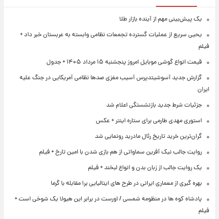
یک پیش‌بینی مهم از آینده بازار طلا
یحیی سریع از عملیات گسترده تجمعات نظامی وابسته به عربستان خبر داد +
فیلم
قیمت انواع گوشی موبایل امروز پنجشنبه ۱۵ مرداد ۱۴۰۵ + جدول
گزارش جدید آسوشیتدپرس آسیب مغزی صدها نظامی آمریکایی در جنگ علیه
ایران
جزئیات شرط جدید بازنشستگی اعلام شد
استوری مهدی طارمی برای ستاره اینتر + عکس
گران‌ترین خرید تاریخ رئال مادرید رونمایی شد
روایت جالب نیک آفرین سماواتی از هم بازی شدن با امین تارخ + فیلم
یک روایت جالب از زبان بدن و انواع لبخند + فیلم
بهره گیری از معماری ایرانی در طرح های ایتالیایی برا مقابله با گرما
پادشاه کوه ها در منظومه شمسی / اورست در برابر این هیولا یک شوخی است +
فیلم