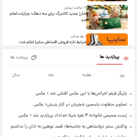
۱۱ ساعت پیش
شارژ جدید کالابرگ برای سه دهک؛ جزئیات اعلام
شد
۱ روز پیش
شرایط تازه فروش اقساطی سایپا اعلام شد؛
شاهین، کوییک، اطلس، سهند و ساینا با اقساط
بلندمدت + جدول
پربازدید ها
پربحث ها
۱ روز پیش
سیگنال‌های جدید برای بازار طلا؛ پیش‌بینی
روز
هفته
ماه
سال
قیمت سکه و طلا فردا
بازیگر فیلم اخراجی‌ها با این عکس آفتابی شد + عکس
۱۶ ساعت پیش
فال حافظ پنجشنبه ۱۵ مرداد ماه ۱۴۰۵
تصاویر متفاوت یاسمین شجریان در کنار پدرش+ عکس
ژست صمیمی خانواده ۴ نفره شیلا خداداد پربازدید شد + عکس
۱۷ ساعت پیش
واکنش سحر دولتشاهی به حاشیه‌ها: قصد توهین به اذان را نداشتم
فال قهوه روزانه پنجشنبه ۱۵ مرداد ماه ۱۴۰۵