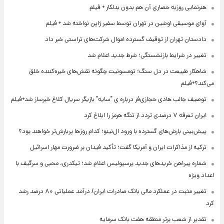
هنرنمایی روزبه حصاری آن هم بدون بدلکار + فیلم
آوای موسیقی اوشین در تهران توسط سفیر ژاپن نواخته شد + فیلم
دادستان تهران از توقیف گسترده اموال شرکت‌های تراستی خبر داد
تغییر در شرایط بازنشستگی؛ شرط جدید اعلام شد
شاهکار طبیعت در دل سنگ؛ تومسونیت چگونه نقش‌های خیره‌کننده خلق
می‌کند؟+فیلم
توصیف جالب هادی حجازی‌فر درباره ی "سایه" بازیگر سریال کلاغ خبرساز شد+فیلم
ایران تعرفه ۷ درصدی تردد از تنگه هرمز را ابلاغ کرد
پیش‌بینی بارش‌های گسترده با ورود ال‌نینو؛ کدام روزها پربارش‌تر خواهند بود؟
ترکیه از مذاکرات ایران و آمریکا گفت؛ تأکید فیدان بر ضرورت مهار اسرائیل
شماره پیراهن خریدهای جدید پرسپولیس اعلام شد؛ تیکدری، محبی و سرگیف با
اعداد ویژه
تغییر مثبت در عملکرد مالی بانک صادرات ایران/ درآمد عملیاتی ۸۰ درصد رشد
کرد
تقدیر از شعب برتر منطقه هفت بانک سرمایه