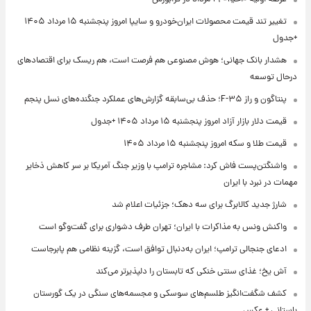
تغییر تند قیمت محصولات ایران‌خودرو و سایپا امروز پنجشنبه ۱۵ مرداد ۱۴۰۵
+جدول
هشدار بانک جهانی؛ هوش مصنوعی هم فرصت است، هم ریسک برای اقتصادهای
درحال توسعه
پنتاگون و راز F-۳۵؛ حذف بی‌سابقه گزارش‌های عملکرد جنگنده‌های نسل پنجم
قیمت دلار بازار آزاد امروز پنجشنبه ۱۵ مرداد ۱۴۰۵ +جدول
قیمت طلا و سکه امروز پنجشنبه ۱۵ مرداد ۱۴۰۵
واشنگتن‌پست فاش کرد: مشاجره ترامپ با وزیر جنگ آمریکا بر سر کاهش ذخایر
مهمات در نبرد با ایران
شارژ جدید کالابرگ برای سه دهک؛ جزئیات اعلام شد
واکنش ونس به مذاکرات با ایران؛ تهران طرف دشواری برای گفت‌وگو است
ادعای جنجالی ترامپ؛ ایران به‌دنبال توافق است، گزینه نظامی هم پابرجاست
آش یخ؛ غذای سنتی خنکی که تابستان را دلپذیرتر می‌کند
کشف شگفت‌انگیز طلسم‌های سوسکی و مجسمه‌های سنگی در یک گورستان
باستانی + عکس