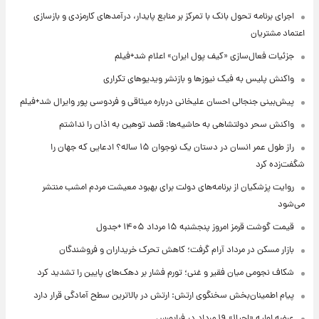
اجرای برنامه تحول بانک با تمرکز بر منابع پایدار، درآمدهای کارمزدی و بازسازی
اعتماد مشتریان
جزئیات فعال‌سازی «کیف پول ایران» اعلام شد+فیلم
واکنش پلیس به فیک نیوزها و بازنشر ویدیوهای تکراری
پیش‌بینی جنجالی احسان علیخانی درباره میثاقی و فردوسی پور وایرال شد+فیلم
واکنش سحر دولتشاهی به حاشیه‌ها: قصد توهین به اذان را نداشتم
راز طول عمر انسان در دستان یک نوجوان ۱۵ ساله؟ ادعایی که جهان را
شگفت‌زده کرد
روایت پزشکیان از برنامه‌های دولت برای بهبود معیشت مردم امشب منتشر
می‌شود
قیمت گوشت قرمز امروز پنجشنبه ۱۵ مرداد ۱۴۰۵ +جدول
بازار مسکن در مرداد آرام گرفت؛ کاهش تحرک خریداران و فروشندگان
شکاف نجومی میان فقیر و غنی؛ تورم فشار بر دهک‌های پایین را تشدید کرد
پیام اطمینان‌بخش سخنگوی ارتش: ارتش در بالاترین سطح آمادگی قرار دارد
عرضه اولیه «احیا۱» ۱۹ مرداد در فرابورس