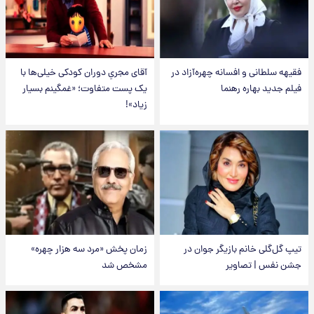
فقیهه سلطانی و افسانه چهره‌آزاد در
آقای مجریِ دوران کودکی خیلی‌ها با
فیلم جدید بهاره رهنما
یک پست متفاوت؛ «غمگینم بسیار
زیاد»!
تیپ گل‌گلی خانم بازیگر جوان در
زمان پخش «مرد سه هزار چهره»
جشن نفس | تصاویر
مشخص شد