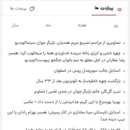
عکس / خداحافظی صمیمانه آبی ها با رامین!
پربازدید ها
پربحث ها
۲۰ ساعت پیش
آتش اختلاف در اینستاگرام؛ تمجید از حردانی به
روز
هفته
ماه
سال
مذاق رضاییان خوش نیامد+عکس
تصاویری از مراسم تشییع مریم همتیان، بازیگر جوان سینما/ویدیو
۲۱ ساعت پیش
پروین اعتصامی در دوران نوجوانی؛ اواخر دهه
چهره خشن و انرژی زنانه سپیده خداوردی همه را میخکوب کرد؛ همسر
۱۲۹۰ شمسی
رضا عطاران در اجل معلق به تیم بانوان جنگجو پیوست!/ویدیو
۲۱ ساعت پیش
استایل جالب سوپرمدل روس در اصفهان
قدرت‌نمایی نظامی چین؛ بمب‌افکن حامل موشک
بازگشت چهره خاطره‌ساز به تلویزیون بعد از ۳۳ سال
هسته‌ای در آسمان ظاهر شد
تیپ گل‌گلی خانم بازیگر جوان در جشن نفس | تصاویر
۲۱ ساعت پیش
پوریا پورسرخ با این گریم جذابیتش را از دست داد + عکس
رونالدو از گنجینه خودروهای لوکسش رونمایی
کرد
استایل تابستانی مینا مختاری در کنار پسرش؛ همسر بهرام رادان با این
تیپ دیده شد!
۲۳ ساعت پیش
قیمت دلار در بازار آزاد امروز چهارشنبه ۱۴ مرداد