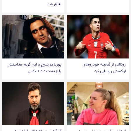
ظاهر شد
رونالدو از گنجینه خودروهای
پوریا پورسرخ با این گریم جذابیتش
لوکسش رونمایی کرد
را از دست داد + عکس