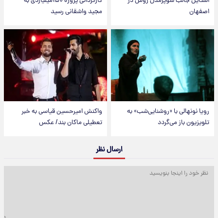
استایل جالب سوپرمدل روس در
کارگردانی پروژه ۱۵۰میلیاردی به
اصفهان
مجید واشقانی رسید
رویا نونهالی با «روشنایی‌شب» به
واکنش امیرحسین قیاسی به خبر
تلویزیون باز می‌گردد
تعطیلی ماکان بند/ عکس
ارسال نظر