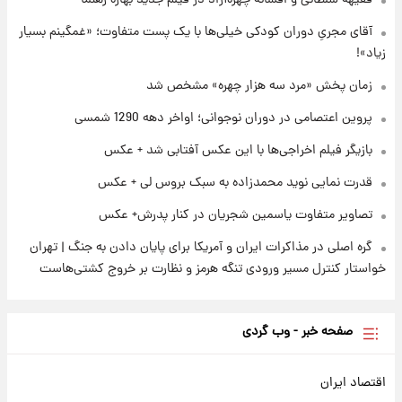
فقیهه سلطانی و افسانه چهره‌آزاد در فیلم جدید بهاره رهنما
۱۴۰۵/ نرخ‌ها ثابت ماند؟ +جدول
آقای مجریِ دوران کودکی خیلی‌ها با یک پست متفاوت؛ «غمگینم بسیار
زیاد»!
۲۳ ساعت پیش
علی مطهری: اجرای کامل تفاهم‌نامه اسلام‌آباد،
زمان پخش «مرد سه هزار چهره» مشخص شد
پیروزی بزرگ‌تری برای ایران است
پروین اعتصامی در دوران نوجوانی؛ اواخر دهه 1290 شمسی
بازیگر فیلم اخراجی‌ها با این عکس آفتابی شد + عکس
قدرت نمایی نوید محمدزاده به سبک بروس لی + عکس
تصاویر متفاوت یاسمین شجریان در کنار پدرش+ عکس
گره اصلی در مذاکرات ایران و آمریکا برای پایان دادن به جنگ | تهران
خواستار کنترل مسیر ورودی تنگه هرمز و نظارت بر خروج کشتی‌هاست
صفحه خبر - وب گردی
اقتصاد ایران