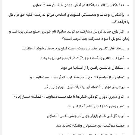
۱۰۰ هکتار از تالاب میانکاله در آتش عمدی خاکستر شد + تصاویر
پزشکیان: وحدت و همبستگی کشورهای اسلامی می‌تواند زمینه غلبه حق بر باطل
را فراهم کند
آغاز طرح جدید فروش مشارکت در تولید سایپا؛ نام خودرو، مبلغ پیش پرداخت و
زمان تحویل | سود مشارکت چند درصد است؟
سامانه‌های تامین اجتماعی ممکن است قطع و یا مختل شوند + جزئیات
فقیهه سلطانی و افسانه چهره‌آزاد در فیلم جدید بهاره رهنما
استقلال جانشین رامین را از اسپانیا می آورد
تصاویری از مراسم تشییع مریم همتیان، بازیگر جوان سینما/ویدیو
پیشبینی مهم از اقتصاد ایران: ثبات ارزی، تورم و بازار کار
آقای مجریِ دوران کودکی خیلی‌ها با یک پست متفاوت؛ «غمگینم بسیار زیاد»!
تغییر زمان شارژ اعتبار کالابرگ از این ماه
تیپ گل‌گلی خانم بازیگر جوان در جشن نفس | تصاویر
مهلت معافیت این مشمولان وظیفه تمدید شد