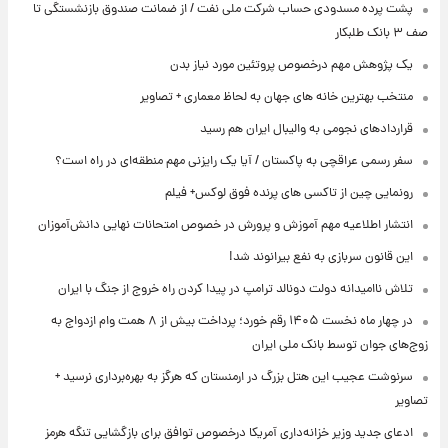
پشت پرده‌ مسدودی حساب شرکت ملی نفت / از ضمانت صندوق بازنشستگی تا
صف ۳ بانک طلبکار
یک پژوهش مهم درخصوص پروتئین مورد نیاز بدن
منتخب بهترین خانه های جهان به لحاظ معماری + تصاویر
قراردادهای نجومی به والیبال ایران هم رسید
سفر رسمی عراقچی به پاکستان / آیا یک رایزنی مهم منطقه‌ای در راه است؟
رونمایی چین از تاکسی های پرنده فوق لوکس+ فیلم
انتشار اطلاعیه مهم آموزش و پرورش در خصوص امتحانات نهایی دانش‌آموزان
این قانون سربازی به نفع بیرانوند شد!
تلاش ناامیدانه‌ دولت دونالد ترامپ در پیدا کردن راه خروج از جنگ با ایران
در چهار ماه نخست ۱۴۰۵ رقم خورد؛ پرداخت بیش از ۸ همت وام ازدواج به
زوج‌های جوان توسط بانک ملی ایران
سرنوشت عجیب این هتل بزرگ در ارمنستان که هرگز به بهره‌برداری نرسید +
تصاویر
ادعای جدید وزیر خزانه‌داری آمریکا درخصوص توافق برای بازگشایی تنگه هرمز