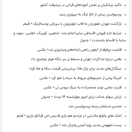
تاکید پزشکیان بر نقش آموزه‌های قرآنی در پیشرفت کشور
پرسپولیس پیش از آغاز لیگ به پیروزی رسید
بازگشت مهران غفوریان به قاب تلویزیون با سریالی نوستالژیک + فیلم
شرایط تازه فروش اقساطی سایپا اعلام شد؛ شاهین، کوییک، اطلس، سهند و
ساینا با اقساط بلندمدت + جدول
قابلیت پرطرفدار آیفون راهی رایانه‌های ویندوزی شد+ عکس
بقایی درباره مذاکرات تهران و مسقط بر سر تنگه هرمز توضیح داد
سیگنال‌های جدید برای بازار طلا؛ پیش‌بینی قیمت سکه و طلا فردا
آمریکا برخی از تحریم‌های مربوط به سپاه را لغو کرد + عکس
قدرت نمایی نوید محمدزاده به سبک بروس لی + عکس
ارزش سهام عدالت برای امروز چهارشنبه ۱۴ مرداد + جدول
محسن مسلمان رسما پرسپولیسی شد
اشک های پائولو مالدینی در مراسم هم بازی قدیمی اش فرانکو بارزی + فیلم
پست مفهومی جدید پویا امینی وایرال شد + عکس