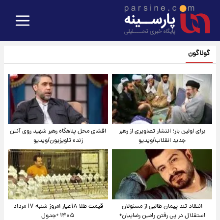
گوناگون
برای اولین بار؛ انتشار تصاویری از رهبر
افشای محل پناهگاه‌ رهبر شهید روی آنتن
جدید انقلاب/ویدیو
زنده تلویزیون/ویدیو
انتقاد تند پیمان طالبی از مسئولان
قیمت طلا ۱۸عیار امروز شنبه ۱۷ مرداد
استقلال در پی رفتن رامین رضاییان+
۱۴۰۵ +جدول