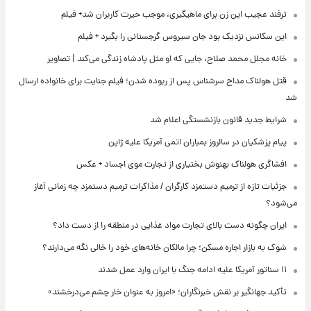
ترفند عجیب این زن برای ماهیگیری، موجب حیرت کاربران شد+ فیلم
این سکانس نزدیک بود جان سیروس گرجستانی را بگیرد + فیلم
خانه مجلل محمد صلاح، جایی که او مثل پادشاه زندگی می‌کند | تصاویر
قتل هولناک مداح سرشناس پس از ربوده شدن؛ فیلم جنایت برای خانواده ارسال
شد
شرایط جدید قانون بازنشستگی اعلام شد
پیام پزشکیان در سالروز بمباران اتمی آمریکا علیه ژاپن
افشاگری هولناک بهنوش بختیاری از تجارت موی اجساد + عکس
جزئیات تازه از ترمیم دستمزد کارگران / مذاکرات ترمیم دستمزد چه زمانی آغاز
می‌شود؟
ایران چگونه دست بالای تجارت مواد غذایی در منطقه را از دست داد؟
شوک به بازار اجاره مسکن؛ چرا مالکان خانه‌های خود را خالی نگه می‌دارند؟
۱۱ سناتور آمریکا علیه ادامه جنگ با ایران وارد عمل شدند
تأکید جهانگیر بر نقش خبرنگاران؛ «امروز به عنوان خار چشم می‌درخشند»