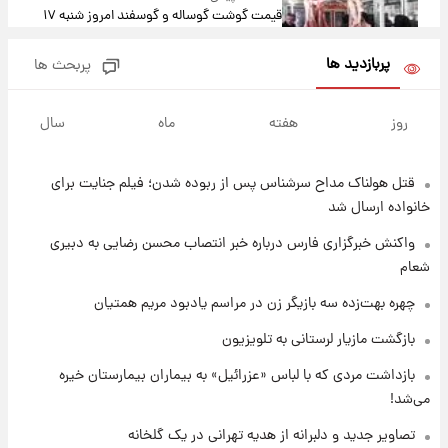
قیمت گوشت گوساله و گوسفند امروز شنبه ۱۷
مرداد ۱۴۰۵ +جدول
پربازدید ها
پربحث ها
۵ ساعت پیش
با قدرتمندترین و بادوام ترین تانک جهان آشنا
روز
هفته
ماه
سال
شوید+ فیلم
قتل هولناک مداح سرشناس پس از ربوده شدن؛ فیلم جنایت برای
۶ ساعت پیش
قیمت طلا ۱۸عیار امروز شنبه ۱۷ مرداد ۱۴۰۵
خانواده ارسال شد
+جدول
واکنش خبرگزاری فارس درباره خبر انتصاب محسن رضایی به دبیری
شعام
۶ ساعت پیش
قیمت محصولات ایران‌خودرو و سایپا امروز شنبه
چهره بهت‌زده سه بازیگر زن در مراسم یادبود مریم همتیان
۱۷ مرداد ۱۴۰۵
بازگشت مازیار لرستانی به تلویزیون
۲۰ ساعت پیش
بازداشت مردی که با لباس «عزرائیل» به بیماران بیمارستان خیره
یک پیش ‌بینی مهم برای قیمت دلار، طلا و سکه
می‌شد!
شنبه ۱۷ مرداد ۱۴۰۵
تصاویر جدید و دلبرانه از هدیه تهرانی در یک گلخانه