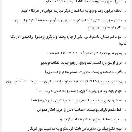
آشپز مشهور صداوسیما به کانادا مهاجرت کرد؟/ ویدئو
لحظه برخورد رعد و برق به ساختمان مرکز تجارت جهانی در آمریکا + فیلم
حضور مازیار لرستانی در ختم اکبر عبدی برای او گران تمام شد!/ دزدی از مازیار
لرستانی آن هم در روز روشن
دو دختر پیمان قاسم‌خانی، یکی از بهاره رهنما و دیگری از میترا ابراهیمی؛ در یک
قاب!
زمان‌بندی جدید شارژ کالابرگ مرداد ۱۴۰۵ اعلام شد
برای اولین بار؛ انتشار تصاویری از رهبر جدید انقلاب/ویدیو
قاب عاشقانه و پست متفاوت همسر شاهرخ استخری!
رونمایی خودرو IM LS۹ توسط نیکا موتور ، لوکس ترین شاسی بلند EREV در ایران
الهام پاوه‌نژاد با ورزش لاکچری و استایل خاصش خبرساز شد!
سلفی‌های پی‌درپی هلیا امامی در ماشین لاکچری‌اش خبرساز شد!
خط مقدم نابرابر روایت‌ها؛ مصائب دفاع از حریم افکار عمومی
تصاویر عمامه بستن به شیوه خاتمی/ویدیو
پیام دکتر بیگدلی، مدیرعامل بانک گردشگری به مناسبت روز خبرنگار