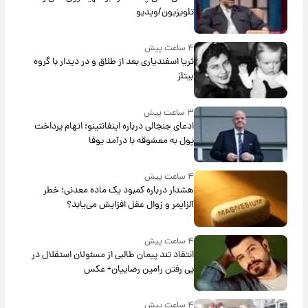
تلویزیون/ویدیو
۴ ساعت پیش
ثریا اسفندیاری بعد از طلاق و در دیدار با گروه
بیتلز
۳ ساعت پیش
ادعای جنجالی درباره اینفانتینو؛ اتهام پرداخت
پول به معشوقه با درآمد یوفا
۴ ساعت پیش
هشدار درباره کمبود یک ماده معدنی؛ خطر
آلزایمر و زوال عقل افزایش می‌یابد؟
۴ ساعت پیش
انتقاد تند پیمان طالبی از مسئولان استقلال در
پی رفتن رامین رضاییان+ عکس
۴ ساعت پیش