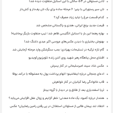
لادن مستوفی در ۵۴ سالگی با این استایل متفاوت دیده شد!
نان سیر رستورانی با پنیر؛ ۶ مرحله ساده برای یک نان پف‌دار و کش‌دار
کدام قسمت مرغ را نباید زیاد مصرف کرد؟
قیمت جدید برنج ایرانی، هندی و پاکستانی مشخص شد
بهاره رهنما این بار با استایل انگلیسی ظاهر شد؛ تیپ متفاوت بازیگر پرحاشیه!
بهنوش بختیاری با دیدن عکس‌های عروسی اکبر عبدی دلتنگ شد!
گام تازه ترکیه در تسلیحات پهپادی؛ بمب سنگرشکن وارد مرحله آزمایش شد
افشای محل پناهگاه‌ رهبر شهید روی آنتن زنده تلویزیون/ویدیو
عکس شاد سپند امیرسلیمانی در کنار پسرش
ادعای جنجالی درباره اینفانتینو؛ اتهام پرداخت پول به معشوقه با درآمد یوفا
قاب خانوادگی رضا کیانیان در کنار خواهرش
ثریا اسفندیاری بعد از طلاق و در دیدار با گروه بیتلز
هشدار درباره کمبود یک ماده معدنی؛ خطر آلزایمر و زوال عقل افزایش می‌یابد؟
انتقاد تند پیمان طالبی از مسئولان استقلال در پی رفتن رامین رضاییان+ عکس