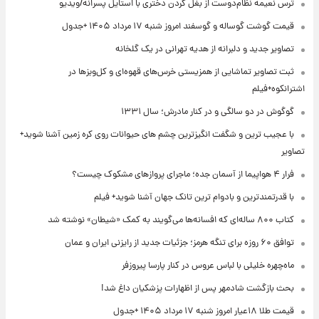
ترس نعیمه نظام‌دوست از بغل کردن دختری با استایل پسرانه/ویدیو
قیمت گوشت گوساله و گوسفند امروز شنبه ۱۷ مرداد ۱۴۰۵ +جدول
تصاویر جدید و دلبرانه از هدیه تهرانی در یک گلخانه
ثبت تصاویر تماشایی از همزیستی خرس‌های قهوه‌ای و کل‌وبزها در
اشترانکوه+فیلم
گوگوش در دو سالگی و در کنار مادرش؛ سال ۱۳۳۱
با عجیب ترین و شگفت انگیزترین چشم های حیوانات روی کره زمین آشنا شوید+
تصاویر
فرار ۴ هواپیما از آسمان جده؛ ماجرای پروازهای مشکوک چیست؟
با قدرتمندترین و بادوام ترین تانک جهان آشنا شوید+ فیلم
کتاب ۸۰۰ ساله‌ای که افسانه‌ها می‌گویند به کمک «شیطان» نوشته شد
توافق ۶۰ روزه برای تنگه هرمز؛ جزئیات جدید از رایزنی ایران و عمان
ماه‌چهره خلیلی با لباس عروس در کنار پارسا پیروزفر
بحث بازگشت شادمهر پس از اظهارات پزشکیان داغ شد!
قیمت طلا ۱۸عیار امروز شنبه ۱۷ مرداد ۱۴۰۵ +جدول