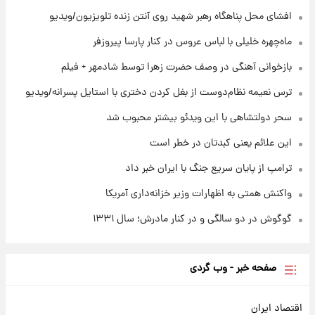
۲۰ ساعت پیش
افشای محل پناهگاه‌ رهبر شهید روی آنتن زنده تلویزیون/ویدیو
بازیکن به درد نخور استقلال با مقصد اروپا این
تیم را ترک کرد!
ماه‌چهره خلیلی با لباس عروس در کنار پارسا پیروزفر
بازخوانی آهنگی در وصف حضرت زهرا توسط شادمهر + فیلم
۱ روز پیش
تصاویر کمتر دیده‌شده از شهیدان حاجی‌زاده و
ترس نعیمه نظام‌دوست از بغل کردن دختری با استایل پسرانه/ویدیو
باقری؛ فرماندهان شهید هوافضای ایران
سحر دولتشاهی با این ویدئو بیشتر محبوب شد
این علائم یعنی کبدتان در خطر است
ترامپ از پایان سریع جنگ با ایران خبر داد
واکنش همتی به اظهارات وزیر خزانه‌داری آمریکا
گوگوش در دو سالگی و در کنار مادرش؛ سال ۱۳۳۱
صفحه خبر - وب گردی
اقتصاد ایران