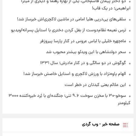
دو دختر پیمان قاسم‌خانی، یکی از بهاره رهنما و دیگری از میترا
۱۲ ساعت پیش
ابراهیمی؛ در یک قاب!
قیمت طلا ۱۸عیار امروز شنبه ۱۷ مرداد ۱۴۰۵
+جدول
سلفی‌های پی‌درپی هلیا امامی در ماشین لاکچری‌اش خبرساز شد!
ترس نعیمه نظام‌دوست از بغل کردن دختری با استایل پسرانه/ویدیو
۱۲ ساعت پیش
قیمت محصولات ایران‌خودرو و سایپا امروز شنبه
ماه‌چهره خلیلی با لباس عروس در کنار پارسا پیروزفر
۱۷ مرداد ۱۴۰۵
سحر دولتشاهی با این ویدئو بیشتر محبوب شد
گوگوش در دو سالگی و در کنار مادرش؛ سال ۱۳۳۱
الهام پاوه‌نژاد با ورزش لاکچری و استایل خاصش خبرساز شد!
این علائم یعنی کبدتان در خطر است
سوخو-۳۰ با مخزن سوخت ۹.۶ تنی؛ جنگنده‌ای با بُرد خیره‌کننده ۳۰۰۰
کیلومتر
صفحه خبر - وب گردی