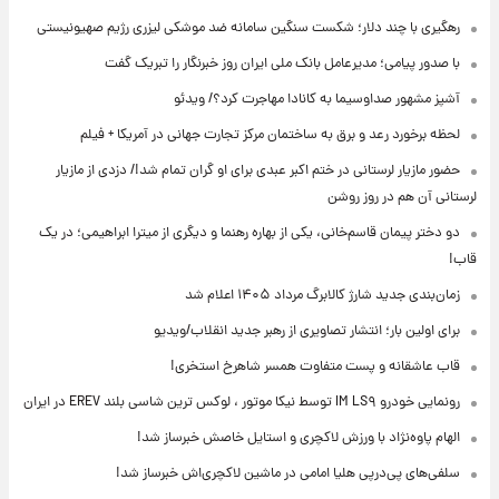
رهگیری با چند دلار؛ شکست سنگین سامانه ضد موشکی لیزری رژیم صهیونیستی
با صدور پیامی؛ مدیرعامل بانک ملی ایران روز خبرنگار را تبریک گفت
آشپز مشهور صداوسیما به کانادا مهاجرت کرد؟/ ویدئو
لحظه برخورد رعد و برق به ساختمان مرکز تجارت جهانی در آمریکا + فیلم
حضور مازیار لرستانی در ختم اکبر عبدی برای او گران تمام شد!/ دزدی از مازیار
لرستانی آن هم در روز روشن
دو دختر پیمان قاسم‌خانی، یکی از بهاره رهنما و دیگری از میترا ابراهیمی؛ در یک
قاب!
زمان‌بندی جدید شارژ کالابرگ مرداد ۱۴۰۵ اعلام شد
برای اولین بار؛ انتشار تصاویری از رهبر جدید انقلاب/ویدیو
قاب عاشقانه و پست متفاوت همسر شاهرخ استخری!
رونمایی خودرو IM LS۹ توسط نیکا موتور ، لوکس ترین شاسی بلند EREV در ایران
الهام پاوه‌نژاد با ورزش لاکچری و استایل خاصش خبرساز شد!
سلفی‌های پی‌درپی هلیا امامی در ماشین لاکچری‌اش خبرساز شد!