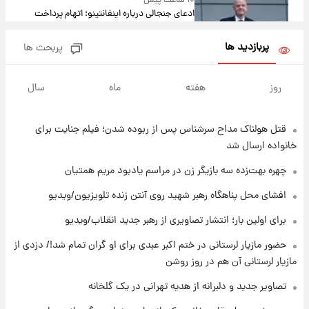
۱۰ ساعت پیش
ادعای جنجالی درباره اینفانتینو؛ اتهام پرداخت
پول به معشوقه با درآمد یوفا
پربازدید ها
پربحث ها
۱۰ ساعت پیش
هشدار درباره کمبود یک ماده معدنی؛ خطر
روز
هفته
ماه
سال
آلزایمر و زوال عقل افزایش می‌یابد؟
قتل هولناک مداح سرشناس پس از ربوده شدن؛ فیلم جنایت برای
۱۰ ساعت پیش
انتقاد تند پیمان طالبی از مسئولان استقلال در
خانواده ارسال شد
پی رفتن رامین رضاییان+ عکس
چهره بهت‌زده سه بازیگر زن در مراسم یادبود مریم همتیان
۱۱ ساعت پیش
افشای محل پناهگاه‌ رهبر شهید روی آنتن زنده تلویزیون/ویدیو
قیمت گوشت گوساله و گوسفند امروز شنبه ۱۷
برای اولین بار؛ انتشار تصاویری از رهبر جدید انقلاب/ویدیو
مرداد ۱۴۰۵ +جدول
حضور مازیار لرستانی در ختم اکبر عبدی برای او گران تمام شد!/ دزدی از
۱۱ ساعت پیش
مازیار لرستانی آن هم در روز روشن
با قدرتمندترین و بادوام ترین تانک جهان آشنا
شوید+ فیلم
تصاویر جدید و دلبرانه از هدیه تهرانی در یک گلخانه