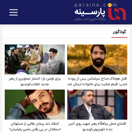
گوناگون
قتل هولناک مداح سرشناس پس از ربوده
برای اولین بار؛ انتشار تصاویری از رهبر
شدن؛ فیلم جنایت برای خانواده ارسال شد
جدید انقلاب/ویدیو
افشای محل پناهگاه‌ رهبر شهید روی آنتن
انتقاد تند پیمان طالبی از مسئولان
زنده تلویزیون/ویدیو
استقلال در پی رفتن رامین رضاییان+