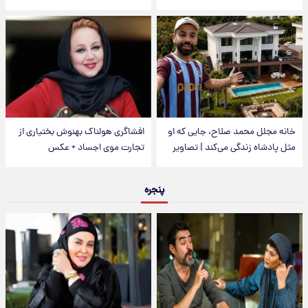
خانه مجلل محمد صلاح، جایی که او
افشاگری هولناک بهنوش بختیاری از
مثل پادشاه زندگی می‌کند | تصاویر
تجارت موی اجساد + عکس
پنجره