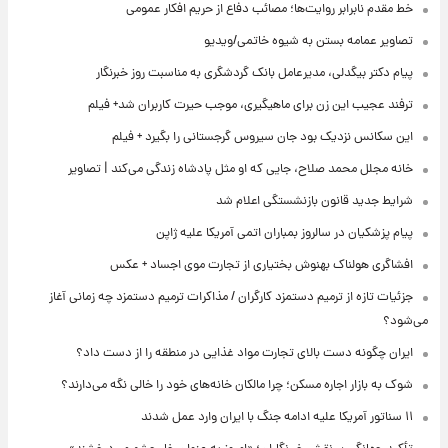
خط مقدم نابرابر روایت‌ها؛ مصائب دفاع از حریم افکار عمومی
تصاویر عمامه بستن به شیوه خاتمی/ویدیو
پیام دکتر بیگدلی، مدیرعامل بانک گردشگری به مناسبت روز خبرنگار
ترفند عجیب این زن برای ماهیگیری، موجب حیرت کاربران شد+ فیلم
این سکانس نزدیک بود جان سیروس گرجستانی را بگیرد + فیلم
خانه مجلل محمد صلاح، جایی که او مثل پادشاه زندگی می‌کند | تصاویر
شرایط جدید قانون بازنشستگی اعلام شد
پیام پزشکیان در سالروز بمباران اتمی آمریکا علیه ژاپن
افشاگری هولناک بهنوش بختیاری از تجارت موی اجساد + عکس
جزئیات تازه از ترمیم دستمزد کارگران / مذاکرات ترمیم دستمزد چه زمانی آغاز
می‌شود؟
ایران چگونه دست بالای تجارت مواد غذایی در منطقه را از دست داد؟
شوک به بازار اجاره مسکن؛ چرا مالکان خانه‌های خود را خالی نگه می‌دارند؟
۱۱ سناتور آمریکا علیه ادامه جنگ با ایران وارد عمل شدند