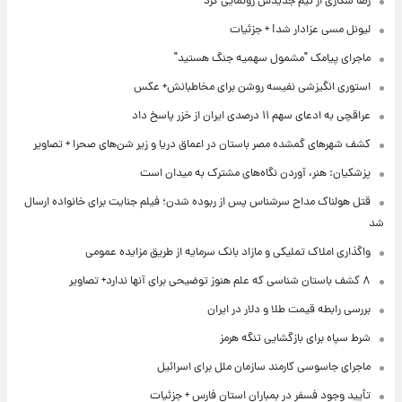
رضا شکاری از تیم جدیدش رونمایی کرد
لیونل مسی عزادار شد! + جزئیات
ماجرای پیامک "مشمول سهمیه جنگ هستید"
استوری انگیزشی نفیسه روشن برای مخاطبانش+ عکس
عراقچی به ادعای سهم ۱۱ درصدی ایران از خزر پاسخ داد
کشف شهرهای گمشده مصر باستان در اعماق دریا و زیر شن‌های صحرا + تصاویر
پزشکیان: هنر، آوردن نگاه‌های مشترک به میدان است
قتل هولناک مداح سرشناس پس از ربوده شدن؛ فیلم جنایت برای خانواده ارسال
شد
واگذاری املاک تملیکی و مازاد بانک سرمایه از طریق مزایده عمومی
۸ کشف باستان شناسی که علم هنوز توضیحی برای آنها ندارد+ تصاویر
بررسی رابطه قیمت طلا و دلار در ایران
شرط سپاه برای بازگشایی تنگه هرمز
ماجرای جاسوسی کارمند سازمان ملل برای اسرائیل
تأیید وجود فسفر در بمباران استان فارس + جزئیات