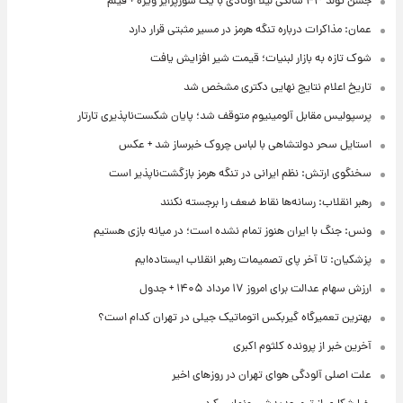
جشن تولد ۴۳ سالگی لیلا اوتادی با یک سورپرایز ویژه + فیلم
عمان: مذاکرات درباره تنگه هرمز در مسیر مثبتی قرار دارد
شوک تازه به بازار لبنیات؛ قیمت شیر افزایش یافت
تاریخ اعلام نتایج نهایی دکتری مشخص شد
پرسپولیس مقابل آلومینیوم متوقف شد؛ پایان شکست‌ناپذیری تارتار
استایل سحر دولتشاهی با لباس چروک خبرساز شد + عکس
سخنگوی ارتش: نظم ایرانی در تنگه هرمز بازگشت‌ناپذیر است
رهبر انقلاب: رسانه‌ها نقاط ضعف را برجسته نکنند
ونس: جنگ با ایران هنوز تمام نشده است؛ در میانه بازی هستیم
پزشکیان: تا آخر پای تصمیمات رهبر انقلاب ایستاده‌ایم
ارزش سهام عدالت برای امروز ۱۷ مرداد ۱۴۰۵ + جدول
بهترین تعمیرگاه گیربکس اتوماتیک جیلی در تهران کدام است؟
آخرین خبر از پرونده کلثوم اکبری
علت اصلی آلودگی هوای تهران در روزهای اخیر