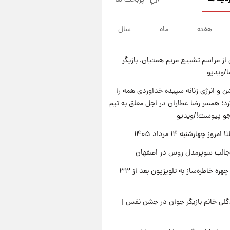
پربحث ها
قیمت دلار در بازار آزاد امروز
چهارشنبه ۱۴ مرداد ۱۴۰۵/ نرخ‌ها
ثابت ماند؟ +جدول
هفته
ماه
سال
۱۶ ساعت پیش
علی مطهری: اجرای کامل
تفاهم‌نامه اسلام‌آباد، پیروزی
از مراسم تشییع مریم همتیان، بازیگر
بزرگ‌تری برای ایران است
۱۷ ساعت پیش
/ویدیو
واکنش تند تاکر کارلسون به حمله
آمریکا به مدرسه میناب؛ «باید
 و انرژی زنانه سپیده خداوردی همه را
سیلی محکمی به صورت ترامپ زد»
؛ همسر رضا عطاران در اجل معلق به تیم
۱۷ ساعت پیش
قیمت طلا و سکه امروز چهارشنبه
جو پیوست!/ویدیو
۱۴ مرداد ۱۴۰۵/کاهش قیمت طلا
وز چهارشنبه ۱۴ مرداد ۱۴۰۵
و سکه
جالب سوپرمدل روس در اصفهان
بازگشت چهره خاطره‌ساز به تلویزیون بعد از ۳۳
لی خانم بازیگر جوان در جشن نفس |