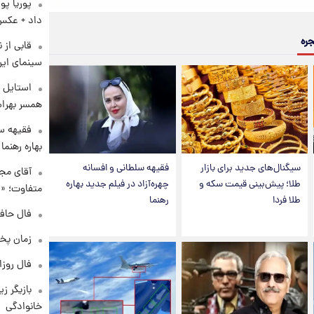
پوریا پو
داد + عکس
جره
قابی از 
سینمای ایر
استایل ت
همسر بهرام
فقیهه سل
بهاره رهنما
سیگنال‌های جدید برای بازار
فقیهه سلطانی و افسانه
آقای مجر
طلا؛ پیش‌بینی قیمت سکه و
چهره‌آزاد در فیلم جدید بهاره
متفاوت؛ «غ
طلا فردا
رهنما
فال حافظ چهارش
زمان پخ
فال روزانه و
بازیگر ز
خانوادگی