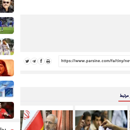
 مرتبط
پربا