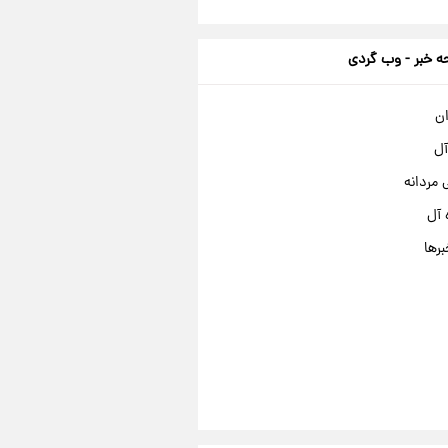
 خبر - وب گردی
ان
آل
مردانه
 آل
برها