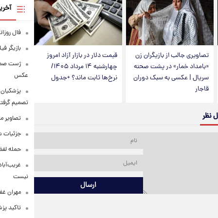
آخری
فال روزانه وا
بازیگر فی
تصاویری جالب از بازیگران زن
قیمت دلار در بازار آزاد امروز
«بامداد خمار» در پشت صحنه
چهارشنبه ۱۴ مرداد ۱۴۰۵/
عکس
سریال | عکسی به سبک دوران
نرخ‌ها ثابت ماند؟ +جدول
قاجار
پزشکیان: 
تصمیم گرفتن
ل نظر
تصاویر م
جزئیات شر
حمله لفظی
غریب‌آباد
نیست
ارسال
مهران غفو
تاکید پز