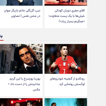
آقای مجریِ دوران کودکی
تیپ گل‌گلی خانم بازیگر جوان
خیلی‌ها با یک پست متفاوت؛
در جشن نفس | تصاویر
«غمگینم بسیار زیاد»!
پن
رونالدو از گنجینه خودروهای
پوریا پورسرخ با این گریم
لوکسش رونمایی کرد
جذابیتش را از دست داد +
عکس