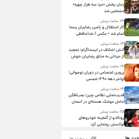
مشارکت چند درصد است؟
زمان پخش «مرد سه هزار چهره»
مشخص شد
۱۳ ساعت پیش
کار استقلال و رامین رضاییان رسما
تمام شد + عکس / خداحافظی
صمیمانه آبی ها با رامین!
۱۴ ساعت پیش
آتش اختلاف در اینستاگرام؛ تمجید
از حردانی به مذاق رضاییان خوش
نیامد+عکس
۱۴ ساعت پیش
پروین اعتصامی در دوران نوجوانی؛
اواخر دهه ۱۲۹۰ شمسی
۱۴ ساعت پیش
قدرت‌نمایی نظامی چین؛ بمب‌افکن
حامل موشک هسته‌ای در آسمان
ظاهر شد
۱۵ ساعت پیش
رونالدو از گنجینه خودروهای
لوکسش رونمایی کرد
۱۶ ساعت پیش
زدید ها