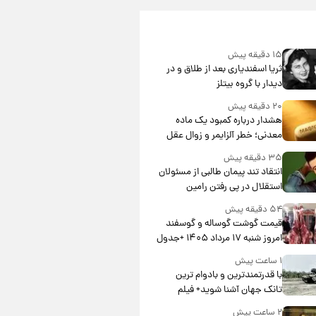
۱۵ دقیقه پیش
ثریا اسفندیاری بعد از طلاق و در
دیدار با گروه بیتلز
۲۰ دقیقه پیش
هشدار درباره کمبود یک ماده
معدنی؛ خطر آلزایمر و زوال عقل
افزایش می‌یابد؟
۳۵ دقیقه پیش
انتقاد تند پیمان طالبی از مسئولان
استقلال در پی رفتن رامین
رضاییان+ عکس
۵۴ دقیقه پیش
قیمت گوشت گوساله و گوسفند
امروز شنبه ۱۷ مرداد ۱۴۰۵ +جدول
۱ ساعت پیش
با قدرتمندترین و بادوام ترین
تانک جهان آشنا شوید+ فیلم
۲ ساعت پیش