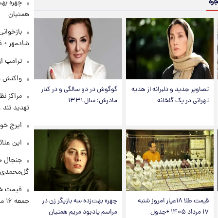
جره
چهره بهت
همتیان
بازخوان
شادمهر + ف
ترامپ از
واکنش هم
تصاویر جدید و دلبرانه از هدیه
گوگوش در دو سالگی و در کنار
مراکز نظ
تهرانی در یک گلخانه
مادرش؛ سال ۱۳۳۱
تهدید تند
ایرج خو
این علائ
جنجال جد
گل‌محمدی!
قیمت خو
جمعه ۱۶ مرداد منتشر شد
قیمت طلا ۱۸عیار امروز شنبه
چهره بهت‌زده سه بازیگر زن در
۱۷ مرداد ۱۴۰۵ +جدول
مراسم یادبود مریم همتیان