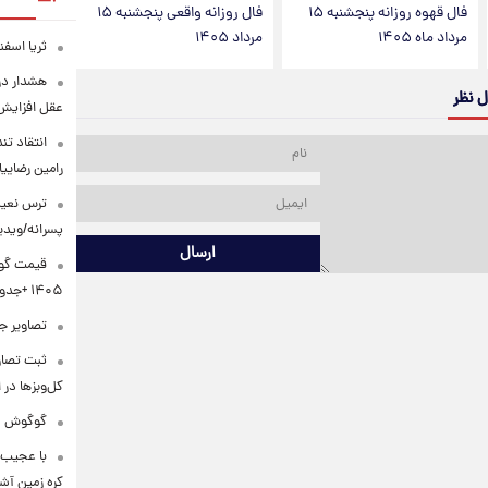
فال قهوه روزانه پنجشنبه ۱۵
فال روزانه واقعی پنجشنبه ۱۵
مرداد ماه ۱۴۰۵
مرداد ۱۴۰۵
ثریا اسفند
هشدار درب
ل نظر
عقل افزایش 
انتقاد تن
رامین رضای
ترس نعیم
پسرانه/ویدی
ارسال
۱۴۰۵ +جدول
تصاویر جد
ثبت تصاو
کل‌وبزها در 
گوگوش در 
با عجیب 
کره زمین آش