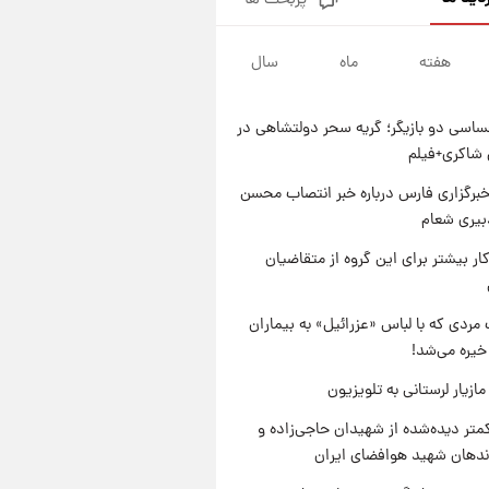
پربحث ها
جدول قیمت ایران‌خودرو امروز
جمعه ۱۶ مرداد؛ قیمت‌ها تغییر کرد
هفته
ماه
سال
۱ روز پیش
قیمت طلا و سکه امروز جمعه ۱۶
مرداد ۱۴۰۵ +جدول
اسی دو بازیگر؛ گریه سحر دولتشاهی در
۱ روز پیش
شاکری+فیلم
پشت پرده عکس جدید ترامپ؛
مقام آمریکایی درباره وضعیت او
برگزاری فارس درباره خبر انتصاب محسن
چه گفت؟
بیری شعام
۱ روز پیش
یک پیش‌بینی مهم از آینده بازار
کار بیشتر برای این گروه از متقاضیان
طلا
مردی که با لباس «عزرائیل» به بیماران
خیره می‌شد!
ازیار لرستانی به تلویزیون
متر دیده‌شده از شهیدان حاجی‌زاده و
اندهان شهید هوافضای ایران