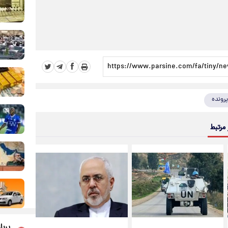
پرونده
 مرتبط
پربا