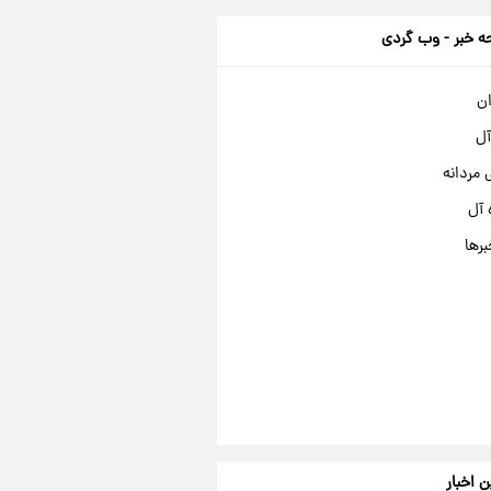
 خبر - وب گردی
ان
آل
مردانه
 آل
برها
ن اخبار