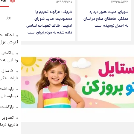
۱۳۹۹/۲/۲۰
۱۳۹۹/۵/۲۲
شورای امنیت هنوز درباره
ظریف: هرگونه تحریم یا
روز
عملکرد حافظان صلح در لبنان
محدودیت جدید شورای
به اجماع نرسیده است
امنیت، خلاف تعهدات اساسی
داده شده به مردم ایران است
لحظه احس
آغوش غزل 
واکنش خ
رضایی به د
۵ سال 
بازنشستگی
بازداشت 
بیمارستان 
بازگشت م
تصاویر ک
باقری؛ فرم