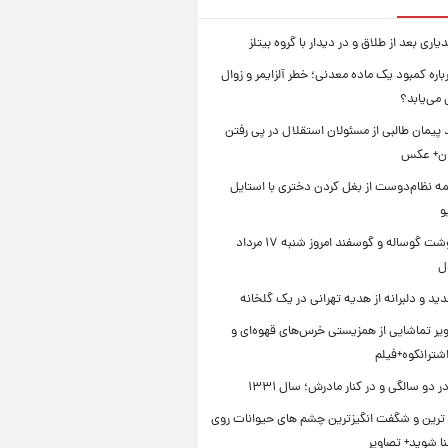
یاری بعد از طلاق و در دیدار با گروه بیتلز
اره کمبود یک ماده معدنی؛ خطر آلزایمر و زوال
می‌یابد؟
د پیمان طالبی از مسئولان استقلال در پی رفتن
یان+ عکس
ه نظام‌دوست از بغل کردن دختری با استایل
و
قیمت گوشت گوساله و گوسفند امروز شنبه ۱۷ مرداد
ید و دلبرانه از هدیه تهرانی در یک گلخانه
یر تماشایی از همزیستی خرس‌های قهوه‌ای و
اشترانکوه+فیلم
دو سالگی و در کنار مادرش؛ سال ۱۳۳۱
ترین و شگفت انگیزترین چشم های حیوانات روی
نا شوید+ تصاویر