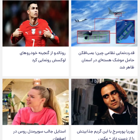
قدرت‌نمایی نظامی چین؛ بمب‌افکن
رونالدو از گنجینه خودروهای
حامل موشک هسته‌ای در آسمان
لوکسش رونمایی کرد
ظاهر شد
پوریا پورسرخ با این گریم جذابیتش
استایل جالب سوپرمدل روس در
را از دست داد + عکس
اصفهان