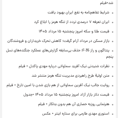
فال قهوه روزانه پنجشنبه ۱۵ مرداد ماه ۱۴۰۵
شد+فیلم
شرایط تفاهم‌نامه به نفع ایران بهبود یافت
۱ روز پیش
ایران تعرفه ۷ درصدی تردد از تنگه هرمز را ابلاغ کرد
فال روزانه واقعی پنجشنبه ۱۵ مرداد ۱۴۰۵
قیمت طلا و سکه امروز پنجشنبه ۱۵ مرداد ۱۴۰۵
بازار مسکن در مرداد آرام گرفت؛ کاهش تحرک خریداران و فروشندگان
۱ روز پیش
پنتاگون و راز F-35؛ حذف بی‌سابقه گزارش‌های عملکرد جنگنده‌های نسل
ارزش سهام عدالت برای امروز چهارشنبه ۱۴ مرداد
+ جدول
پنجم
نظرات شنیدنی نیک آفرید سماواتی درباره مهدی پاکدل + فیلم
۱ روز پیش
آغاز طرح جدید فروش مشارکت در تولید سایپا؛
متن اولیۀ طرح راهبردی مدیریت تنگه هرمز منتشر شد
نام خودرو، مبلغ پیش پرداخت و زمان تحویل |
روایت جالب نیک آفرین سماواتی از هم بازی شدن با امین تارخ + فیلم
سود مشارکت چند درصد است؟
قیمت دلار بازار آزاد امروز پنجشنبه ۱۵ مرداد ۱۴۰۵ +جدول
هنرنمایی روزبه حصاری آن هم بدون بدلکار + فیلم
استوری مهدی طارمی برای ستاره اینتر + عکس