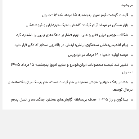
می‌شود
قیمت گوشت قرمز امروز پنجشنبه ۱۵ مرداد ۱۴۰۵ +جدول
بازار مسکن در مرداد آرام گرفت؛ کاهش تحرک خریداران و فروشندگان
شکاف نجومی میان فقیر و غنی؛ تورم فشار بر دهک‌های پایین را تشدید کرد
پیام اطمینان‌بخش سخنگوی ارتش: ارتش در بالاترین سطح آمادگی قرار دارد
عرضه اولیه «احیا۱» ۱۹ مرداد در فرابورس
تغییر تند قیمت محصولات ایران‌خودرو و سایپا امروز پنجشنبه ۱۵ مرداد ۱۴۰۵
+جدول
هشدار بانک جهانی؛ هوش مصنوعی هم فرصت است، هم ریسک برای اقتصادهای
درحال توسعه
پنتاگون و راز F-۳۵؛ حذف بی‌سابقه گزارش‌های عملکرد جنگنده‌های نسل پنجم