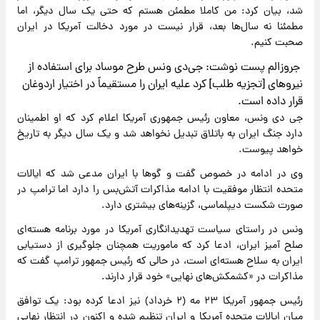
شد، بیان کرد: من کاملا مطمئن هستم که حتی یک سال دیگر، اما
مطمئنا نه سال‌ها بعد، قرار نیست در مورد دخالت آمریکا در ایران
صحبت کنیم.
جروزالم پست نوشت: جی‌دی ونس طرح موساد برای استفاده از
نیروهای [تجزیه طلب] کرد علیه ایران را مستقیماً در اختیار اردوغان
قرار داده است.
جی دی ونس، معاون رئیس جمهوری آمریکا اعلام کرد که او اطمینان
دارد جنگ ایران به باتلاق تبدیل نخواهد شد و یک سال دیگر به تاریخ
خواهد پیوست.
وی در ادامه در خصوص گفت و گوها با ایران مدعی شد که ایالات
متحده انتظار موفقیت با ادامه مذاکرات آتش‌بس را دارد اما ترامپ در
صورت شکست دیپلماسی، گزینه‌های بیشتری دارد.
ونس در راستای سیاست تهدیدانگاری آمریکا در مورد برنامه هسته‌ای
صلح آمیز ایران، ادعا کرد که ماموریت همچنان جلوگیری از دستیابی
ایران به سلاح هسته‌ای است، در حالی که رئیس جمهور ترامپ گفت که
مذاکرات در «کشمکش‌های نهایی» خود قرار دارند.
رئیس جمهور آمریکا ۲۳ مه (۲ خرداد) نیز ادعا کرده بود: یک توافق
میان ایالات متحده آمریکا و ایران تنظیم شده و اکنون در انتظار نهایی