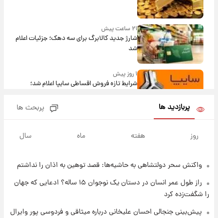
۲۱ ساعت پیش
شارژ جدید کالابرگ برای سه دهک؛ جزئیات اعلام
شد
۱ روز پیش
شرایط تازه فروش اقساطی سایپا اعلام شد؛
شاهین، کوییک، اطلس، سهند و ساینا با اقساط
بلندمدت + جدول
پربازدید ها
پربحث ها
۱ روز پیش
سیگنال‌های جدید برای بازار طلا؛ پیش‌بینی
روز
هفته
ماه
سال
قیمت سکه و طلا فردا
واکنش سحر دولتشاهی به حاشیه‌ها: قصد توهین به اذان را نداشتم
۱ روز پیش
فال حافظ پنجشنبه ۱۵ مرداد ماه ۱۴۰۵
راز طول عمر انسان در دستان یک نوجوان ۱۵ ساله؟ ادعایی که جهان
را شگفت‌زده کرد
۱ روز پیش
پیش‌بینی جنجالی احسان علیخانی درباره میثاقی و فردوسی پور وایرال