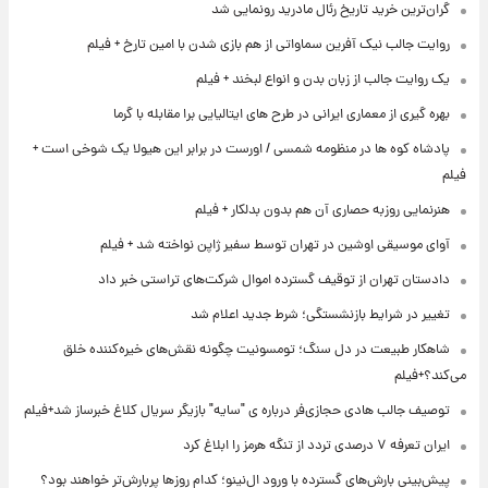
گران‌ترین خرید تاریخ رئال مادرید رونمایی شد
روایت جالب نیک آفرین سماواتی از هم بازی شدن با امین تارخ + فیلم
یک روایت جالب از زبان بدن و انواع لبخند + فیلم
بهره گیری از معماری ایرانی در طرح های ایتالیایی برا مقابله با گرما
پادشاه کوه ها در منظومه شمسی / اورست در برابر این هیولا یک شوخی است +
فیلم
هنرنمایی روزبه حصاری آن هم بدون بدلکار + فیلم
آوای موسیقی اوشین در تهران توسط سفیر ژاپن نواخته شد + فیلم
دادستان تهران از توقیف گسترده اموال شرکت‌های تراستی خبر داد
تغییر در شرایط بازنشستگی؛ شرط جدید اعلام شد
شاهکار طبیعت در دل سنگ؛ تومسونیت چگونه نقش‌های خیره‌کننده خلق
می‌کند؟+فیلم
توصیف جالب هادی حجازی‌فر درباره ی "سایه" بازیگر سریال کلاغ خبرساز شد+فیلم
ایران تعرفه ۷ درصدی تردد از تنگه هرمز را ابلاغ کرد
پیش‌بینی بارش‌های گسترده با ورود ال‌نینو؛ کدام روزها پربارش‌تر خواهند بود؟