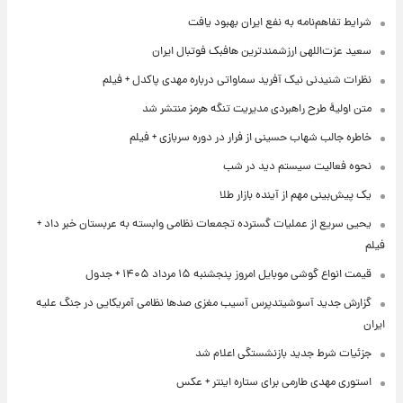
شرایط تفاهم‌نامه به نفع ایران بهبود یافت
سعید عزت‌اللهی ارزشمندترین هافبک فوتبال ایران
نظرات شنیدنی نیک آفرید سماواتی درباره مهدی پاکدل + فیلم
متن اولیۀ طرح راهبردی مدیریت تنگه هرمز منتشر شد
خاطره جالب شهاب حسینی از فرار در دوره سربازی + فیلم
نحوه فعالیت سیستم دید در شب
یک پیش‌بینی مهم از آینده بازار طلا
یحیی سریع از عملیات گسترده تجمعات نظامی وابسته به عربستان خبر داد +
فیلم
قیمت انواع گوشی موبایل امروز پنجشنبه ۱۵ مرداد ۱۴۰۵ + جدول
گزارش جدید آسوشیتدپرس آسیب مغزی صدها نظامی آمریکایی در جنگ علیه
ایران
جزئیات شرط جدید بازنشستگی اعلام شد
استوری مهدی طارمی برای ستاره اینتر + عکس