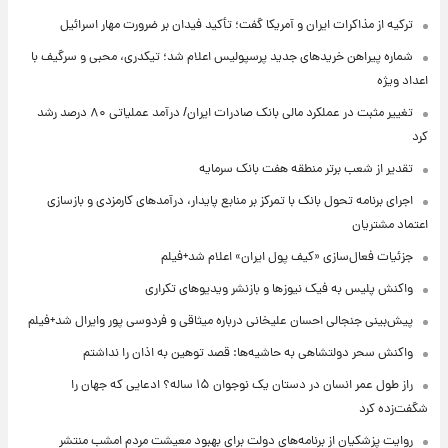
ترکیه از مذاکرات ایران و آمریکا گفت؛ تأکید فیدان بر ضرورت مهار اسرائیل
شماره پیراهن خریدهای جدید پرسپولیس اعلام شد؛ تیکدری، محبی و سرگیف با
اعداد ویژه
تغییر مثبت در عملکرد مالی بانک صادرات ایران/ درآمد عملیاتی ۸۰ درصد رشد
کرد
تقدیر از شعب برتر منطقه هفت بانک سرمایه
اجرای برنامه تحول بانک با تمرکز بر منابع پایدار، درآمدهای کارمزدی و بازسازی
اعتماد مشتریان
جزئیات فعال‌سازی «کیف پول ایران» اعلام شد+فیلم
واکنش پلیس به فیک نیوزها و بازنشر ویدیوهای تکراری
پیش‌بینی جنجالی احسان علیخانی درباره میثاقی و فردوسی پور وایرال شد+فیلم
واکنش سحر دولتشاهی به حاشیه‌ها: قصد توهین به اذان را نداشتم
راز طول عمر انسان در دستان یک نوجوان ۱۵ ساله؟ ادعایی که جهان را
شگفت‌زده کرد
روایت پزشکیان از برنامه‌های دولت برای بهبود معیشت مردم امشب منتشر