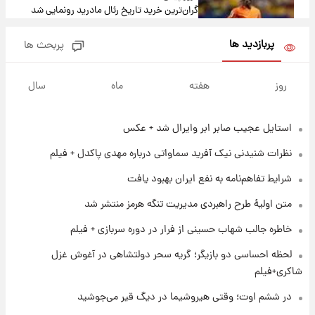
گران‌ترین خرید تاریخ رئال مادرید رونمایی شد
پربازدید ها
پربحث ها
۱ روز پیش
پیش‌بینی بارش‌های گسترده با ورود ال‌نینو؛ کدام
روز
هفته
ماه
سال
روزها پربارش‌تر خواهند بود؟
استایل عجیب صابر ابر وایرال شد + عکس
۱ روز پیش
شماره پیراهن خریدهای جدید پرسپولیس اعلام
نظرات شنیدنی نیک آفرید سماواتی درباره مهدی پاکدل + فیلم
شد؛ تیکدری، محبی و سرگیف با اعداد ویژه
شرایط تفاهم‌نامه به نفع ایران بهبود یافت
۱ روز پیش
متن اولیۀ طرح راهبردی مدیریت تنگه هرمز منتشر شد
جزئیات فعال‌سازی «کیف پول ایران» اعلام
شد+فیلم
خاطره جالب شهاب حسینی از فرار در دوره سربازی + فیلم
لحظه احساسی دو بازیگر؛ گریه سحر دولتشاهی در آغوش غزل
۱ روز پیش
شاکری+فیلم
تغییر تند قیمت محصولات ایران‌خودرو و سایپا
امروز پنجشنبه ۱۵ مرداد ۱۴۰۵ +جدول
در ششم اوت؛ وقتی هیروشیما در دیگ قیر می‌جوشید