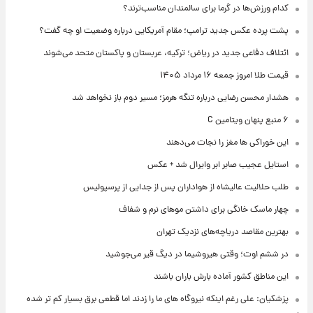
کدام ورزش‌ها در گرما برای سالمندان مناسب‌ترند؟
پشت پرده عکس جدید ترامپ؛ مقام آمریکایی درباره وضعیت او چه گفت؟
ائتلاف دفاعی جدید در ریاض؛ ترکیه، عربستان و پاکستان متحد می‌شوند
قیمت طلا امروز جمعه ۱۶ مرداد ۱۴۰۵
هشدار محسن رضایی درباره تنگه هرمز؛ مسیر دوم باز نخواهد شد
۶ منبع پنهان ویتامین C
این خوراکی ها مغز را نجات می‌دهند
استایل عجیب صابر ابر وایرال شد + عکس
طلب حلالیت عالیشاه از هواداران پس از جدایی از پرسپولیس
چهار ماسک خانگی برای داشتن موهای نرم و شفاف
بهترین مقاصد دریاچه‌های نزدیک تهران
در ششم اوت؛ وقتی هیروشیما در دیگ قیر می‌جوشید
این مناطق کشور آماده بارش باران باشند
پزشکیان: علی رغم اینکه نیروگاه های ما را زدند اما قطعی برق بسیار کم تر شده