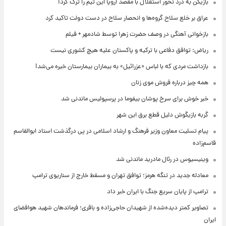
بازیکن به درد نخور استقلال با مقصد اروپا این تیم را ترک کرد!
عراق بر خلع سلاح گروه‌ها و انحصار سلاح در دست دولت تاکید کرد
بازخوانی آهنگی در وصف حضرت زهرا توسط شادمهر + فیلم
ریاض: توافق دفاعی با ترکیه و پاکستان علیه هیچ کشوری نیست
بازداشت مردی که با لباس «عزرائیل» به بیماران بیمارستان خیره می‌شد!
همه چیز درباره فروش موی زنان
خبر خوش برای سرخ پوشان بیفوما در پرسپولیس ماندنی شد
گربه بازیگوش دلیل قطع برق این شهر
پیام تسلیت معاون وزیر فرهنگ و ارشاد اسلامی در پی درگذشت استاد ابوالقاسم
قاسم‌زاده
وینیسیوس در رئال مادرید ماندنی شد
معادله جدید در تنگه هرمز؛ توافق تهران و مسقط خارج از سناریوی ترامپ
ترامپ از پایان سریع جنگ با ایران خبر داد
تصاویر کمتر دیده‌شده از شهیدان حاجی‌زاده و باقری؛ فرماندهان شهید هوافضای
ایران