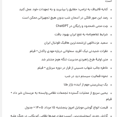
است
کنایه قالیباف به ترامپ: حقایق را بپذیرید و به تعهدات خود عمل کنید
رصد این صور فلکی در آسمان شب بدون هیچ تجهیزاتی ممکن است
چت متنی نامحدود و رایگان در ChatGPT
شرایط تفاهم‌نامه به نفع ایران بهبود یافت
سعید عزت‌اللهی ارزشمندترین هافبک فوتبال ایران
نظرات شنیدنی نیک آفرید سماواتی درباره مهدی پاکدل + فیلم
متن اولیۀ طرح راهبردی مدیریت تنگه هرمز منتشر شد
خاطره جالب شهاب حسینی از فرار در دوره سربازی + فیلم
نحوه فعالیت سیستم دید در شب
یک پیش‌بینی مهم از آینده بازار طلا
یحیی سریع از عملیات گسترده تجمعات نظامی وابسته به عربستان خبر داد +
فیلم
قیمت انواع گوشی موبایل امروز پنجشنبه ۱۵ مرداد ۱۴۰۵ + جدول
گزارش جدید آسوشیتدپرس آسیب مغزی صدها نظامی آمریکایی در جنگ علیه