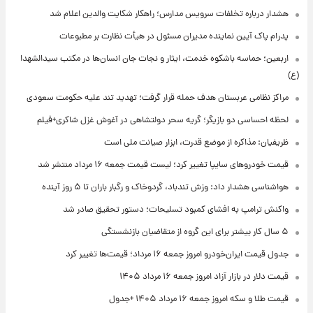
هشدار درباره تخلفات سرویس مدارس؛ راهکار شکایت والدین اعلام شد
پدرام پاک آیین نماینده مدیران مسئول در هیأت نظارت بر مطبوعات
اربعین؛ حماسه باشکوه خدمت، ایثار و نجات جان انسان‌ها در مکتب سیدالشهدا
(ع)
مراکز نظامی عربستان هدف حمله قرار گرفت؛ تهدید تند علیه حکومت سعودی
لحظه احساسی دو بازیگر؛ گریه سحر دولتشاهی در آغوش غزل شاکری+فیلم
ظریفیان: مذاکره از موضع قدرت، ابزار صیانت ملی است
قیمت خودروهای سایپا تغییر کرد؛ لیست قیمت جمعه ۱۶ مرداد منتشر شد
هواشناسی هشدار داد: وزش تندباد، گردوخاک و رگبار باران تا ۵ روز آینده
واکنش ترامپ به افشای کمبود تسلیحات؛ دستور تحقیق صادر شد
۵ سال کار بیشتر برای این گروه از متقاضیان بازنشستگی
جدول قیمت ایران‌خودرو امروز جمعه ۱۶ مرداد؛ قیمت‌ها تغییر کرد
قیمت دلار در بازار آزاد امروز جمعه ۱۶ مرداد ۱۴۰۵
قیمت طلا و سکه امروز جمعه ۱۶ مرداد ۱۴۰۵ +جدول