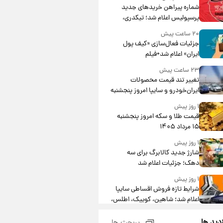
شماره پیراهن خریدهای جدید
پرسپولیس اعلام شد؛ تیکدری،
محبی و سرگیف با اعداد ویژه
۲۰ ساعت پیش
جزئیات فعال‌سازی «کیف پول
ایران» اعلام شد+فیلم
۲۳ ساعت پیش
تغییر تند قیمت محصولات
ایران‌خودرو و سایپا امروز پنجشنبه
۱۵ مرداد ۱۴۰۵ +جدول
۱ روز پیش
قیمت طلا و سکه امروز پنجشنبه
۱۵ مرداد ۱۴۰۵
۱ روز پیش
شارژ جدید کالابرگ برای سه
دهک؛ جزئیات اعلام شد
۱ روز پیش
شرایط تازه فروش اقساطی سایپا
اعلام شد؛ شاهین، کوییک، اطلس،
سهند و ساینا با اقساط بلندمدت +
۱ روز پیش
جدول
زدید ها