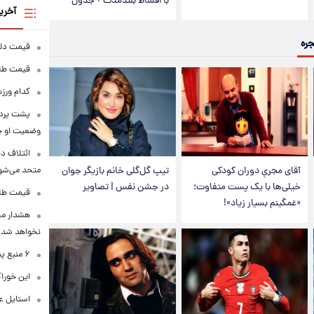
با اقساط بلندمدت + جدول
آخری
جره
قیمت دلار در 
قیمت طلا و سکه
کدام ورزش
پشت پرده
وضعیت او 
ائتلاف د
آقای مجریِ دوران کودکی
تیپ گل‌گلی خانم بازیگر جوان
متحد می‌شو
خیلی‌ها با یک پست متفاوت؛
در جشن نفس | تصاویر
قیمت طلا امرو
«غمگینم بسیار زیاد»!
هشدار محس
نخواهد شد
۶ منبع پنهان ویتامین C
این خوراک
استایل ع