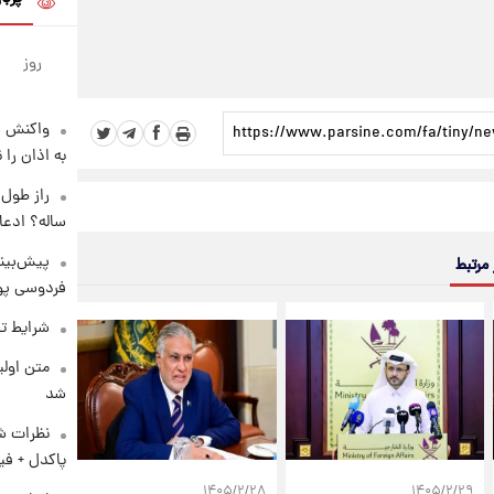
روز
واکنش س
به اذان را 
ساله؟ ادعا
پیش‌بینی
 مرتبط
فردوسی پور
شرایط تف
متن اولی
شد
نظرات شن
پاکدل + فی
۱۴۰۵/۲/۲۸
۱۴۰۵/۲/۲۹