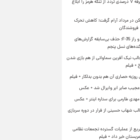
ایران تعرفه ۷ درصدی تردد از تنگه هرمز را ابلاغ
کن در مرداد آرام گرفت؛ کاهش تحرک
 فروشندگان
پنتاگون و راز F-35؛ حذف بی‌سابقه گزارش‌های
نده‌های نسل پنجم
الب نیک آفرین سماواتی از هم بازی شدن
خ + فیلم
 روزبه حصاری آن هم بدون بدلکار + فیلم
عجیب صابر ابر وایرال شد + عکس
هدی طارمی برای ستاره اینتر + عکس
لب شهاب حسینی از فرار در دوره سربازی
یع از عملیات گسترده تجمعات نظامی
ربستان خبر داد + فیلم