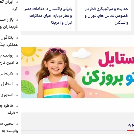
کرد
حمایت و میانجیگری قطر در
رایزنی پاکستان با مقامات مصر
خصوص تماس های تهران و
و قطر درباره احیای مذاکرات
بازار مس
واشنگتن
ایران و آمریکا
خریداران و
عملکرد جنگ
روایت ج
با امین تار
هنرنمایی
استایل 
استوری م
خاطره جا
+ فیلم
یحیی سر
جره
وابسته به ع