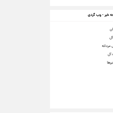
 خبر - وب گردی
ان
آل
مردانه
 آل
برها