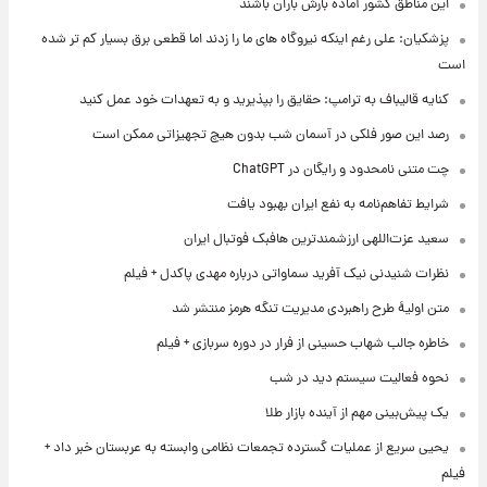
این مناطق کشور آماده بارش باران باشند
پزشکیان: علی رغم اینکه نیروگاه های ما را زدند اما قطعی برق بسیار کم تر شده
است
کنایه قالیباف به ترامپ: حقایق را بپذیرید و به تعهدات خود عمل کنید
رصد این صور فلکی در آسمان شب بدون هیچ تجهیزاتی ممکن است
چت متنی نامحدود و رایگان در ChatGPT
شرایط تفاهم‌نامه به نفع ایران بهبود یافت
سعید عزت‌اللهی ارزشمندترین هافبک فوتبال ایران
نظرات شنیدنی نیک آفرید سماواتی درباره مهدی پاکدل + فیلم
متن اولیۀ طرح راهبردی مدیریت تنگه هرمز منتشر شد
خاطره جالب شهاب حسینی از فرار در دوره سربازی + فیلم
نحوه فعالیت سیستم دید در شب
یک پیش‌بینی مهم از آینده بازار طلا
یحیی سریع از عملیات گسترده تجمعات نظامی وابسته به عربستان خبر داد +
فیلم