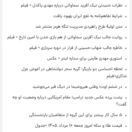
تغییر تند قیمت محصولات ایران‌خودرو و سایپا
نظرات شنیدنی نیک آفرید سماواتی درباره مهدی پاکدل + فیلم
امروز پنجشنبه ۱۵ مرداد ۱۴۰۵ +جدول
شرایط تفاهم‌نامه به نفع ایران بهبود یافت
۱ روز پیش
متن اولیۀ طرح راهبردی مدیریت تنگه هرمز منتشر شد
قیمت طلا و سکه امروز پنجشنبه ۱۵ مرداد ۱۴۰۵
روایت جالب نیک آفرین سماواتی از هم بازی شدن با امین تارخ + فیلم
خاطره جالب شهاب حسینی از فرار در دوره سربازی + فیلم
۱ روز پیش
شارژ جدید کالابرگ برای سه دهک؛ جزئیات اعلام
استوری مهدی طارمی برای ستاره اینتر + عکس
شد
لحظه احساسی دو بازیگر؛ گریه سحر دولتشاهی در آغوش غزل
شاکری+فیلم
۱ روز پیش
شرایط تازه فروش اقساطی سایپا اعلام شد؛
در ششم اوت؛ وقتی هیروشیما در دیگ قیر می‌جوشید
شاهین، کوییک، اطلس، سهند و ساینا با اقساط
بلندمدت + جدول
پشت پرده عکس جدید ترامپ؛ مقام آمریکایی درباره وضعیت او چه
گفت؟
۱ روز پیش
سیگنال‌های جدید برای بازار طلا؛ پیش‌بینی
۵ سال کار بیشتر برای این گروه از متقاضیان بازنشستگی
قیمت سکه و طلا فردا
قیمت طلا و سکه امروز جمعه ۱۶ مرداد ۱۴۰۵ +جدول