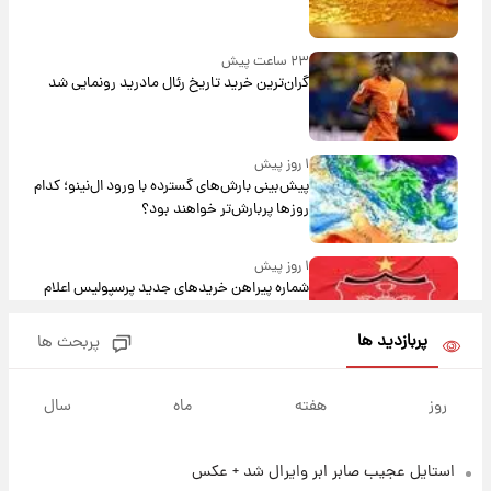
۲۳ ساعت پیش
گران‌ترین خرید تاریخ رئال مادرید رونمایی شد
۱ روز پیش
پیش‌بینی بارش‌های گسترده با ورود ال‌نینو؛ کدام
روزها پربارش‌تر خواهند بود؟
۱ روز پیش
شماره پیراهن خریدهای جدید پرسپولیس اعلام
شد؛ تیکدری، محبی و سرگیف با اعداد ویژه
پربازدید ها
پربحث ها
۱ روز پیش
جزئیات فعال‌سازی «کیف پول ایران» اعلام
روز
هفته
ماه
سال
شد+فیلم
استایل عجیب صابر ابر وایرال شد + عکس
۱ روز پیش