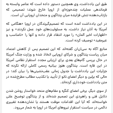
طبق این یادداشت، وی همچنین دستور داده است که عناصر وابسته به
فرماندهی عملیات چندحوزه‌ای از اروپا خارج شوند؛ تصمیمی که
بازتاب‌دهنده تنش فزاینده میان پنتاگون و متحدان اروپایی آن است.
در این یادداشت آمده است که تصمیم‌گیرندگان در اروپا «هنگامی که
آمریکا به آنان نیاز داشت، به مسئولیت‌های خود عمل نکردند» و نیز
«اظهارات اخیر آلمان» را مورد انتقاد قرار داده و آنها را «نامناسب و
غیرمفید» توصیف کرده است.
منابع آگاه به سی‌ان‌ان گفته‌اند که این تصمیم پس از کاهش اعتماد
میان ریاست پنتاگون و شرکای اروپایی اتخاذ شده و وزارت جنگ آمریکا
در حال بررسی گام‌های بعدی برای ارزیابی مجدد استقرار نظامی آمریکا
در این قاره است. پنتاگون هنوز بیانیه رسمی کاملی ارائه نکرده که
جزئیات این یادداشت یا جدول زمانی عقب‌نشینی‌ها را بیان کند؛ در
حالی که برلین و دیگر اعضای ناتو از تأیید یا تکذیب مطالب مطرح‌شده در
متن یادداشت خودداری کرده‌اند.
از سوی دیگر، برخی اعضای کنگره و مقام‌های متحد خواستار روشن شدن
دلایل فنی و راهبردی این تصمیم شده‌اند و از پنتاگون توضیح علنی
خواسته‌اند که آیا این اقدامات موقت هستند یا نشان‌دهنده تغییری
دائمی در سیاست استقرار نیرو‌های آمریکا در اروپا به شمار می‌رود.