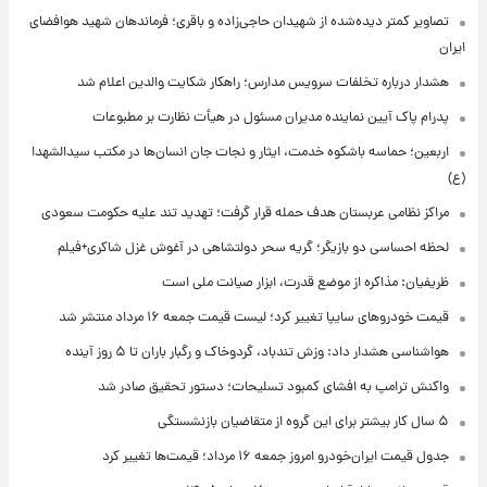
تصاویر کمتر دیده‌شده از شهیدان حاجی‌زاده و باقری؛ فرماندهان شهید هوافضای
ایران
هشدار درباره تخلفات سرویس مدارس؛ راهکار شکایت والدین اعلام شد
پدرام پاک آیین نماینده مدیران مسئول در هیأت نظارت بر مطبوعات
اربعین؛ حماسه باشکوه خدمت، ایثار و نجات جان انسان‌ها در مکتب سیدالشهدا
(ع)
مراکز نظامی عربستان هدف حمله قرار گرفت؛ تهدید تند علیه حکومت سعودی
لحظه احساسی دو بازیگر؛ گریه سحر دولتشاهی در آغوش غزل شاکری+فیلم
ظریفیان: مذاکره از موضع قدرت، ابزار صیانت ملی است
قیمت خودروهای سایپا تغییر کرد؛ لیست قیمت جمعه ۱۶ مرداد منتشر شد
هواشناسی هشدار داد: وزش تندباد، گردوخاک و رگبار باران تا ۵ روز آینده
واکنش ترامپ به افشای کمبود تسلیحات؛ دستور تحقیق صادر شد
۵ سال کار بیشتر برای این گروه از متقاضیان بازنشستگی
جدول قیمت ایران‌خودرو امروز جمعه ۱۶ مرداد؛ قیمت‌ها تغییر کرد