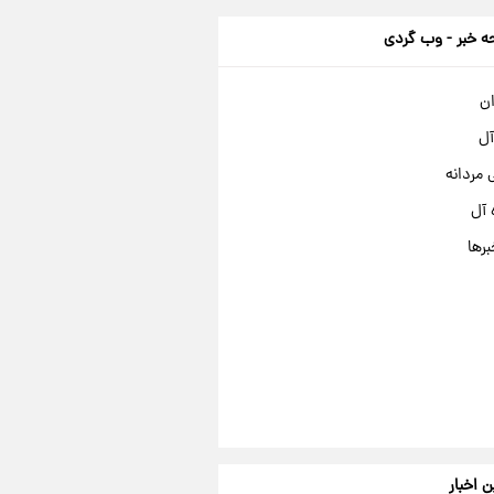
 خبر - وب گردی
ان
آل
مردانه
 آل
برها
ن اخبار