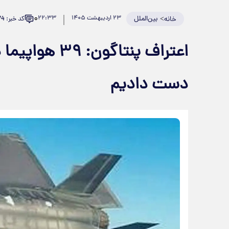
۰
>
بین‌الملل
۲۳ اردیبهشت ۱۴۰۵
۲۲:۳۳
کد خبر: 981774
خانه
اعتراف پنتاگون
دست دادیم