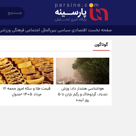
صفحه نخست
اقتصادی
سیاسی
بین‌الملل
اجتماعی
فرهنگی
ورزشی
گوناگون
هواشناسی هشدار داد: وزش
قیمت طلا و سکه امروز جمعه ۱۶
تندباد، گردوخاک و رگبار باران تا ۵
مرداد ۱۴۰۵ +جدول
روز آینده