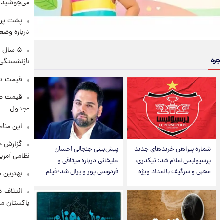
می‌جوشید
پشت پرد
درباره وض
۵ سال 
جره
بازنشستگی
قیمت دلار د
+جدول
این مناط
گزارش ج
شماره پیراهن خریدهای جدید
پیش‌بینی جنجالی احسان
نظامی آمری
پرسپولیس اعلام شد؛ تیکدری،
علیخانی درباره میثاقی و
محبی و سرگیف با اعداد ویژه
فردوسی پور وایرال شد+فیلم
بهترین م
ائتلاف د
پاکستان مت