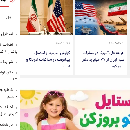
روز
استایل 
۱۴۰۵/۲/۲۱
۱۴۰۵/۲/۲۱
نظرات شن
پاکدل + فی
هزینه‌های آمریکا در عملیات
گزارش العربیه از احتمال
علیه ایران از ۷۷ میلیارد دلار
پیشرفت در مذاکرات آمریکا و
شرایط تف
عبور کرد
ایران
متن اولی
شد
خاطره جا
+ فیلم
لحظه احس
آغوش غزل 
در ششم 