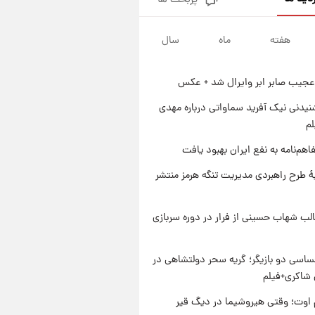
پربحث ها
جزئیات فعال‌سازی «کیف پول
ایران» اعلام شد+فیلم
هفته
ماه
سال
۱ روز پیش
تغییر تند قیمت محصولات
ایران‌خودرو و سایپا امروز پنجشنبه
عجیب صابر ابر وایرال شد + عکس
۱۵ مرداد ۱۴۰۵ +جدول
۱ روز پیش
قیمت طلا و سکه امروز پنجشنبه
یدنی نیک آفرید سماواتی درباره مهدی
۱۵ مرداد ۱۴۰۵
لم
۱ روز پیش
اهم‌نامه به نفع ایران بهبود یافت
شارژ جدید کالابرگ برای سه
دهک؛ جزئیات اعلام شد
ۀ طرح راهبردی مدیریت تنگه هرمز منتشر
لب شهاب حسینی از فرار در دوره سربازی
اسی دو بازیگر؛ گریه سحر دولتشاهی در
شاکری+فیلم
اوت؛ وقتی هیروشیما در دیگ قیر