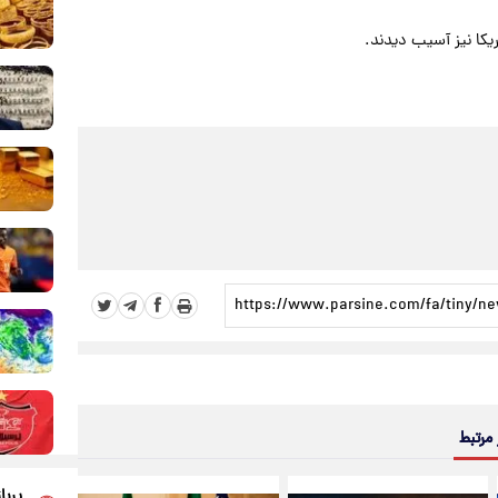
 مرتبط
پربا