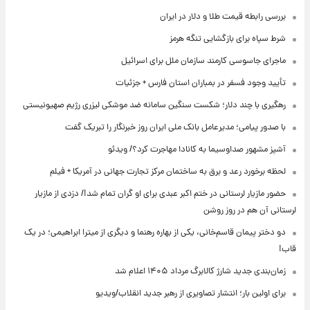
بررسی رابطه قیمت طلا و دلار در ایران
شرط سپاه برای بازگشایی تنگه هرمز
ماجرای جاسوسی کارمند سازمان ملل برای اسرائیل
تأیید وجود فسفر در بمباران استان فارس + جزئیات
رهگیری با چند دلار؛ شکست سنگین سامانه ضد موشکی لیزری رژیم صهیونیستی
با صدور پیامی؛ مدیرعامل بانک ملی ایران روز خبرنگار را تبریک گفت
آشپز مشهور صداوسیما به کانادا مهاجرت کرد؟/ ویدئو
لحظه برخورد رعد و برق به ساختمان مرکز تجارت جهانی در آمریکا + فیلم
حضور مازیار لرستانی در ختم اکبر عبدی برای او گران تمام شد!/ دزدی از مازیار
لرستانی آن هم در روز روشن
دو دختر پیمان قاسم‌خانی، یکی از بهاره رهنما و دیگری از میترا ابراهیمی؛ در یک
قاب!
زمان‌بندی جدید شارژ کالابرگ مرداد ۱۴۰۵ اعلام شد
برای اولین بار؛ انتشار تصاویری از رهبر جدید انقلاب/ویدیو