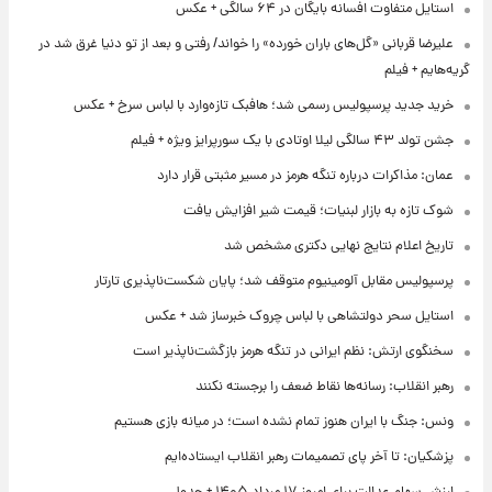
استایل متفاوت افسانه بایگان در ۶۴ سالگی + عکس
علیرضا قربانی «گل‌های باران خورده» را خواند/ رفتی و بعد از تو دنیا غرق شد در
گریه‌هایم + فیلم
خرید جدید پرسپولیس رسمی شد؛ هافبک تازه‌وارد با لباس سرخ + عکس
جشن تولد ۴۳ سالگی لیلا اوتادی با یک سورپرایز ویژه + فیلم
عمان: مذاکرات درباره تنگه هرمز در مسیر مثبتی قرار دارد
شوک تازه به بازار لبنیات؛ قیمت شیر افزایش یافت
تاریخ اعلام نتایج نهایی دکتری مشخص شد
پرسپولیس مقابل آلومینیوم متوقف شد؛ پایان شکست‌ناپذیری تارتار
استایل سحر دولتشاهی با لباس چروک خبرساز شد + عکس
سخنگوی ارتش: نظم ایرانی در تنگه هرمز بازگشت‌ناپذیر است
رهبر انقلاب: رسانه‌ها نقاط ضعف را برجسته نکنند
ونس: جنگ با ایران هنوز تمام نشده است؛ در میانه بازی هستیم
پزشکیان: تا آخر پای تصمیمات رهبر انقلاب ایستاده‌ایم