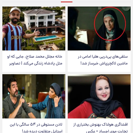
سلفی‌های پی‌درپی هلیا امامی در
خانه مجلل محمد صلاح، جایی که او
ماشین لاکچری‌اش خبرساز شد!
مثل پادشاه زندگی می‌کند | تصاویر
افشاگری هولناک بهنوش بختیاری از
لادن مستوفی در ۵۴ سالگی با این
تجارت موی اجساد + عکس
استایل متفاوت دیده شد!