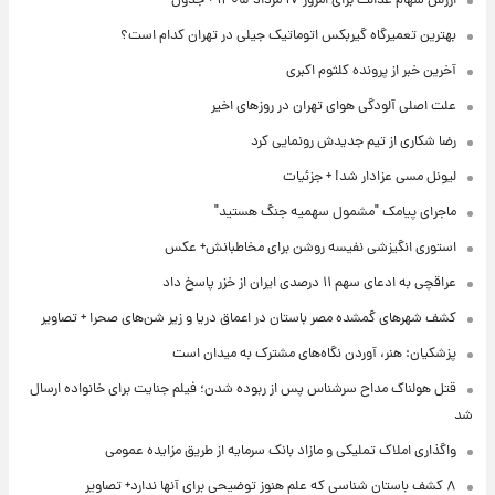
ارزش سهام عدالت برای امروز ۱۷ مرداد ۱۴۰۵ + جدول
بهترین تعمیرگاه گیربکس اتوماتیک جیلی در تهران کدام است؟
آخرین خبر از پرونده کلثوم اکبری
علت اصلی آلودگی هوای تهران در روزهای اخیر
رضا شکاری از تیم جدیدش رونمایی کرد
لیونل مسی عزادار شد! + جزئیات
ماجرای پیامک "مشمول سهمیه جنگ هستید"
استوری انگیزشی نفیسه روشن برای مخاطبانش+ عکس
عراقچی به ادعای سهم ۱۱ درصدی ایران از خزر پاسخ داد
کشف شهرهای گمشده مصر باستان در اعماق دریا و زیر شن‌های صحرا + تصاویر
پزشکیان: هنر، آوردن نگاه‌های مشترک به میدان است
قتل هولناک مداح سرشناس پس از ربوده شدن؛ فیلم جنایت برای خانواده ارسال
شد
واگذاری املاک تملیکی و مازاد بانک سرمایه از طریق مزایده عمومی
۸ کشف باستان شناسی که علم هنوز توضیحی برای آنها ندارد+ تصاویر