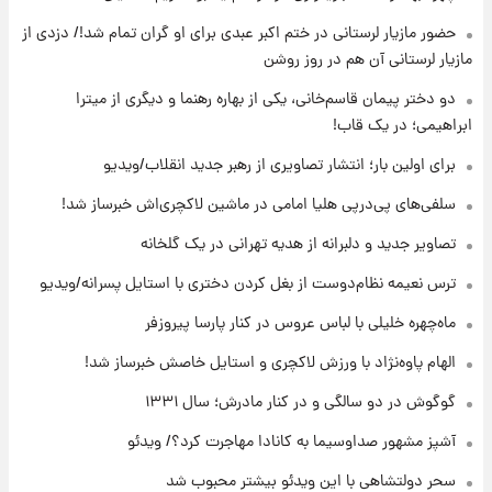
انتقاد تند پیمان طالبی از مسئولان استقلال در
حضور مازیار لرستانی در ختم اکبر عبدی برای او گران تمام شد!/ دزدی از
پی رفتن رامین رضاییان+ عکس
مازیار لرستانی آن هم در روز روشن
۱۷ ساعت پیش
دو دختر پیمان قاسم‌خانی، یکی از بهاره رهنما و دیگری از میترا
قیمت گوشت گوساله و گوسفند امروز شنبه ۱۷
ابراهیمی؛ در یک قاب!
مرداد ۱۴۰۵ +جدول
برای اولین بار؛ انتشار تصاویری از رهبر جدید انقلاب/ویدیو
۱۸ ساعت پیش
سلفی‌های پی‌درپی هلیا امامی در ماشین لاکچری‌اش خبرساز شد!
با قدرتمندترین و بادوام ترین تانک جهان آشنا
شوید+ فیلم
تصاویر جدید و دلبرانه از هدیه تهرانی در یک گلخانه
ترس نعیمه نظام‌دوست از بغل کردن دختری با استایل پسرانه/ویدیو
۱۹ ساعت پیش
قیمت طلا ۱۸عیار امروز شنبه ۱۷ مرداد ۱۴۰۵
ماه‌چهره خلیلی با لباس عروس در کنار پارسا پیروزفر
+جدول
الهام پاوه‌نژاد با ورزش لاکچری و استایل خاصش خبرساز شد!
گوگوش در دو سالگی و در کنار مادرش؛ سال ۱۳۳۱
آشپز مشهور صداوسیما به کانادا مهاجرت کرد؟/ ویدئو
سحر دولتشاهی با این ویدئو بیشتر محبوب شد