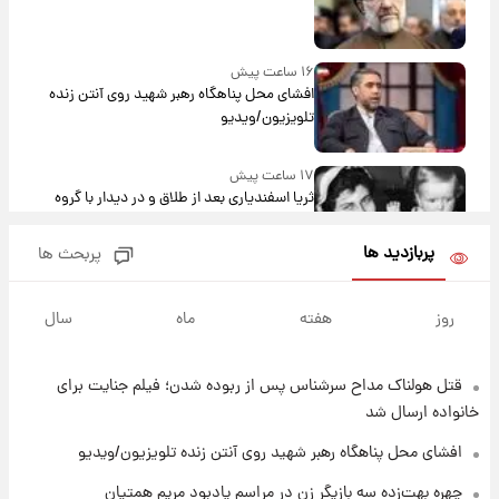
۱۶ ساعت پیش
افشای محل پناهگاه‌ رهبر شهید روی آنتن زنده
تلویزیون/ویدیو
۱۷ ساعت پیش
ثریا اسفندیاری بعد از طلاق و در دیدار با گروه
بیتلز
پربازدید ها
پربحث ها
۱۶ ساعت پیش
ادعای جنجالی درباره اینفانتینو؛ اتهام پرداخت
روز
هفته
ماه
سال
پول به معشوقه با درآمد یوفا
قتل هولناک مداح سرشناس پس از ربوده شدن؛ فیلم جنایت برای
۱۷ ساعت پیش
هشدار درباره کمبود یک ماده معدنی؛ خطر
خانواده ارسال شد
آلزایمر و زوال عقل افزایش می‌یابد؟
افشای محل پناهگاه‌ رهبر شهید روی آنتن زنده تلویزیون/ویدیو
۱۷ ساعت پیش
چهره بهت‌زده سه بازیگر زن در مراسم یادبود مریم همتیان