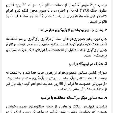
ترامپ در 2 مارس کنگره را از حملات مطلع کرد. مهلت 60 روزه قانون
حقوق جنگ (1973) که به او اجازه می‌داد بدون مجوز کنگره نیرو اعزام
کند، در اول ماه مه به پایان رسید. ادامه جنگ اکنون عملاً فاقد مجوز
قانونی است.
2. رهبری جمهوری‌خواهان از رأی‌گیری فرار می‌کند
جان تون، رهبر جمهوری‌خواهان سنا، از برگزاری رأی‌گیری بر سر قطعنامه
تأیید جنگ خودداری کرده است. منابع جمهوری‌خواه می‌گویند برگزاری
چنین رأی‌گیری چند ماه قبل از انتخابات میاندوره‌ای «یک حرکت سیاسی
پرریسک» است.
3. شکاف در اردوگاه ترامپ
سوزان کالینز، سناتور جمهوری‌خواه، از رهبری حزب جدا شد و به قطعنامه
توقف اقدامات نظامی رأی داد. او پیش از رأی‌گیری هشدار داده بود:
«از میزبانی خصومت‌ها فراتر از 60 روز حمایت نخواهم کرد.» رند پال نیز
از ابتدا به جنگ رأی منفی داده است.
4. سه سناتور دیگر در آستانه مخالفت با ترامپ
تیلیس، کورتیس، یانگ و هاولی از جمله سناتورهای جمهوری‌خواهی
هستند که خواستار نقش بیشتر کنگره شده‌اند. کورتیس اعلام کرده