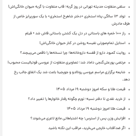
سلفی متفاوت حدیثه تهرانی در روز گربه؛ قاب متفاوت با گربه حیوان خانگی‌اش!
تولد ۱۳ سالگی پناه استخری «دختر شاهرخ استخری» با یک سورپرایز خاص از
طرف مادرش
راز ۱۰۰ خمره های باستانی در دل یک کشتی باستانی فاش شد + فیلم
استایل تمام‌صورتی نفیسه روشن در کنار حیوان خانگی‌اش!
روایت کمبود دارو از قفسه داروخانه‌ها؛ چرا نسخه‌ها را ناقص می‌پیچند؟
مرتضی پورعلی‌گنجی داماد شد؛ تصاویری متفاوت از عروسی فوتبالیست محبوب!
شایعه برگزاری مراسم عروسی رونالدو و جورجینا باعث شد یک اتفاق جالب رخ
دهد.
قیمت طلا و سکه امروز دوشنبه ۱۹ مرداد ۱۴۰۵
از خرید نقدی تا دفتر نسیه؛ تورم چگونه رفتار خانوارها را تغییر داد؟
قیمت طلا امروز دوشنبه ۱۹ مرداد ۱۴۰۵
افزایش وزن پس از استرس؛ چه اشتباهاتی مانع لاغری می‌شوند؟
اگر ضدآفتاب خارجی می‌خرید، مراقب این نکته باشید