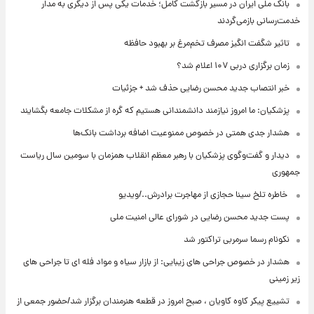
بانک ملی ایران در مسیر بازگشت کامل؛ خدمات یکی پس از دیگری به مدار
خدمت‌رسانی بازمی‌گردند
تاثیر شگفت انگیز مصرف تخم‌مرغ بر بهبود حافظه
زمان برگزاری دربی ۱۰۷ اعلام شد؟
خبر انتصاب جدید محسن رضایی حذف شد + جزئیات
پزشکیان: ما امروز نیازمند دانشمندانی هستیم که گره از مشکلات جامعه بگشایند
هشدار جدی همتی در خصوص ممنوعیت اضافه ‌برداشت بانک‌ها
دیدار و گفت‌وگوی پزشکیان با رهبر معظم انقلاب همزمان با سومین سال ریاست
جمهوری
⁨ خاطره تلخ سینا حجازی از مهاجرت برادرش../ویدیو
پست جدید محسن رضایی در شورای عالی امنیت ملی
نکونام رسما سرمربی تراکتور شد
هشدار در خصوص جراحی های زیبایی: از بازار سیاه و مواد فله ای تا جراحی های
زیر زمینی
تشییع پیکر کاوه کاویان ، صبح امروز در قطعه هنرمندان برگزار شد/حضور جمعی از