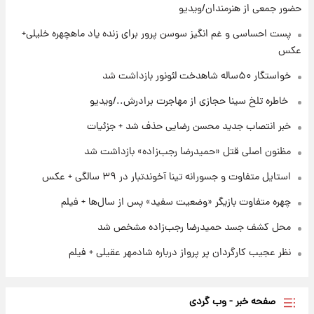
حضور جمعی از هنرمندان/ویدیو
۲۲ ساعت پیش
پست احساسی و غم انگیز سوسن پرور برای زنده یاد ماهچهره خلیلی+
آتش‌سوزی در لوناپارک شیراز؛ آخرین وضعیت
عکس
خزندگان خطرناک پس از حادثه
خواستگار ۵۰ساله شاهدخت لئونور بازداشت شد
۱ روز پیش
⁨ خاطره تلخ سینا حجازی از مهاجرت برادرش../ویدیو
خواستگار ۵۰ساله شاهدخت لئونور بازداشت شد
خبر انتصاب جدید محسن رضایی حذف شد + جزئیات
مظنون اصلی قتل «حمیدرضا رجب‌زاده» بازداشت شد
استایل متفاوت و جسورانه تینا آخوندتبار در ۳۹ سالگی + عکس
چهره متفاوت بازیگر «وضعیت سفید» پس از سال‌ها + فیلم
محل کشف جسد حمیدرضا رجب‌زاده مشخص شد
نظر عجیب کارگردان پر پرواز درباره شادمهر عقیلی + فیلم
صفحه خبر - وب گردی