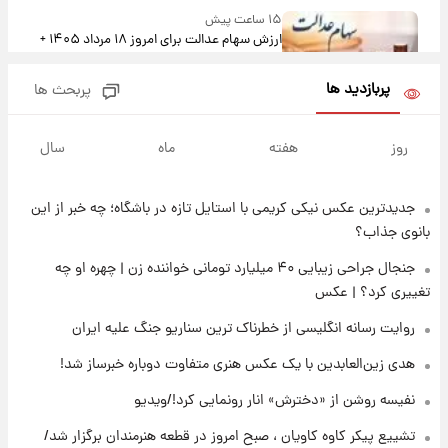
۱۵ ساعت پیش
ارزش سهام عدالت برای امروز ۱۸ مرداد ۱۴۰۵ +
جدول
پربازدید ها
پربحث ها
۱۴ ساعت پیش
تصاویر شگفت‌انگیز از اهرام باستانی سودان در
روز
هفته
ماه
سال
دل صحرا + عکس
جدیدترین عکس نیکی کریمی با استایل تازه در باشگاه؛ چه خبر از این
۱۷ ساعت پیش
زمان برگزاری دربی ۱۰۷ اعلام شد؟
بانوی جذاب؟
جنجال جراحی زیبایی ۴۰ میلیارد تومانی خواننده زن | چهره او چه
تغییری کرد؟ | عکس
۱۷ ساعت پیش
خبر انتصاب جدید محسن رضایی حذف شد +
روایت رسانه انگلیسی از خطرناک ترین سناریو جنگ علیه ایران
جزئیات
هدی زین‌العابدین با یک عکس هنری متفاوت دوباره خبرساز شد!
۱۹ ساعت پیش
نفیسه روشن از «دخترش» انار رونمایی کرد!/ویدیو
پست جدید محسن رضایی در شورای عالی امنیت
ملی
تشییع پیکر کاوه کاویان ، صبح امروز در قطعه هنرمندان برگزار شد/