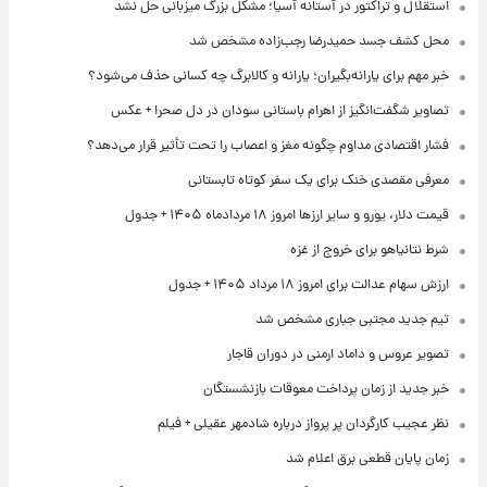
استقلال و تراکتور در آستانه آسیا؛ مشکل بزرگ میزبانی حل نشد
محل کشف جسد حمیدرضا رجب‌زاده مشخص شد
خبر مهم برای یارانه‌بگیران؛ یارانه و کالابرگ چه کسانی حذف می‌شود؟
تصاویر شگفت‌انگیز از اهرام باستانی سودان در دل صحرا + عکس
فشار اقتصادی مداوم چگونه مغز و اعصاب را تحت تأثیر قرار می‌دهد؟
معرفی مقصدی خنک برای یک سفر کوتاه تابستانی
قیمت دلار، یورو و سایر ارزها امروز ۱۸ مردادماه ۱۴۰۵ + جدول
شرط نتانیاهو برای خروج از غزه
ارزش سهام عدالت برای امروز ۱۸ مرداد ۱۴۰۵ + جدول
تیم جدید مجتبی جباری مشخص شد
تصویر عروس و داماد ارمنی در دوران قاجار
خبر جدید از زمان پرداخت معوقات بازنشستگان
نظر عجیب کارگردان پر پرواز درباره شادمهر عقیلی + فیلم
زمان پایان قطعی برق اعلام شد