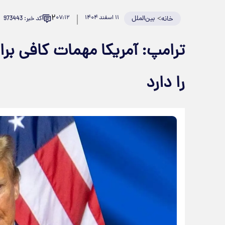
۲
>
بین‌الملل
۱۱ اسفند ۱۴۰۴
۰۷:۱۲
کد خبر: 973443
خانه
را دارد