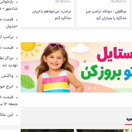
بازخوان
۱۴۰۴/۱۲/۱۰
۱۴۰۴/۱۲/۱۰
شادمهر + ف
عراقچی : دونالد ترامپ میز
ترامپ: می‌خواهم با ایران
مذاکره را بمباران کرد
مذاکره کنم
+جدول
ترامپ از
قیمت دلار د
مراکز نظ
تهدید تند
واکنش هم
ایرج خو
قیمت خو
جمعه ۱۶ مرداد منتشر شد
این علائ
جره