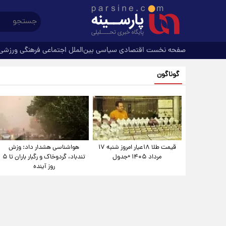
صفحه نخست
اقتصادی
سیاسی
بین‌الملل
اجتماعی
فرهنگی
ورزشی
گوناگون
قیمت طلا ۱۸عیار امروز شنبه ۱۷
هواشناسی هشدار داد: وزش
مرداد ۱۴۰۵ +جدول
تندباد، گردوخاک و رگبار باران تا ۵
روز آینده