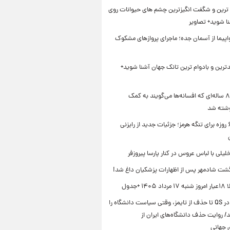
ترین و شگفت انگیزترین چشم های حیوانات روی
نا شوید+ تصاویر
ر ۴ هواپیما از آسمان جده؛ ماجرای پروازهای مشکوک
دترین و بادوام ترین تانک جهان آشنا شوید+
کتاب ۸۰۰ ساله‌ای که افسانه‌ها می‌گویند به کمک
شته شد
توافق ۶۰ روزه برای تنگه هرمز؛ جزئیات جدید از رایزنی
خلیلی با لباس عروس در کنار پارسا پیروزفر
شت شادمهر پس از اظهارات پزشکیان داغ شد!
۱ +جدول
از سقوط در QS تا حذف از تایمز، وقتی سیاست دانشگاه را
د/ روایت حذف دانشگاه‌های ایران از
ی جهانی