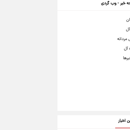
 خبر - وب گردی
ان
آل
مردانه
 آل
برها
ن اخبار