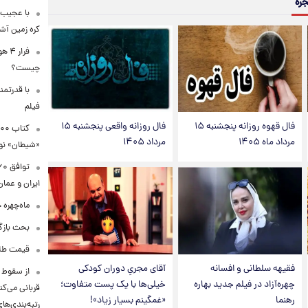
جره
با عجیب 
کره زمین آش
فرا
چیست؟
با قدرتمن
فیلم
فال قهوه روزانه پنجشنبه ۱۵
فال روزانه واقعی پنجشنبه ۱۵
مرداد ماه ۱۴۰۵
مرداد ۱۴۰۵
«شیطان» نو
ایران و عمان
ماه‌چهره 
بحث بازگ
قیمت طلا ۱۸عیار امروز شنبه ۱۷ مرداد ۴۰۵
فقیهه سلطانی و افسانه
آقای مجریِ دوران کودکی
چهره‌آزاد در فیلم جدید بهاره
خیلی‌ها با یک پست متفاوت؛
قربانی می‌کن
رهنما
«غمگینم بسیار زیاد»!
رتبه‌بندی‌ها