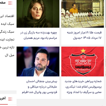
صفحه
اقتصاد ایر
سبک ایده 
سبک زندگی 
قیمت طلا ۱۸عیار امروز شنبه
چهره بهت‌زده سه بازیگر زن در
۱۷ مرداد ۱۴۰۵ +جدول
مراسم یادبود مریم همتیان
تجارت ایده
تازه ترین خ
مبل ال
شماره پیراهن خریدهای جدید
پیش‌بینی جنجالی احسان
پرسپولیس اعلام شد؛ تیکدری،
علیخانی درباره میثاقی و
محبی و سرگیف با اعداد ویژه
فردوسی پور وایرال شد+فیلم
آخری