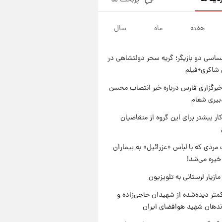
پربحث ها
گران‌ترین خرید تاریخ رئال مادرید
رونمایی شد
هفته
ماه
سال
۱ روز پیش
پیش‌بینی بارش‌های گسترده با
ورود ال‌نینو؛ کدام روزها پربارش‌تر
اسی دو بازیگر؛ گریه سحر دولتشاهی در
خواهند بود؟
۱ روز پیش
شاکری+فیلم
شماره پیراهن خریدهای جدید
پرسپولیس اعلام شد؛ تیکدری،
برگزاری فارس درباره خبر انتصاب محسن
محبی و سرگیف با اعداد ویژه
بیری شعام
۱ روز پیش
جزئیات فعال‌سازی «کیف پول
کار بیشتر برای این گروه از متقاضیان
ایران» اعلام شد+فیلم
مردی که با لباس «عزرائیل» به بیماران
خیره می‌شد!
ازیار لرستانی به تلویزیون
متر دیده‌شده از شهیدان حاجی‌زاده و
اندهان شهید هوافضای ایران