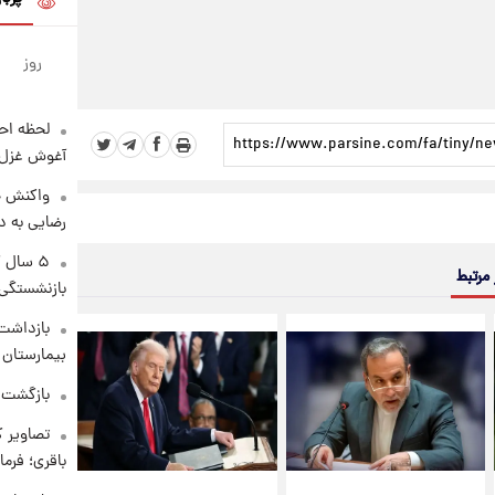
روز
لحظه احس
آغوش غزل 
واکنش خ
رضایی به د
۵ سال 
 مرتبط
بازنشستگی
بازداشت 
بیمارستان 
بازگشت م
تصاویر ک
باقری؛ فرم