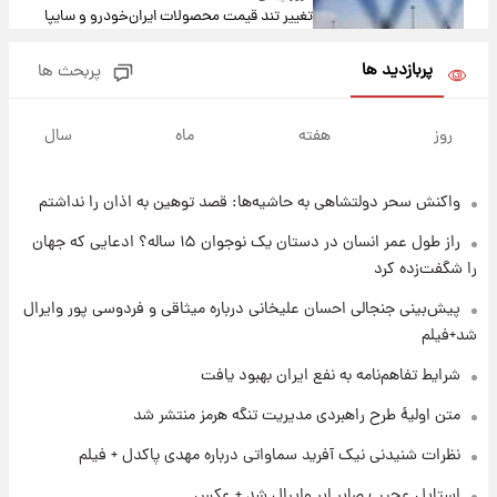
تغییر تند قیمت محصولات ایران‌خودرو و سایپا
امروز پنجشنبه ۱۵ مرداد ۱۴۰۵ +جدول
پربازدید ها
پربحث ها
۱ روز پیش
قیمت طلا و سکه امروز پنجشنبه ۱۵ مرداد ۱۴۰۵
روز
هفته
ماه
سال
واکنش سحر دولتشاهی به حاشیه‌ها: قصد توهین به اذان را نداشتم
۱ روز پیش
شارژ جدید کالابرگ برای سه دهک؛ جزئیات اعلام
راز طول عمر انسان در دستان یک نوجوان ۱۵ ساله؟ ادعایی که جهان
شد
را شگفت‌زده کرد
۱ روز پیش
پیش‌بینی جنجالی احسان علیخانی درباره میثاقی و فردوسی پور وایرال
شرایط تازه فروش اقساطی سایپا اعلام شد؛
شد+فیلم
شاهین، کوییک، اطلس، سهند و ساینا با اقساط
بلندمدت + جدول
شرایط تفاهم‌نامه به نفع ایران بهبود یافت
۱ روز پیش
متن اولیۀ طرح راهبردی مدیریت تنگه هرمز منتشر شد
سیگنال‌های جدید برای بازار طلا؛ پیش‌بینی
قیمت سکه و طلا فردا
نظرات شنیدنی نیک آفرید سماواتی درباره مهدی پاکدل + فیلم
استایل عجیب صابر ابر وایرال شد + عکس