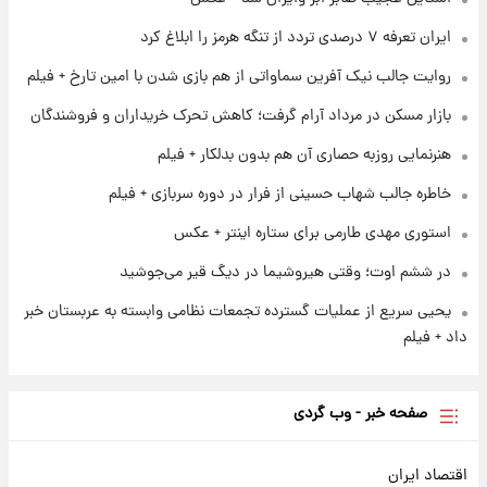
۱ روز پیش
ایران تعرفه ۷ درصدی تردد از تنگه هرمز را ابلاغ کرد
فال حافظ پنجشنبه ۱۵ مرداد ماه ۱۴۰۵
روایت جالب نیک آفرین سماواتی از هم بازی شدن با امین تارخ + فیلم
بازار مسکن در مرداد آرام گرفت؛ کاهش تحرک خریداران و فروشندگان
۱ روز پیش
فال قهوه روزانه پنجشنبه ۱۵ مرداد ماه ۱۴۰۵
هنرنمایی روزبه حصاری آن هم بدون بدلکار + فیلم
خاطره جالب شهاب حسینی از فرار در دوره سربازی + فیلم
استوری مهدی طارمی برای ستاره اینتر + عکس
در ششم اوت؛ وقتی هیروشیما در دیگ قیر می‌جوشید
یحیی سریع از عملیات گسترده تجمعات نظامی وابسته به عربستان خبر
داد + فیلم
صفحه خبر - وب گردی
اقتصاد ایران