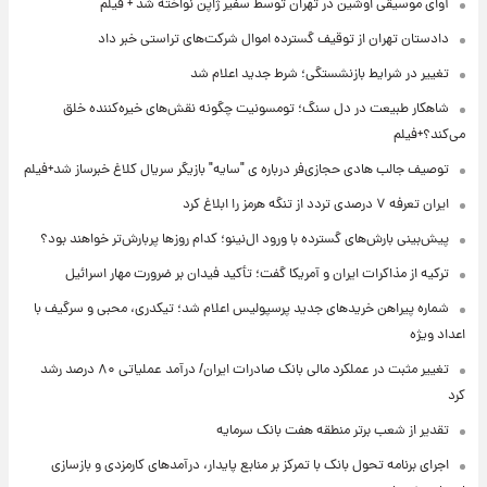
آوای موسیقی اوشین در تهران توسط سفیر ژاپن نواخته شد + فیلم
دادستان تهران از توقیف گسترده اموال شرکت‌های تراستی خبر داد
تغییر در شرایط بازنشستگی؛ شرط جدید اعلام شد
شاهکار طبیعت در دل سنگ؛ تومسونیت چگونه نقش‌های خیره‌کننده خلق
می‌کند؟+فیلم
توصیف جالب هادی حجازی‌فر درباره ی "سایه" بازیگر سریال کلاغ خبرساز شد+فیلم
ایران تعرفه ۷ درصدی تردد از تنگه هرمز را ابلاغ کرد
پیش‌بینی بارش‌های گسترده با ورود ال‌نینو؛ کدام روزها پربارش‌تر خواهند بود؟
ترکیه از مذاکرات ایران و آمریکا گفت؛ تأکید فیدان بر ضرورت مهار اسرائیل
شماره پیراهن خریدهای جدید پرسپولیس اعلام شد؛ تیکدری، محبی و سرگیف با
اعداد ویژه
تغییر مثبت در عملکرد مالی بانک صادرات ایران/ درآمد عملیاتی ۸۰ درصد رشد
کرد
تقدیر از شعب برتر منطقه هفت بانک سرمایه
اجرای برنامه تحول بانک با تمرکز بر منابع پایدار، درآمدهای کارمزدی و بازسازی