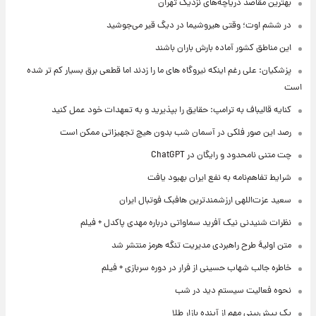
بهترین مقاصد دریاچه‌های نزدیک تهران
در ششم اوت؛ وقتی هیروشیما در دیگ قیر می‌جوشید
این مناطق کشور آماده بارش باران باشند
پزشکیان: علی رغم اینکه نیروگاه های ما را زدند اما قطعی برق بسیار کم تر شده
است
کنایه قالیباف به ترامپ: حقایق را بپذیرید و به تعهدات خود عمل کنید
رصد این صور فلکی در آسمان شب بدون هیچ تجهیزاتی ممکن است
چت متنی نامحدود و رایگان در ChatGPT
شرایط تفاهم‌نامه به نفع ایران بهبود یافت
سعید عزت‌اللهی ارزشمندترین هافبک فوتبال ایران
نظرات شنیدنی نیک آفرید سماواتی درباره مهدی پاکدل + فیلم
متن اولیۀ طرح راهبردی مدیریت تنگه هرمز منتشر شد
خاطره جالب شهاب حسینی از فرار در دوره سربازی + فیلم
نحوه فعالیت سیستم دید در شب
یک پیش‌بینی مهم از آینده بازار طلا