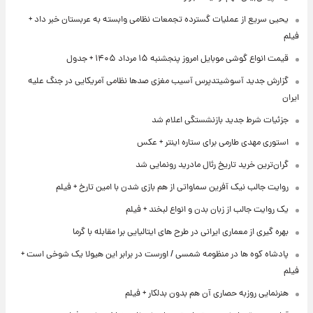
یحیی سریع از عملیات گسترده تجمعات نظامی وابسته به عربستان خبر داد +
فیلم
قیمت انواع گوشی موبایل امروز پنجشنبه ۱۵ مرداد ۱۴۰۵ + جدول
گزارش جدید آسوشیتدپرس آسیب مغزی صدها نظامی آمریکایی در جنگ علیه
ایران
جزئیات شرط جدید بازنشستگی اعلام شد
استوری مهدی طارمی برای ستاره اینتر + عکس
گران‌ترین خرید تاریخ رئال مادرید رونمایی شد
روایت جالب نیک آفرین سماواتی از هم بازی شدن با امین تارخ + فیلم
یک روایت جالب از زبان بدن و انواع لبخند + فیلم
بهره گیری از معماری ایرانی در طرح های ایتالیایی برا مقابله با گرما
پادشاه کوه ها در منظومه شمسی / اورست در برابر این هیولا یک شوخی است +
فیلم
هنرنمایی روزبه حصاری آن هم بدون بدلکار + فیلم