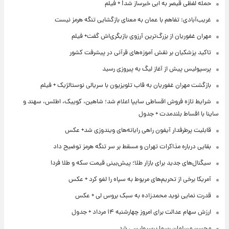
حمله لفظی قیصر به ابی خبرساز شد! + فیلم
غریب‌آبادی: تفاهم با عمان به معنای بازگشایی تنگه هرمز نیست
مهران غفوریان از بزرگ‌ترین آرزوی بازیگری‌اش گفت+ فیلم
تاکید پزشکیان بر نقش آموزه‌های قرآنی در پیشرفت کشور
پرسپولیس پیش از آغاز لیگ به پیروزی رسید
بازگشت مهران غفوریان به قاب تلویزیون با سریالی نوستالژیک + فیلم
شرایط تازه فروش اقساطی سایپا اعلام شد؛ شاهین، کوییک، اطلس، سهند و
ساینا با اقساط بلندمدت + جدول
قابلیت پرطرفدار آیفون راهی رایانه‌های ویندوزی شد+ عکس
بقایی درباره مذاکرات تهران و مسقط بر سر تنگه هرمز توضیح داد
سیگنال‌های جدید برای بازار طلا؛ پیش‌بینی قیمت سکه و طلا فردا
آمریکا برخی از تحریم‌های مربوط به سپاه را لغو کرد + عکس
قدرت نمایی نوید محمدزاده به سبک بروس لی + عکس
ارزش سهام عدالت برای امروز چهارشنبه ۱۴ مرداد + جدول
محسن مسلمان رسما پرسپولیسی شد