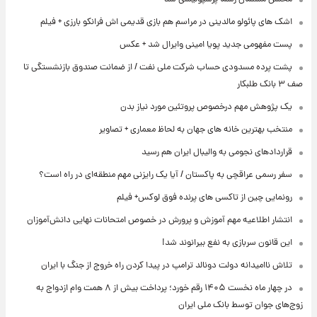
اشک های پائولو مالدینی در مراسم هم بازی قدیمی اش فرانکو بارزی + فیلم
پست مفهومی جدید پویا امینی وایرال شد + عکس
پشت پرده‌ مسدودی حساب شرکت ملی نفت / از ضمانت صندوق بازنشستگی تا
صف ۳ بانک طلبکار
یک پژوهش مهم درخصوص پروتئین مورد نیاز بدن
منتخب بهترین خانه های جهان به لحاظ معماری + تصاویر
قراردادهای نجومی به والیبال ایران هم رسید
سفر رسمی عراقچی به پاکستان / آیا یک رایزنی مهم منطقه‌ای در راه است؟
رونمایی چین از تاکسی های پرنده فوق لوکس+ فیلم
انتشار اطلاعیه مهم آموزش و پرورش در خصوص امتحانات نهایی دانش‌آموزان
این قانون سربازی به نفع بیرانوند شد!
تلاش ناامیدانه‌ دولت دونالد ترامپ در پیدا کردن راه خروج از جنگ با ایران
در چهار ماه نخست ۱۴۰۵ رقم خورد؛ پرداخت بیش از ۸ همت وام ازدواج به
زوج‌های جوان توسط بانک ملی ایران