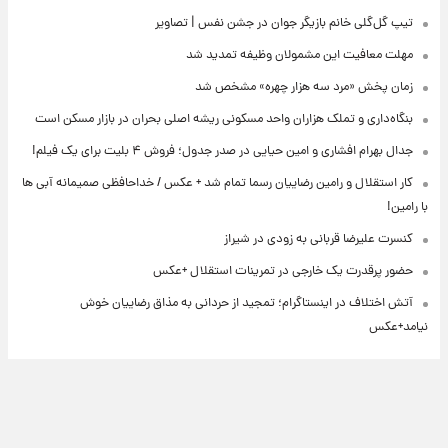
تیپ گل‌گلی خانم بازیگر جوان در جشن نفس | تصاویر
مهلت معافیت این مشمولان وظیفه تمدید شد
زمان پخش «مرد سه هزار چهره» مشخص شد
بنگاه‌داری و تملک هزاران واحد مسکونی ریشه اصلی بحران در بازار مسکن است
جدال بهرام افشاری و امین حیایی در صدر جدول؛ فروش ۴ بلیت برای یک فیلم!
کار استقلال و رامین رضاییان رسما تمام شد + عکس / خداحافظی صمیمانه آبی ها
با رامین!
کنسرت علیرضا قربانی به زودی در شیراز
حضور پرقدرت یک خارجی در تمرینات استقلال +عکس
آتش اختلاف در اینستاگرام؛ تمجید از حردانی به مذاق رضاییان خوش
نیامد+عکس