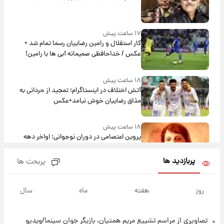
۱۷ ساعت پیش
کار استقلال و رامین رضاییان رسما تمام شد +
عکس / خداحافظی صمیمانه آبی ها با رامین!
۱۸ ساعت پیش
آتش اختلاف در اینستاگرام؛ تمجید از حردانی به
مذاق رضاییان خوش نیامد+عکس
۱۸ ساعت پیش
پروین اعتصامی در دوران نوجوانی؛ اواخر دهه
۱۲۹۰ شمسی
پربازدید ها
پربحث ها
۱۸ ساعت پیش
قدرت‌نمایی نظامی چین؛ بمب‌افکن حامل موشک
روز
هفته
ماه
سال
هسته‌ای در آسمان ظاهر شد
تصاویری از مراسم تشییع مریم همتیان، بازیگر جوان سینما/ویدیو
۱۹ ساعت پیش