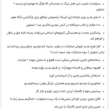
سرنوشت عجیب این هتل بزرگ در ارمنستان که هرگز به بهره‌برداری نرسید +
تصاویر
ادعای جدید وزیر خزانه‌داری آمریکا درخصوص توافق برای بازگشایی تنگه هرمز
۱۰۰ هکتار از تالاب میانکاله در آتش عمدی خاکستر شد + تصاویر
پزشکیان: وحدت و همبستگی کشورهای اسلامی می‌تواند زمینه غلبه حق بر باطل
را فراهم کند
آغاز طرح جدید فروش مشارکت در تولید سایپا؛ نام خودرو، مبلغ پیش پرداخت و
زمان تحویل | سود مشارکت چند درصد است؟
سامانه‌های تامین اجتماعی ممکن است قطع و یا مختل شوند + جزئیات
فقیهه سلطانی و افسانه چهره‌آزاد در فیلم جدید بهاره رهنما
استقلال جانشین رامین را از اسپانیا می آورد
تصاویری از مراسم تشییع مریم همتیان، بازیگر جوان سینما/ویدیو
پیشبینی مهم از اقتصاد ایران: ثبات ارزی، تورم و بازار کار
آقای مجریِ دوران کودکی خیلی‌ها با یک پست متفاوت؛ «غمگینم بسیار زیاد»!
تغییر زمان شارژ اعتبار کالابرگ از این ماه