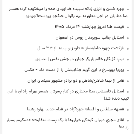
رونالدو از گنجینه خودروهای لوکسش رونمایی
چهره خشن و انرژی زنانه سپیده خداوردی همه را میخکوب کرد؛ همسر
کرد
رضا عطاران در اجل معلق به تیم بانوان جنگجو پیوست!/ویدیو
۲۱ ساعت پیش
قیمت طلا امروز چهارشنبه ۱۴ مرداد ۱۴۰۵
قیمت دلار در بازار آزاد امروز چهارشنبه ۱۴ مرداد
استایل جالب سوپرمدل روس در اصفهان
۱۴۰۵/ نرخ‌ها ثابت ماند؟ +جدول
بازگشت چهره خاطره‌ساز به تلویزیون بعد از ۳۳ سال
۲۱ ساعت پیش
تیپ گل‌گلی خانم بازیگر جوان در جشن نفس | تصاویر
علی مطهری: اجرای کامل تفاهم‌نامه اسلام‌آباد،
پیروزی بزرگ‌تری برای ایران است
پوریا پورسرخ با این گریم جذابیتش را از دست داد + عکس
قابی از نیما شاهرخ‌شاهی و دو برادر مشهور سینمای ایران
۲۱ ساعت پیش
واکنش تند تاکر کارلسون به حمله آمریکا به
استایل تابستانی مینا مختاری در کنار پسرش؛ همسر بهرام رادان با این
مدرسه میناب؛ «باید سیلی محکمی به صورت
تیپ دیده شد!
ترامپ زد»
فقیهه سلطانی و افسانه چهره‌آزاد در فیلم جدید بهاره رهنما
۲۲ ساعت پیش
قیمت طلا و سکه امروز چهارشنبه ۱۴ مرداد
آقای مجریِ دوران کودکی خیلی‌ها با یک پست متفاوت؛ «غمگینم بسیار
۱۴۰۵/کاهش قیمت طلا و سکه
زیاد»!