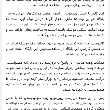
ایرانی به پایگاه هوایی تل‌نوف و اطراف آن اصابت کرده است که سه
فروند از آن‌ها محل‌های مهمی را هدف قرار داده است.
این کاربر با انتشار ویدیویی از لحظه اصابت موشک‌های ایرانی به این
پایگاه هوایی نوشت: دلیل انفجار ثانویه در تل نوف این است که
کارخانه‌ای در این محل مورد اصابت قرار گرفت که در آن مواد منفجره
بود. اصابت سنگین موشک باعث آسیب به ساختمان‌های اطراف شد و
شکاف نسبتا عمیقی در محل اصابت شکل گرفت.
ناکتومایند در ادامه نوشت: علاوه بر این، حداقل یک موشک ایرانی به
ساختمان کارکنان این پایگاه در منطقه مسکونی این پایگاه اصابت کرد و
چند ساختمان تخریب شدند.
عملیات وعده صادق ۲ در پاسخ به تروریسم برون‌مرزی رژیم صهیونیستی
در به شهادت رساندن رهبران مقاومت در ایران و لبنان انجام شد. شهید
«اسماعیل هنیه» رئیس پیشین دفتر سیاسی حماس که برای شرکت در
مراسم تحلیف «مسعود پزشکیان» به تهران سفر کرده بود، در بامداد ۱۰
مرداد ماه سال ۱۴۰۳ در محل اقامت خود در تهران به دست رژیم
صهیونیستی به شهادت رسید.
پس از این نمونه تروریسم برون‌مرزی رژیم صهیونیستی که با نقض
قوانین بین‌المللی انجام شد، اکثر رهبران جهان این اقدام متجاوزانه را
محکوم کرده و جمهوری اسلامی ایران را به خویشتن‌داری در برابر این