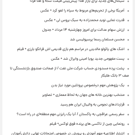
سیگنال‌های جدید برای بازار طلا؛ پیش‌بینی قیمت سکه و طلا فردا
آمریکا برخی از تحریم‌های مربوط به سپاه را لغو کرد + عکس
قدرت نمایی نوید محمدزاده به سبک بروس لی + عکس
ارزش سهام عدالت برای امروز چهارشنبه ۱۴ مرداد + جدول
محسن مسلمان رسما پرسپولیسی شد
اشک های پائولو مالدینی در مراسم هم بازی قدیمی اش فرانکو بارزی + فیلم
پست مفهومی جدید پویا امینی وایرال شد + عکس
پشت پرده‌ مسدودی حساب شرکت ملی نفت / از ضمانت صندوق بازنشستگی تا
صف ۳ بانک طلبکار
یک پژوهش مهم درخصوص پروتئین مورد نیاز بدن
منتخب بهترین خانه های جهان به لحاظ معماری + تصاویر
قراردادهای نجومی به والیبال ایران هم رسید
سفر رسمی عراقچی به پاکستان / آیا یک رایزنی مهم منطقه‌ای در راه است؟
رونمایی چین از تاکسی های پرنده فوق لوکس+ فیلم
انتشار اطلاعیه مهم آموزش و پرورش در خصوص امتحانات نهایی دانش‌آموزان