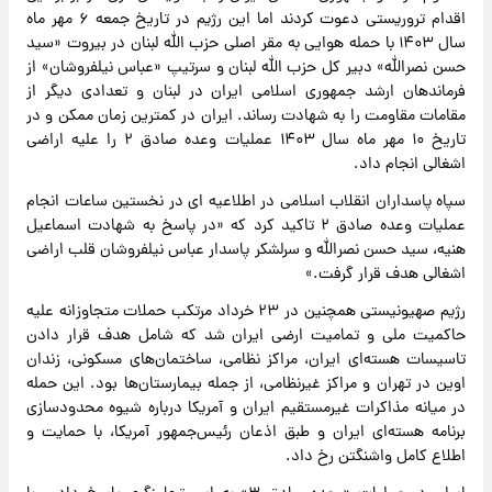
اقدام تروریستی دعوت کردند اما این رژیم در تاریخ جمعه ۶ مهر ماه
سال ۱۴۰۳ با حمله هوایی به مقر اصلی حزب الله لبنان در بیروت «سید
حسن نصرالله» دبیر کل حزب الله لبنان و سرتیپ «عباس نیلفروشان» از
فرماندهان ارشد جمهوری اسلامی ایران در لبنان و تعدادی دیگر از
مقامات مقاومت را به شهادت رساند. ایران در کمترین زمان ممکن و در
تاریخ ۱۰ مهر ماه سال ۱۴۰۳ عملیات وعده صادق ۲ را علیه اراضی
اشغالی انجام داد.
سپاه پاسداران انقلاب اسلامی در اطلاعیه ای در نخستین ساعات انجام
عملیات وعده صادق ۲ تاکید کرد که «در پاسخ به شهادت اسماعیل
هنیه، سید حسن نصرالله و سرلشکر پاسدار عباس نیلفروشان قلب اراضی
اشغالی هدف قرار گرفت.»
رژیم صهیونیستی همچنین در ۲۳ خرداد مرتکب حملات متجاوزانه علیه
حاکمیت ملی و تمامیت ارضی ایران شد که شامل هدف قرار دادن
تاسیسات هسته‌ای ایران، مراکز نظامی، ساختمان‌های مسکونی، زندان
اوین در تهران و مراکز غیرنظامی، از جمله بیمارستان‌ها بود. این حمله
در میانه مذاکرات غیرمستقیم ایران و آمریکا درباره شیوه محدودسازی
برنامه هسته‌ای ایران و طبق اذعان رئیس‌جمهور آمریکا، با حمایت و
اطلاع کامل واشنگتن رخ داد.