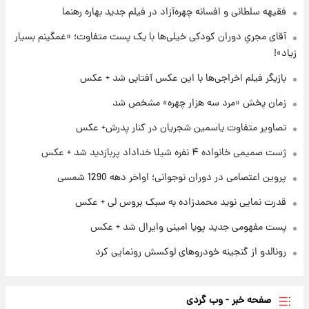
فقیهه سلطانی و افسانه چهره‌آزاد در فیلم جدید بهاره رهنما
پروین اعتصامی در دوران نوجوانی؛ اواخر دهه
۱۲۹۰ شمسی
آقای مجریِ دوران کودکی خیلی‌ها با یک پست متفاوت؛ «غمگینم بسیار
زیاد»!
۲۲ ساعت پیش
بازیگر فیلم اخراجی‌ها با این عکس آفتابی شد + عکس
قدرت‌نمایی نظامی چین؛ بمب‌افکن حامل موشک
هسته‌ای در آسمان ظاهر شد
زمان پخش «مرد سه هزار چهره» مشخص شد
تصاویر متفاوت یاسمین شجریان در کنار پدرش+ عکس
۲۳ ساعت پیش
رونالدو از گنجینه خودروهای لوکسش رونمایی
ژست صمیمی خانواده ۴ نفره شیلا خداداد پربازدید شد + عکس
کرد
پروین اعتصامی در دوران نوجوانی؛ اواخر دهه 1290 شمسی
قدرت نمایی نوید محمدزاده به سبک بروس لی + عکس
پست مفهومی جدید پویا امینی وایرال شد + عکس
رونالدو از گنجینه خودروهای لوکسش رونمایی کرد
صفحه خبر - وب گردی