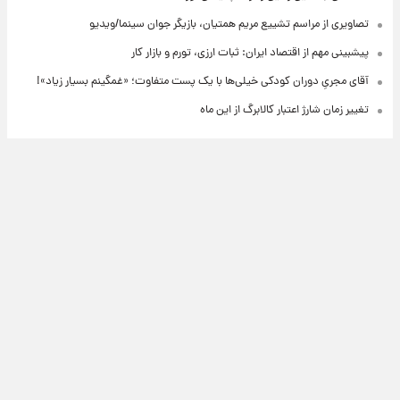
تصاویری از مراسم تشییع مریم همتیان، بازیگر جوان سینما/ویدیو
پیشبینی مهم از اقتصاد ایران: ثبات ارزی، تورم و بازار کار
آقای مجریِ دوران کودکی خیلی‌ها با یک پست متفاوت؛ «غمگینم بسیار زیاد»!
تغییر زمان شارژ اعتبار کالابرگ از این ماه