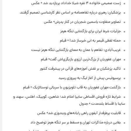
ژست صمیمی خانواده ۴ نفره شیلا خداداد پربازدید شد + عکس
پزشکیان: رهبری درباره تفاهمنامه بر اساس نظر کارشناسی تصمیم گرفتند
تصاویر متفاوت یاسمین شجریان در کنار پدرش+ عکس
جزئیات شرط ایران برای بازگشایی تنگه هرمز
حمله لفظی قیصر به ابی خبرساز شد! + فیلم
غریب‌آبادی: تفاهم با عمان به معنای بازگشایی تنگه هرمز نیست
مهران غفوریان از بزرگ‌ترین آرزوی بازیگری‌اش گفت+ فیلم
تاکید پزشکیان بر نقش آموزه‌های قرآنی در پیشرفت کشور
پرسپولیس پیش از آغاز لیگ به پیروزی رسید
بازگشت مهران غفوریان به قاب تلویزیون با سریالی نوستالژیک + فیلم
شرایط تازه فروش اقساطی سایپا اعلام شد؛ شاهین، کوییک، اطلس، سهند و
ساینا با اقساط بلندمدت + جدول
قابلیت پرطرفدار آیفون راهی رایانه‌های ویندوزی شد+ عکس
بقایی درباره مذاکرات تهران و مسقط بر سر تنگه هرمز توضیح داد