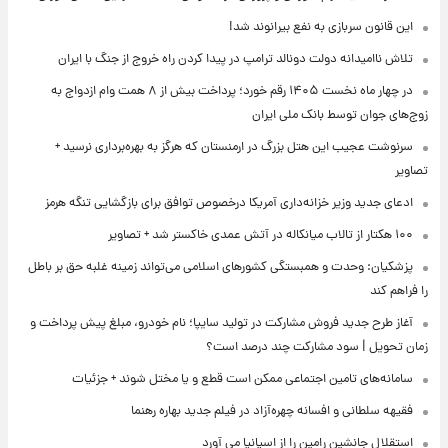
این قانون سربازی به نفع بیرانوند شد!
تلاش ناامیدانه‌ دولت دونالد ترامپ در پیدا کردن راه خروج از جنگ با ایران
در چهار ماه نخست ۱۴۰۵ رقم خورد؛ پرداخت بیش از ۸ همت وام ازدواج به
زوج‌های جوان توسط بانک ملی ایران
سرنوشت عجیب این هتل بزرگ در ارمنستان که هرگز به بهره‌برداری نرسید +
تصاویر
ادعای جدید وزیر خزانه‌داری آمریکا درخصوص توافق برای بازگشایی تنگه هرمز
۱۰۰ هکتار از تالاب میانکاله در آتش عمدی خاکستر شد + تصاویر
پزشکیان: وحدت و همبستگی کشورهای اسلامی می‌تواند زمینه غلبه حق بر باطل
را فراهم کند
آغاز طرح جدید فروش مشارکت در تولید سایپا؛ نام خودرو، مبلغ پیش پرداخت و
زمان تحویل | سود مشارکت چند درصد است؟
سامانه‌های تامین اجتماعی ممکن است قطع و یا مختل شوند + جزئیات
فقیهه سلطانی و افسانه چهره‌آزاد در فیلم جدید بهاره رهنما
استقلال جانشین رامین را از اسپانیا می آورد