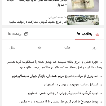
ارزش سهام عدالت برای امروز چهارشنبه ۱۴ مرداد
+ جدول
۲۰ ساعت پیش
آغاز طرح جدید فروش مشارکت در تولید سایپا؛
نام خودرو، مبلغ پیش پرداخت و زمان تحویل |
سود مشارکت چند درصد است؟
پربازدید ها
پربحث ها
۲۱ ساعت پیش
زمان پخش «مرد سه هزار چهره» مشخص شد
روز
هفته
ماه
سال
چهره خشن و انرژی زنانه سپیده خداوردی همه را میخکوب کرد؛ همسر
۲۱ ساعت پیش
کار استقلال و رامین رضاییان رسما تمام شد +
رضا عطاران در اجل معلق به تیم بانوان جنگجو پیوست!/ویدیو
عکس / خداحافظی صمیمانه آبی ها با رامین!
تصاویری از مراسم تشییع مریم همتیان، بازیگر جوان سینما/ویدیو
۲۲ ساعت پیش
استایل جالب سوپرمدل روس در اصفهان
آتش اختلاف در اینستاگرام؛ تمجید از حردانی به
تیپ گل‌گلی خانم بازیگر جوان در جشن نفس | تصاویر
مذاق رضاییان خوش نیامد+عکس
پوریا پورسرخ با این گریم جذابیتش را از دست داد + عکس
۲۲ ساعت پیش