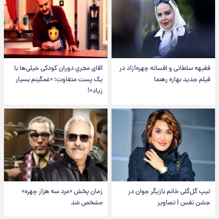
فقیهه سلطانی و افسانه چهره‌آزاد در
آقای مجریِ دوران کودکی خیلی‌ها با
فیلم جدید بهاره رهنما
یک پست متفاوت؛ «غمگینم بسیار
زیاد»!
تیپ گل‌گلی خانم بازیگر جوان در
زمان پخش «مرد سه هزار چهره»
جشن نفس | تصاویر
مشخص شد