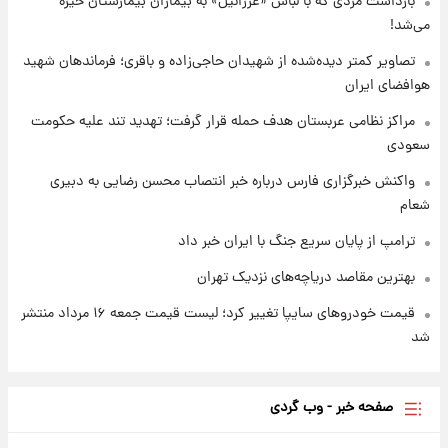
بازداشت مردی که با لباس «عزرائیل» به بیماران بیمارستان خیره
می‌شد!
۱ روز پیش
شارژ جدید کالابرگ برای سه دهک؛ جزئیات اعلام
تصاویر کمتر دیده‌شده از شهیدان حاجی‌زاده و باقری؛ فرماندهان شهید
شد
هوافضای ایران
مراکز نظامی عربستان هدف حمله قرار گرفت؛ تهدید تند علیه حکومت
سعودی
واکنش خبرگزاری فارس درباره خبر انتصاب محسن رضایی به دبیری
شعام
ترامپ از پایان سریع جنگ با ایران خبر داد
بهترین مقاصد دریاچه‌های نزدیک تهران
قیمت خودروهای سایپا تغییر کرد؛ لیست قیمت جمعه ۱۶ مرداد منتشر
شد
صفحه خبر - وب گردی