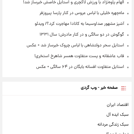
الهام پاوه‌نژاد با ورزش لاکچری و استایل خاصش خبرساز شد!
۲۲ ساعت پیش
ادعای جنجالی درباره اینفانتینو؛ اتهام پرداخت
ماه‌چهره خلیلی با لباس عروس در کنار پارسا پیروزفر
پول به معشوقه با درآمد یوفا
آشپز مشهور صداوسیما به کانادا مهاجرت کرد؟/ ویدئو
گوگوش در دو سالگی و در کنار مادرش؛ سال ۱۳۳۱
استایل سحر دولتشاهی با لباس چروک خبرساز شد + عکس
قاب عاشقانه و پست متفاوت همسر شاهرخ استخری!
استایل متفاوت افسانه بایگان در ۶۴ سالگی + عکس
صفحه خبر - وب گردی
اقتصاد ایران
سبک ایده آل
سبک زندگی مردانه