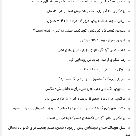
ونس: جنگ با ایران هنوز تمام نشده است؛ در میانه بازی هستیم
پزشکیان: تا آخر پای تصمیمات رهبر انقلاب ایستاده‌ایم
ارزش سهام عدالت برای امروز ۱۷ مرداد ۱۴۰۵ + جدول
بهترین تعمیرگاه گیربکس اتوماتیک جیلی در تهران کدام است؟
آخرین خبر از پرونده کلثوم اکبری
علت اصلی آلودگی هوای تهران در روزهای اخیر
رضا شکاری از تیم جدیدش رونمایی کرد
لیونل مسی عزادار شد! + جزئیات
ماجرای پیامک "مشمول سهمیه جنگ هستید"
استوری انگیزشی نفیسه روشن برای مخاطبانش+ عکس
عراقچی به ادعای سهم ۱۱ درصدی ایران از خزر پاسخ داد
کشف شهرهای گمشده مصر باستان در اعماق دریا و زیر شن‌های صحرا + تصاویر
پزشکیان: هنر، آوردن نگاه‌های مشترک به میدان است
قتل هولناک مداح سرشناس پس از ربوده شدن؛ فیلم جنایت برای خانواده ارسال
شد