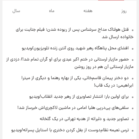
۱۹ ساعت پیش
لحظه برخورد رعد و برق به ساختمان مرکز تجارت
روز
هفته
ماه
سال
جهانی در آمریکا + فیلم
قتل هولناک مداح سرشناس پس از ربوده شدن؛ فیلم جنایت برای
۱۹ ساعت پیش
برای اولین بار؛ انتشار تصاویری از رهبر جدید
خانواده ارسال شد
انقلاب/ویدیو
افشای محل پناهگاه‌ رهبر شهید روی آنتن زنده تلویزیون/ویدیو
۱۹ ساعت پیش
حضور مازیار لرستانی در ختم اکبر عبدی برای او گران تمام شد!/ دزدی از
تصاویر عمامه بستن به شیوه خاتمی/ویدیو
مازیار لرستانی آن هم در روز روشن
دو دختر پیمان قاسم‌خانی، یکی از بهاره رهنما و دیگری از میترا
ابراهیمی؛ در یک قاب!
۲۱ ساعت پیش
افشای محل پناهگاه‌ رهبر شهید روی آنتن زنده
برای اولین بار؛ انتشار تصاویری از رهبر جدید انقلاب/ویدیو
تلویزیون/ویدیو
سلفی‌های پی‌درپی هلیا امامی در ماشین لاکچری‌اش خبرساز شد!
۲۲ ساعت پیش
تصاویر جدید و دلبرانه از هدیه تهرانی در یک گلخانه
ثریا اسفندیاری بعد از طلاق و در دیدار با گروه
بیتلز
ترس نعیمه نظام‌دوست از بغل کردن دختری با استایل پسرانه/ویدیو