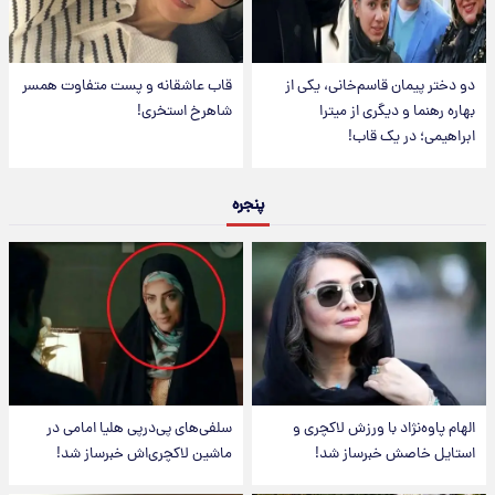
دو دختر پیمان قاسم‌خانی، یکی از
قاب عاشقانه و پست متفاوت همسر
بهاره رهنما و دیگری از میترا
شاهرخ استخری!
ابراهیمی؛ در یک قاب!
پنجره
الهام پاوه‌نژاد با ورزش لاکچری و
سلفی‌های پی‌درپی هلیا امامی در
استایل خاصش خبرساز شد!
ماشین لاکچری‌اش خبرساز شد!