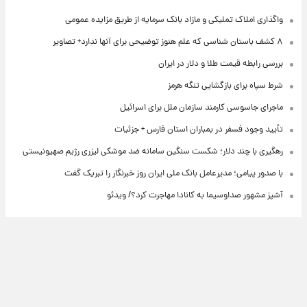
واگذاری املاک تملیکی و مازاد بانک سرمایه از طریق مزایده عمومی
۸ کشف باستان شناسی که علم هنوز توضیحی برای آنها ندارد+ تصاویر
بررسی رابطه قیمت طلا و دلار در ایران
شرط سپاه برای بازگشایی تنگه هرمز
ماجرای جاسوسی کارمند سازمان ملل برای اسرائیل
تأیید وجود فسفر در بمباران استان فارس + جزئیات
رهگیری با چند دلار؛ شکست سنگین سامانه ضد موشکی لیزری رژیم صهیونیستی
با صدور پیامی؛ مدیرعامل بانک ملی ایران روز خبرنگار را تبریک گفت
آشپز مشهور صداوسیما به کانادا مهاجرت کرد؟/ ویدئو