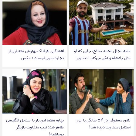
خانه مجلل محمد صلاح، جایی که او
افشاگری هولناک بهنوش بختیاری از
مثل پادشاه زندگی می‌کند | تصاویر
تجارت موی اجساد + عکس
لادن مستوفی در ۵۴ سالگی با این
بهاره رهنما این بار با استایل انگلیسی
استایل متفاوت دیده شد!
ظاهر شد؛ تیپ متفاوت بازیگر
پرحاشیه!