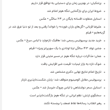
پزشکیان: در بهترین زمان برای دستیابی به توافق قرار داریم
شروط ایران برای بازگشایی تنگه هرمز اعلام شد
استایل متفاوت افسانه بایگان در ۶۴ سالگی + عکس
علیرضا قربانی «گل‌های باران خورده» را خواند/ رفتی و بعد از تو دنیا غرق شد در
گریه‌هایم + فیلم
خرید جدید پرسپولیس رسمی شد؛ هافبک تازه‌وارد با لباس سرخ + عکس
جشن تولد ۴۳ سالگی لیلا اوتادی با یک سورپرایز ویژه + فیلم
عمان: مذاکرات درباره تنگه هرمز در مسیر مثبتی قرار دارد
شوک تازه به بازار لبنیات؛ قیمت شیر افزایش یافت
تاریخ اعلام نتایج نهایی دکتری مشخص شد
پرسپولیس مقابل آلومینیوم متوقف شد؛ پایان شکست‌ناپذیری تارتار
استایل سحر دولتشاهی با لباس چروک خبرساز شد + عکس
سخنگوی ارتش: نظم ایرانی در تنگه هرمز بازگشت‌ناپذیر است
رهبر انقلاب: رسانه‌ها نقاط ضعف را برجسته نکنند