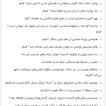
روایت جالب نیک آفرین سماواتی از هم بازی شدن با امین تارخ + فیلم
یک روایت جالب از زبان بدن و انواع لبخند + فیلم
بهره گیری از معماری ایرانی در طرح های ایتالیایی برا مقابله با گرما
پادشاه کوه ها در منظومه شمسی / اورست در برابر این هیولا یک شوخی است +
فیلم
هنرنمایی روزبه حصاری آن هم بدون بدلکار + فیلم
آوای موسیقی اوشین در تهران توسط سفیر ژاپن نواخته شد + فیلم
دادستان تهران از توقیف گسترده اموال شرکت‌های تراستی خبر داد
تغییر در شرایط بازنشستگی؛ شرط جدید اعلام شد
شاهکار طبیعت در دل سنگ؛ تومسونیت چگونه نقش‌های خیره‌کننده خلق
می‌کند؟+فیلم
توصیف جالب هادی حجازی‌فر درباره ی "سایه" بازیگر سریال کلاغ خبرساز شد+فیلم
ایران تعرفه ۷ درصدی تردد از تنگه هرمز را ابلاغ کرد
پیش‌بینی بارش‌های گسترده با ورود ال‌نینو؛ کدام روزها پربارش‌تر خواهند بود؟
ترکیه از مذاکرات ایران و آمریکا گفت؛ تأکید فیدان بر ضرورت مهار اسرائیل