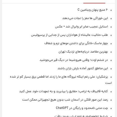
۶ منبع پنهان ویتامین C
این خوراکی ها مغز را نجات می‌دهند
استایل عجیب صابر ابر وایرال شد + عکس
طلب حلالیت عالیشاه از هواداران پس از جدایی از پرسپولیس
چهار ماسک خانگی برای داشتن موهای نرم و شفاف
بهترین مقاصد دریاچه‌های نزدیک تهران
در ششم اوت؛ وقتی هیروشیما در دیگ قیر می‌جوشید
این مناطق کشور آماده بارش باران باشند
پزشکیان: علی رغم اینکه نیروگاه های ما را زدند اما قطعی برق بسیار کم تر شده
است
کنایه قالیباف به ترامپ: حقایق را بپذیرید و به تعهدات خود عمل کنید
رصد این صور فلکی در آسمان شب بدون هیچ تجهیزاتی ممکن است
چت متنی نامحدود و رایگان در ChatGPT
شرایط تفاهم‌نامه به نفع ایران بهبود یافت