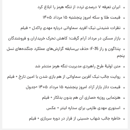
۱ روز پیش
ایران تعرفه ۷ درصدی تردد از تنگه هرمز را ابلاغ کرد
فال روزانه واقعی پنجشنبه ۱۵ مرداد ۱۴۰۵
قیمت طلا و سکه امروز پنجشنبه ۱۵ مرداد ۱۴۰۵
نظرات شنیدنی نیک آفرید سماواتی درباره مهدی پاکدل + فیلم
۱ روز پیش
بازار مسکن در مرداد آرام گرفت؛ کاهش تحرک خریداران و فروشندگان
ارزش سهام عدالت برای امروز چهارشنبه ۱۴ مرداد
+ جدول
پنتاگون و راز F-35؛ حذف بی‌سابقه گزارش‌های عملکرد جنگنده‌های نسل
پنجم
۱ روز پیش
آغاز طرح جدید فروش مشارکت در تولید سایپا؛
متن اولیۀ طرح راهبردی مدیریت تنگه هرمز منتشر شد
نام خودرو، مبلغ پیش پرداخت و زمان تحویل |
روایت جالب نیک آفرین سماواتی از هم بازی شدن با امین تارخ + فیلم
سود مشارکت چند درصد است؟
قیمت دلار بازار آزاد امروز پنجشنبه ۱۵ مرداد ۱۴۰۵ +جدول
هنرنمایی روزبه حصاری آن هم بدون بدلکار + فیلم
استوری مهدی طارمی برای ستاره اینتر + عکس
خاطره جالب شهاب حسینی از فرار در دوره سربازی + فیلم