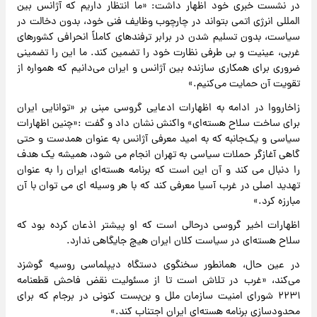
در نشست خبری خود اظهار داشت: «ما انتظار داریم که آژانس بین
المللی انرژی اتمی بتواند در چارچوب وظایف فنی خود، بدون دخالت در
سیاست، بدون تسلیم شدن در برابر ترفندهای کاملاً انحرافی کشورهای
غربی، عینیت و بی طرفی نظارت خود را تضمین کند. ما این را تضمینی
ضروری برای همکاری سازنده بین آژانس و ایران می‌دانیم که همواره از
تقویت آن حمایت می‌کنیم.»
زاخارووا در ادامه به اظهارات ادعایی گروسی مبنی بر «توانایی ایران
برای ساخت سلاح هسته‌ای» واکنش نشان داد و گفت :«چنین اظهارات
سیاسی و یک‌جانبه که به امید معرفی آژانس به عنوان همدست و حتی
گاهی آغازگر حملات سیاسی به تهران انجام می شود، همیشه یک هدف
را دنبال می کند و آن این است که برنامه هسته‌ای ایران را به عنوان
تهدید اصلی در غرب آسیا معرفی کند که با هر وسیله ای می توان با آن
مبارزه کرد.»
اظهارات اخیر گروسی درحالی است که او پیشتر اذعان کرده بود که
سلاح هسته‌ای در سیاست کلان ایران هیچ جایگاهی ندارد.
در عین حال، همانطور سخنگوی دستگاه دیپلماسی روسیه گوشزد
می‌کند، «غرب در تلاش است تا از مسئولیت نقض فاحش قطعنامه
۲۲۳۱ شورای امنیت سازمان ملل و بن‌بست کنونی در برجام که برای
محدودسازی برنامه هسته‌ای ایران اجتناب کند.»