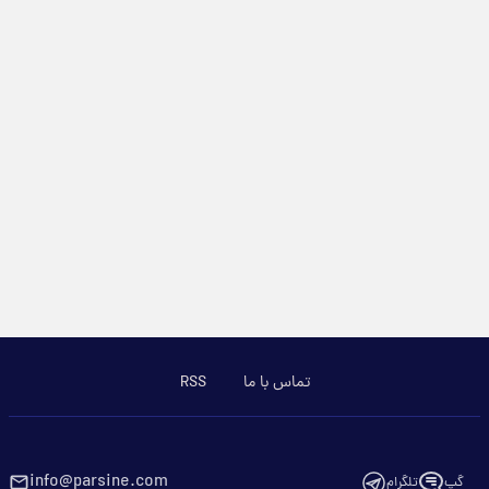
تماس با ما
RSS
info@parsine.com
گپ
تلگرام