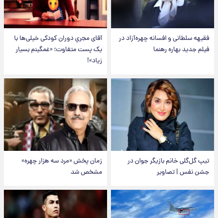
فقیهه سلطانی و افسانه چهره‌آزاد در
آقای مجریِ دوران کودکی خیلی‌ها با
فیلم جدید بهاره رهنما
یک پست متفاوت؛ «غمگینم بسیار
زیاد»!
تیپ گل‌گلی خانم بازیگر جوان در
زمان پخش «مرد سه هزار چهره»
جشن نفس | تصاویر
مشخص شد