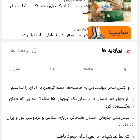
۲۲ ساعت پیش
شارژ جدید کالابرگ برای سه دهک؛ جزئیات اعلام
شد
۱ روز پیش
شرایط تازه فروش اقساطی سایپا اعلام شد؛
شاهین، کوییک، اطلس، سهند و ساینا با اقساط
بلندمدت + جدول
پربازدید ها
پربحث ها
۱ روز پیش
سیگنال‌های جدید برای بازار طلا؛ پیش‌بینی
روز
هفته
ماه
سال
قیمت سکه و طلا فردا
واکنش سحر دولتشاهی به حاشیه‌ها: قصد توهین به اذان را نداشتم
۱ روز پیش
فال حافظ پنجشنبه ۱۵ مرداد ماه ۱۴۰۵
راز طول عمر انسان در دستان یک نوجوان ۱۵ ساله؟ ادعایی که جهان
را شگفت‌زده کرد
۱ روز پیش
پیش‌بینی جنجالی احسان علیخانی درباره میثاقی و فردوسی پور وایرال
فال قهوه روزانه پنجشنبه ۱۵ مرداد ماه ۱۴۰۵
شد+فیلم
شرایط تفاهم‌نامه به نفع ایران بهبود یافت