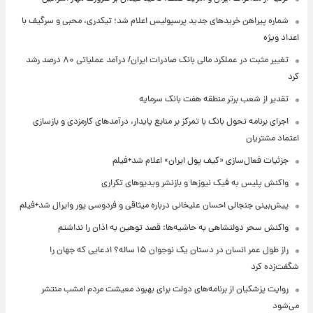
شماره پیراهن خریدهای جدید پرسپولیس اعلام شد؛ تیکدری، محبی و سرگیف با
اعداد ویژه
تغییر مثبت در عملکرد مالی بانک صادرات ایران/ درآمد عملیاتی ۸۰ درصد رشد
کرد
تقدیر از شعب برتر منطقه هفت بانک سرمایه
اجرای برنامه تحول بانک با تمرکز بر منابع پایدار، درآمدهای کارمزدی و بازسازی
اعتماد مشتریان
جزئیات فعال‌سازی «کیف پول ایران» اعلام شد+فیلم
واکنش پلیس به فیک نیوزها و بازنشر ویدیوهای تکراری
پیش‌بینی جنجالی احسان علیخانی درباره میثاقی و فردوسی پور وایرال شد+فیلم
واکنش سحر دولتشاهی به حاشیه‌ها: قصد توهین به اذان را نداشتم
راز طول عمر انسان در دستان یک نوجوان ۱۵ ساله؟ ادعایی که جهان را
شگفت‌زده کرد
روایت پزشکیان از برنامه‌های دولت برای بهبود معیشت مردم امشب منتشر
می‌شود