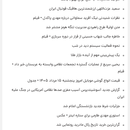
سعید عزت‌اللهی ارزشمندترین هافبک فوتبال ایران
نظرات شنیدنی نیک آفرید سماواتی درباره مهدی پاکدل + فیلم
متن اولیۀ طرح راهبردی مدیریت تنگه هرمز منتشر شد
خاطره جالب شهاب حسینی از فرار در دوره سربازی + فیلم
نحوه فعالیت سیستم دید در شب
یک پیش‌بینی مهم از آینده بازار طلا
یحیی سریع از عملیات گسترده تجمعات نظامی وابسته به عربستان خبر داد +
فیلم
قیمت انواع گوشی موبایل امروز پنجشنبه ۱۵ مرداد ۱۴۰۵ + جدول
گزارش جدید آسوشیتدپرس آسیب مغزی صدها نظامی آمریکایی در جنگ علیه
ایران
جزئیات شرط جدید بازنشستگی اعلام شد
استوری مهدی طارمی برای ستاره اینتر + عکس
گران‌ترین خرید تاریخ رئال مادرید رونمایی شد