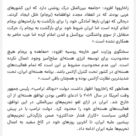
زاخارووا افزود: «جامعه بین‌الملل درک روشنی دارد که این کشورهای
غربی بودند که در انعقاد مجدد توافقنامه (برجام) خلل ایجاد کردند،
درحالی که تهران بارها آمادگی خود را برای بازگشت به پارامترهای برجام
اعلام کرده است اما ایران شروط خود برای بازگشت به برجام را، حرکت
متقابل از سوی واشنگتن، بروکسل و لندن اعلام کرده اما غرب حاضر به
همکاری نشده است.»
سخنگوی وزارت امور خارجه روسیه افزود: «معاهده و برجام هیچ
محدودیت برای توسعه انرژی هسته‌ای صلح‌آمیز وجود اعمال نکرده
است. این عدم محدودیت مشروط بر این است که تمام فعالیت‌های
هسته‌ای در کشور تحت کنترل آژانس باشد. برنامه هسته‌ای ایران، تحت
شدیدترین نظارت آژانس بوده و همچنان باقی است.»
همانطور که زاخارووا اظهار داشت، دولت «دونالد ترامپ»، رئیس جمهور
وقت آمریکا در سال ۲۰۱۸ با ادعای ناقص بودن توافق هسته‌ای از آن
خارج شد. ایران در ازای لغو تحریم‌های بین‌المللی در این توافق،
فعالیت‌های هسته‌ای خود را محدود کرد. دولت ترامپ با در پیش
گرفتن سیاست «کارزار فشار حداکثری» ضمن بازگردانی تحریم‌های
پیشین علیه ایران، تا آخرین روزهای خود در کاخ سفید به اعمال
تحریم‌ها علیه ایران ادامه داد.