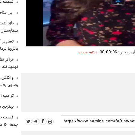
قیمت دلار د
Video
این مناط
بازداشت 
بیمارستان 
تصاویر ک
باقری؛ فرم
دیو: 00:00:06
دانلود ویدیو
مراکز نظ
تهدید تند
واکنش خ
رضایی به د
ترامپ از
بهترین م
قیمت خو
جمعه ۱۶ مرداد منتشر شد