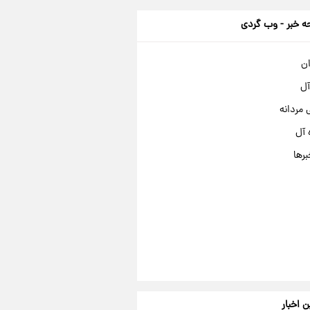
 خبر - وب گردی
ان
آل
مردانه
 آل
برها
ن اخبار