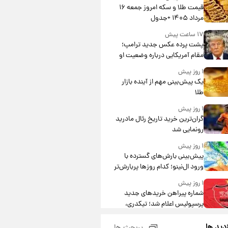
قیمت طلا و سکه امروز جمعه ۱۶
مرداد ۱۴۰۵ +جدول
۱۷ ساعت پیش
پشت پرده عکس جدید ترامپ؛
مقام آمریکایی درباره وضعیت او
چه گفت؟
۱ روز پیش
یک پیش‌بینی مهم از آینده بازار
طلا
۱ روز پیش
گران‌ترین خرید تاریخ رئال مادرید
رونمایی شد
۱ روز پیش
پیش‌بینی بارش‌های گسترده با
ورود ال‌نینو؛ کدام روزها پربارش‌تر
خواهند بود؟
۱ روز پیش
شماره پیراهن خریدهای جدید
پرسپولیس اعلام شد؛ تیکدری،
محبی و سرگیف با اعداد ویژه
۱ روز پیش
زدید ها