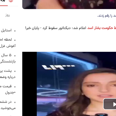
روز
را رقم زدند.
 حکومت بشار اسد
اعلام شد: دیکتاتور سقوط کرد - پایان خبر!
استایل 
لحظه احس
آغوش غزل 
۵ سال 
بازنشستگی
پشت پرد
درباره وض
+جدول
در ششم 
می‌جوشید
Play