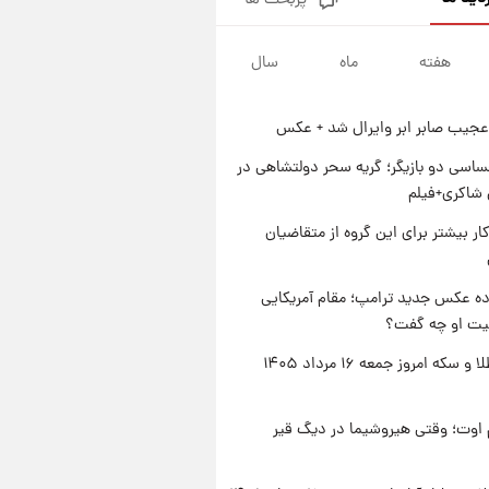
پربحث ها
جزئیات فعال‌سازی «کیف پول
ایران» اعلام شد+فیلم
هفته
ماه
سال
۱ روز پیش
تغییر تند قیمت محصولات
ایران‌خودرو و سایپا امروز پنجشنبه
عجیب صابر ابر وایرال شد + عکس
۱۵ مرداد ۱۴۰۵ +جدول
۱ روز پیش
قیمت طلا و سکه امروز پنجشنبه
اسی دو بازیگر؛ گریه سحر دولتشاهی در
۱۵ مرداد ۱۴۰۵
شاکری+فیلم
۱ روز پیش
کار بیشتر برای این گروه از متقاضیان
شارژ جدید کالابرگ برای سه
دهک؛ جزئیات اعلام شد
ه عکس جدید ترامپ؛ مقام آمریکایی
عیت او چه گفت؟
قیمت طلا و سکه امروز جمعه ۱۶ مرداد ۱۴۰۵
اوت؛ وقتی هیروشیما در دیگ قیر