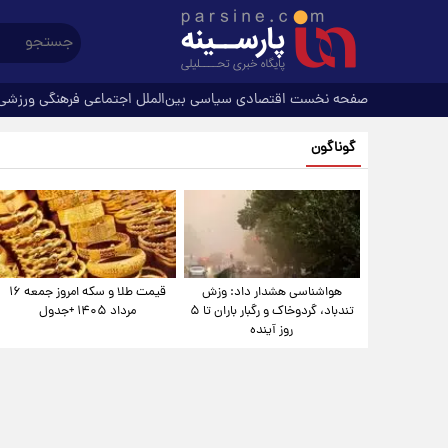
صفحه نخست
اقتصادی
سیاسی
بین‌الملل
اجتماعی
فرهنگی
ورزشی
گوناگون
هواشناسی هشدار داد: وزش
قیمت طلا و سکه امروز جمعه ۱۶
تندباد، گردوخاک و رگبار باران تا ۵
مرداد ۱۴۰۵ +جدول
روز آینده