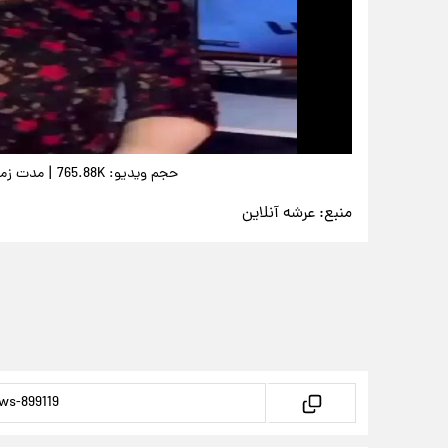
|
حجم ویدیو: 765.88K
مدت زمان وی
منبع:
عرشه آنلاین