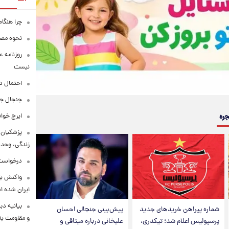
چرا هنگام
نحوه مصرف
روزنامه ع
نیست
احتمال د
جنجال جد
ایرج خوا
جره
پزشکیان:
زندگی، وحد
درخواست 
واکنش بق
ایران شده 
بیانیه د
شماره پیراهن خریدهای جدید
پیش‌بینی جنجالی احسان
و مقاومت به 
پرسپولیس اعلام شد؛ تیکدری،
علیخانی درباره میثاقی و