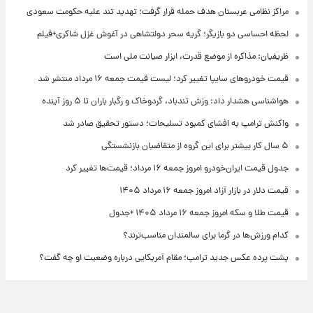
مراکز نظامی عربستان هدف حمله قرار گرفت؛ تهدید تند علیه حکومت سعودی
لحظه احساسی دو بازیگر؛ گریه سحر دولتشاهی در آغوش غزل شاکری+فیلم
ظریفیان: مذاکره از موضع قدرت، ابزار صیانت ملی است
قیمت خودروهای سایپا تغییر کرد؛ لیست قیمت جمعه ۱۶ مرداد منتشر شد
هواشناسی هشدار داد: وزش تندباد، گردوخاک و رگبار باران تا ۵ روز آینده
واکنش ترامپ به افشای کمبود تسلیحات؛ دستور تحقیق صادر شد
۵ سال کار بیشتر برای این گروه از متقاضیان بازنشستگی
جدول قیمت ایران‌خودرو امروز جمعه ۱۶ مرداد؛ قیمت‌ها تغییر کرد
قیمت دلار در بازار آزاد امروز جمعه ۱۶ مرداد ۱۴۰۵
قیمت طلا و سکه امروز جمعه ۱۶ مرداد ۱۴۰۵ +جدول
کدام ورزش‌ها در گرما برای سالمندان مناسب‌ترند؟
پشت پرده عکس جدید ترامپ؛ مقام آمریکایی درباره وضعیت او چه گفت؟