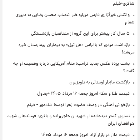
پیش‌بینی بارش‌های گسترده با ورود ال‌نینو؛ کدام
شاکری+فیلم
روزها پربارش‌تر خواهند بود؟
واکنش خبرگزاری فارس درباره خبر انتصاب محسن رضایی به دبیری
شعام
۱ روز پیش
شماره پیراهن خریدهای جدید پرسپولیس اعلام
۵ سال کار بیشتر برای این گروه از متقاضیان بازنشستگی
شد؛ تیکدری، محبی و سرگیف با اعداد ویژه
بازداشت مردی که با لباس «عزرائیل» به بیماران بیمارستان خیره
می‌شد!
۱ روز پیش
جزئیات فعال‌سازی «کیف پول ایران» اعلام
پشت پرده عکس جدید ترامپ؛ مقام آمریکایی درباره وضعیت او چه
شد+فیلم
گفت؟
بازگشت مازیار لرستانی به تلویزیون
۱ روز پیش
تغییر تند قیمت محصولات ایران‌خودرو و سایپا
قیمت طلا و سکه امروز جمعه ۱۶ مرداد ۱۴۰۵ +جدول
امروز پنجشنبه ۱۵ مرداد ۱۴۰۵ +جدول
بازخوانی آهنگی در وصف حضرت زهرا توسط شادمهر + فیلم
۱ روز پیش
تصاویر کمتر دیده‌شده از شهیدان حاجی‌زاده و باقری؛ فرماندهان شهید
قیمت طلا و سکه امروز پنجشنبه ۱۵ مرداد ۱۴۰۵
هوافضای ایران
قیمت دلار در بازار آزاد امروز جمعه ۱۶ مرداد ۱۴۰۵