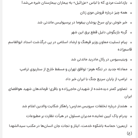
بازداشت مردی که با لباس «عزرائیل» به بیماران بیمارستان خیره می‌شد!
همه چیز درباره فروش موی زنان
خبر خوش برای سرخ پوشان بیفوما در پرسپولیس ماندنی شد
گربه بازیگوش دلیل قطع برق این شهر
پیام تسلیت معاون وزیر فرهنگ و ارشاد اسلامی در پی درگذشت استاد ابوالقاسم
قاسم‌زاده
وینیسیوس در رئال مادرید ماندنی شد
معادله جدید در تنگه هرمز؛ توافق تهران و مسقط خارج از سناریوی ترامپ
ترامپ از پایان سریع جنگ با ایران خبر داد
تصاویر کمتر دیده‌شده از شهیدان حاجی‌زاده و باقری؛ فرماندهان شهید هوافضای
ایران
هشدار درباره تخلفات سرویس مدارس؛ راهکار شکایت والدین اعلام شد
پدرام پاک آیین نماینده مدیران مسئول در هیأت نظارت بر مطبوعات
اربعین؛ حماسه باشکوه خدمت، ایثار و نجات جان انسان‌ها در مکتب سیدالشهدا
(ع)