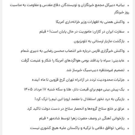
بیانیه دبیرکل مجمع خبرنگاران و نویسندگان دفاع مقدس و مقاومت به مناسبت
روز خبرنگار
واکنش همتی به اظهارات وزیر خزانه‌داری آمریکا
سفارت ایران در کازان: ماموریت در حال پایان است! + فیلم
بازگشت مازیار لرستانی به تلویزیون
واکنش خبرگزاری فارس درباره خبر انتصاب محسن رضایی به دبیری شعام
عابدینی: سپاه با پدافند بومی هواگردهای آمریکا را شکار و غنیمت گرفت
تصمیم غیرمنتظره دیپ‌سیک خبرساز شد
جزئیات محدودیت تردد در آزادراه تهران کرج قزوین تا ماه آینده
یک پیش ‌بینی مهم برای قیمت دلار، طلا و سکه شنبه ۱۷ مرداد ۱۴۰۵
بازیکن به درد نخور استقلال با مقصد اروپا این تیم را ترک کرد!
عراق بر خلع سلاح گروه‌ها و انحصار سلاح در دست دولت تاکید کرد
بازخوانی آهنگی در وصف حضرت زهرا توسط شادمهر + فیلم
ریاض: توافق دفاعی با ترکیه و پاکستان علیه هیچ کشوری نیست