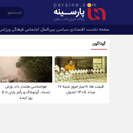
صفحه نخست
اقتصادی
سیاسی
بین‌الملل
اجتماعی
فرهنگی
ورزشی
گوناگون
قیمت طلا ۱۸عیار امروز شنبه ۱۷
هواشناسی هشدار داد: وزش
مرداد ۱۴۰۵ +جدول
تندباد، گردوخاک و رگبار باران تا ۵
روز آینده