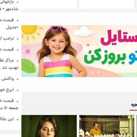
بازخوان
شادمهر + ف
+جدول
ترامپ از
قیمت دلار د
مراکز نظ
تهدید تند
واکنش هم
ایرج خو
قیمت خو
جره
جمعه ۱۶ مرداد منتشر شد
این علائ