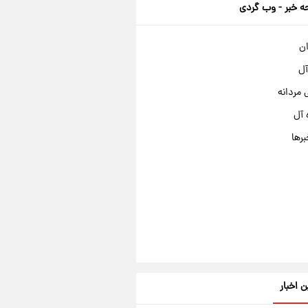
 خبر - وب گردی
ان
آل
مردانه
 آل
برها
ن اخبار