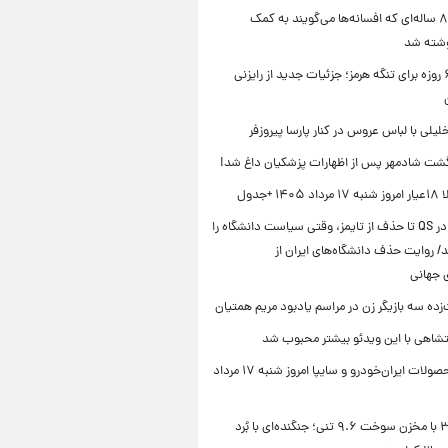
کتاب ۸۰۰ ساله‌ای که افسانه‌ها می‌گویند به کمک
شته شد
توافق ۶۰ روزه برای تنگه هرمز؛ جزئیات جدید از رایزنی
خلیلی با لباس عروس در کنار پارسا پیروزفر
شت شادمهر پس از اظهارات پزشکیان داغ شد!
۱ +جدول
از سقوط در QS تا حذف از تایمز، وقتی سیاست دانشگاه را
د/ روایت حذف دانشگاه‌های ایران از
ی جهانی
زده سه بازیگر زن در مراسم یادبود مریم همتیان
شاهی با این ویدئو بیشتر محبوب شد
قیمت محصولات ایران‌خودرو و سایپا امروز شنبه ۱۷ مرداد
سوخو-۳۰ با مخزن سوخت ۹.۶ تنی؛ جنگنده‌ای با بُرد