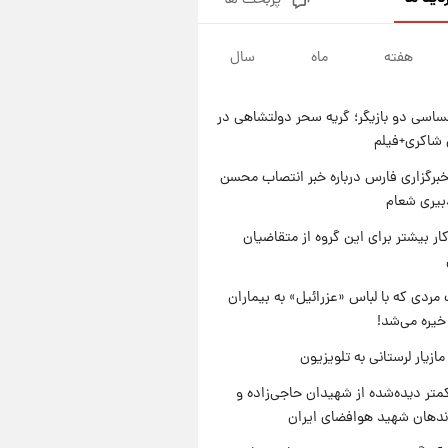
پربحث ها
پیش‌بینی بارش‌های گسترده با
ورود ال‌نینو؛ کدام روزها پربارش‌تر
خواهند بود؟
هفته
ماه
سال
۱ روز پیش
شماره پیراهن خریدهای جدید
پرسپولیس اعلام شد؛ تیکدری،
اسی دو بازیگر؛ گریه سحر دولتشاهی در
محبی و سرگیف با اعداد ویژه
۱ روز پیش
شاکری+فیلم
جزئیات فعال‌سازی «کیف پول
ایران» اعلام شد+فیلم
برگزاری فارس درباره خبر انتصاب محسن
بیری شعام
۱ روز پیش
تغییر تند قیمت محصولات
کار بیشتر برای این گروه از متقاضیان
ایران‌خودرو و سایپا امروز پنجشنبه
۱۵ مرداد ۱۴۰۵ +جدول
مردی که با لباس «عزرائیل» به بیماران
خیره می‌شد!
ازیار لرستانی به تلویزیون
متر دیده‌شده از شهیدان حاجی‌زاده و
اندهان شهید هوافضای ایران