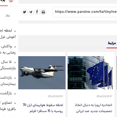
روز
لحظه احس
آغوش غزل 
 مرتبط
واکنش خ
رضایی به د
۵ سال 
بازنشستگی
بازداشت 
بیمارستان 
بازگشت م
۱۴۰۲/۱۲/۲۲
۱۴۰۲/۱۲/۲۳
تصاویر ک
اتحادیه اروپا به دنبال اتخاذ
لحظه سقوط هواپیمای ایل-76
باقری؛ فرم
تصمیمات جدید ضد ایرانی
روسیه با 15 مسافر+ فیلم