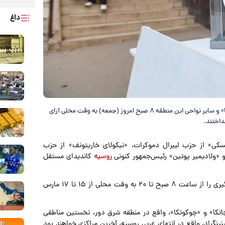
داغ
رای دهندگان روسی در شرق دور روسیه شامل «کامچاتکا»، «چوکوتکا» و سایر نواحی این منطقه ۸ صبح امروز (جمعه) به وقت محلی آرای
اتسکی» از حزب لیبرال دموکرات، «نیکولای خاریتونف» از حزب
 «ولادیمیر پوتین» رئیس‌جمهور کنونی
روسیه
کاندیدای مستقل
به نقل از خبرگزاری شینهوا، روسیه بیش از ۹۰ هزار حوزه رای‌گیری را از ساعت ۸ صبح تا ۲۰ به وقت محلی از ۱۵ تا ۱۷ مارس
اتکا» و «چوکوتکا»، واقع در منطقه شرق دور، نخستین مناطقی
نینگراد، واقع در انتهای غربی روسیه، آخرین مراکزی خواهند بود