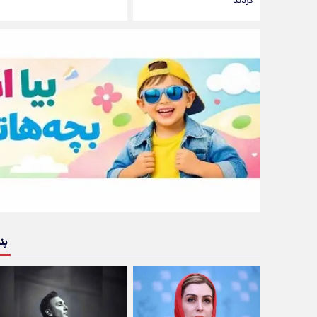
کردند
پن