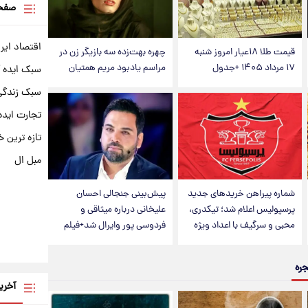
صفحه
اقتصاد ایر
قیمت طلا ۱۸عیار امروز شنبه
چهره بهت‌زده سه بازیگر زن در
۱۷ مرداد ۱۴۰۵ +جدول
مراسم یادبود مریم همتیان
سبک ایده 
سبک زندگی 
تجارت ایده
تازه ترین خ
مبل ال
شماره پیراهن خریدهای جدید
پیش‌بینی جنجالی احسان
پرسپولیس اعلام شد؛ تیکدری،
علیخانی درباره میثاقی و
محبی و سرگیف با اعداد ویژه
فردوسی پور وایرال شد+فیلم
جره
آخری