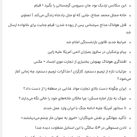
این سکانس نزدیک بود جان سیروس گرجستانی را بگیرد + فیلم
خانه مجلل محمد صلاح، جایی که او مثل پادشاه زندگی می‌کند | تصاویر
قتل هولناک مداح سرشناس پس از ربوده شدن؛ فیلم جنایت برای خانواده ارسال
شد
شرایط جدید قانون بازنشستگی اعلام شد
پیام پزشکیان در سالروز بمباران اتمی آمریکا علیه ژاپن
افشاگری هولناک بهنوش بختیاری از تجارت موی اجساد + عکس
جزئیات تازه از ترمیم دستمزد کارگران / مذاکرات ترمیم دستمزد چه زمانی آغاز
می‌شود؟
ایران چگونه دست بالای تجارت مواد غذایی در منطقه را از دست داد؟
شوک به بازار اجاره مسکن؛ چرا مالکان خانه‌های خود را خالی نگه می‌دارند؟
۱۱ سناتور آمریکا علیه ادامه جنگ با ایران وارد عمل شدند
تأکید جهانگیر بر نقش خبرنگاران؛ «امروز به عنوان خار چشم می‌درخشند»
لادن مستوفی در ۵۴ سالگی با این استایل متفاوت دیده شد!