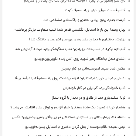
نان سیر رستورانی با پنیر؛ ۶ مرحله ساده برای یک نان پف‌دار و کش‌دار
کدام قسمت مرغ را نباید زیاد مصرف کرد؟
قیمت جدید برنج ایرانی، هندی و پاکستانی مشخص شد
بهاره رهنما این بار با استایل انگلیسی ظاهر شد؛ تیپ متفاوت بازیگر پرحاشیه!
بهنوش بختیاری با دیدن عکس‌های عروسی اکبر عبدی دلتنگ شد!
گام تازه ترکیه در تسلیحات پهپادی؛ بمب سنگرشکن وارد مرحله آزمایش شد
افشای محل پناهگاه‌ رهبر شهید روی آنتن زنده تلویزیون/ویدیو
عکس شاد سپند امیرسلیمانی در کنار پسرش
ادعای جنجالی درباره اینفانتینو؛ اتهام پرداخت پول به معشوقه با درآمد یوفا
قاب خانوادگی رضا کیانیان در کنار خواهرش
ثریا اسفندیاری بعد از طلاق و در دیدار با گروه بیتلز
هشدار درباره کمبود یک ماده معدنی؛ خطر آلزایمر و زوال عقل افزایش می‌یابد؟
انتقاد تند پیمان طالبی از مسئولان استقلال در پی رفتن رامین رضاییان+ عکس
ترس نعیمه نظام‌دوست از بغل کردن دختری با استایل پسرانه/ویدیو