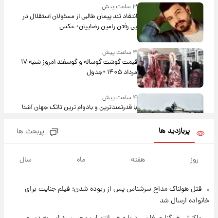
۳ ساعت پیش
انتقاد تند پیمان طالبی از مسئولان استقلال در
پی رفتن رامین رضاییان+ عکس
۴ ساعت پیش
قیمت گوشت گوساله و گوسفند امروز شنبه ۱۷
مرداد ۱۴۰۵ +جدول
۴ ساعت پیش
با قدرتمندترین و بادوام ترین تانک جهان آشنا
شوید+ فیلم
پربازدید ها
پربحث ها
۵ ساعت پیش
قیمت طلا ۱۸عیار امروز شنبه ۱۷ مرداد ۱۴۰۵
روز
هفته
ماه
سال
+جدول
قتل هولناک مداح سرشناس پس از ربوده شدن؛ فیلم جنایت برای
۵ ساعت پیش
قیمت محصولات ایران‌خودرو و سایپا امروز شنبه
خانواده ارسال شد
۱۷ مرداد ۱۴۰۵