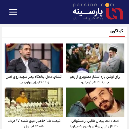
گوناگون
برای اولین بار؛ انتشار تصاویری از رهبر
افشای محل پناهگاه‌ رهبر شهید روی آنتن
جدید انقلاب/ویدیو
زنده تلویزیون/ویدیو
انتقاد تند پیمان طالبی از مسئولان
قیمت طلا ۱۸عیار امروز شنبه ۱۷ مرداد
استقلال در پی رفتن رامین رضاییان+
۱۴۰۵ +جدول