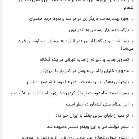
واکنش خبرگزاری فارس درباره خبر انتصاب محسن رضایی به دبیری
شعام
۱۹ ساعت پیش
یک پیش ‌بینی مهم برای قیمت دلار، طلا و سکه
چهره بهت‌زده سه بازیگر زن در مراسم یادبود مریم همتیان
شنبه ۱۷ مرداد ۱۴۰۵
بازگشت مازیار لرستانی به تلویزیون
۱۹ ساعت پیش
بازداشت مردی که با لباس «عزرائیل» به بیماران بیمارستان خیره
بازیکن به درد نخور استقلال با مقصد اروپا این
می‌شد!
تیم را ترک کرد!
تصاویر جدید و دلبرانه از هدیه تهرانی در یک گلخانه
۱ روز پیش
ماه‌چهره خلیلی با لباس عروس در کنار پارسا پیروزفر
تصاویر کمتر دیده‌شده از شهیدان حاجی‌زاده و
باقری؛ فرماندهان شهید هوافضای ایران
بازخوانی آهنگی در وصف حضرت زهرا توسط شادمهر + فیلم
ترس نعیمه نظام‌دوست از بغل کردن دختری با استایل پسرانه/ویدیو
۱ روز پیش
قیمت خودروهای سایپا تغییر کرد؛ لیست قیمت
این علائم یعنی کبدتان در خطر است
جمعه ۱۶ مرداد منتشر شد
ترامپ از پایان سریع جنگ با ایران خبر داد
سحر دولتشاهی با این ویدئو بیشتر محبوب شد
افشای محل پناهگاه‌ رهبر شهید روی آنتن زنده تلویزیون/ویدیو