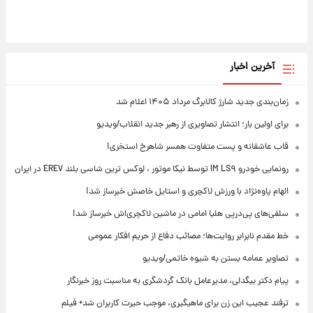
آخرین اخبار
زمان‌بندی جدید شارژ کالابرگ مرداد ۱۴۰۵ اعلام شد
برای اولین بار؛ انتشار تصاویری از رهبر جدید انقلاب/ویدیو
قاب عاشقانه و پست متفاوت همسر شاهرخ استخری!
رونمایی خودرو IM LS۹ توسط نیکا موتور ، لوکس ترین شاسی بلند EREV در ایران
الهام پاوه‌نژاد با ورزش لاکچری و استایل خاصش خبرساز شد!
سلفی‌های پی‌درپی هلیا امامی در ماشین لاکچری‌اش خبرساز شد!
خط مقدم نابرابر روایت‌ها؛ مصائب دفاع از حریم افکار عمومی
تصاویر عمامه بستن به شیوه خاتمی/ویدیو
پیام دکتر بیگدلی، مدیرعامل بانک گردشگری به مناسبت روز خبرنگار
ترفند عجیب این زن برای ماهیگیری، موجب حیرت کاربران شد+ فیلم