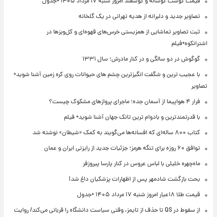
قیمت گوشت گوساله و گوسفند امروز شنبه ۱۷ مرداد ۱۴۰۵ +جدول
تصاویر جدید و دلبرانه از هدیه تهرانی در یک گلخانه
ثبت تصاویر تماشایی از همزیستی خرس‌های قهوه‌ای و کل‌وبزها در
اشترانکوه+فیلم
گوگوش در دو سالگی و در کنار مادرش؛ سال ۱۳۳۱
با عجیب ترین و شگفت انگیزترین چشم های حیوانات روی کره زمین آشنا شوید+
تصاویر
فرار ۴ هواپیما از آسمان جده؛ ماجرای پروازهای مشکوک چیست؟
با قدرتمندترین و بادوام ترین تانک جهان آشنا شوید+ فیلم
کتاب ۸۰۰ ساله‌ای که افسانه‌ها می‌گویند به کمک «شیطان» نوشته شد
توافق ۶۰ روزه برای تنگه هرمز؛ جزئیات جدید از رایزنی ایران و عمان
ماه‌چهره خلیلی با لباس عروس در کنار پارسا پیروزفر
بحث بازگشت شادمهر پس از اظهارات پزشکیان داغ شد!
قیمت طلا ۱۸عیار امروز شنبه ۱۷ مرداد ۱۴۰۵ +جدول
از سقوط در QS تا حذف از تایمز، وقتی سیاست دانشگاه را قربانی می‌کند/ روایت