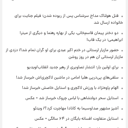
قتل هولناک مداح سرشناس پس از ربوده شدن؛ فیلم جنایت برای
۱۷ ساعت پیش
ارزش سهام عدالت برای امروز ۱۷ مرداد ۱۴۰۵ +
خانواده ارسال شد
جدول
دو دختر پیمان قاسم‌خانی، یکی از بهاره رهنما و دیگری از میترا
ابراهیمی؛ در یک قاب!
۱۸ ساعت پیش
لیونل مسی عزادار شد! + جزئیات
حضور مازیار لرستانی در ختم اکبر عبدی برای او گران تمام شد!/ دزدی از
مازیار لرستانی آن هم در روز روشن
برای اولین بار؛ انتشار تصاویری از رهبر جدید انقلاب/ویدیو
۲۱ ساعت پیش
لحظه برخورد رعد و برق به ساختمان مرکز تجارت
سلفی‌های پی‌درپی هلیا امامی در ماشین لاکچری‌اش خبرساز شد!
جهانی در آمریکا + فیلم
الهام پاوه‌نژاد با ورزش لاکچری و استایل خاصش خبرساز شد!
۲۱ ساعت پیش
استایل سحر دولتشاهی با لباس چروک خبرساز شد + عکس
برای اولین بار؛ انتشار تصاویری از رهبر جدید
انقلاب/ویدیو
آشپز مشهور صداوسیما به کانادا مهاجرت کرد؟/ ویدئو
استایل متفاوت افسانه بایگان در ۶۴ سالگی + عکس
۲۲ ساعت پیش