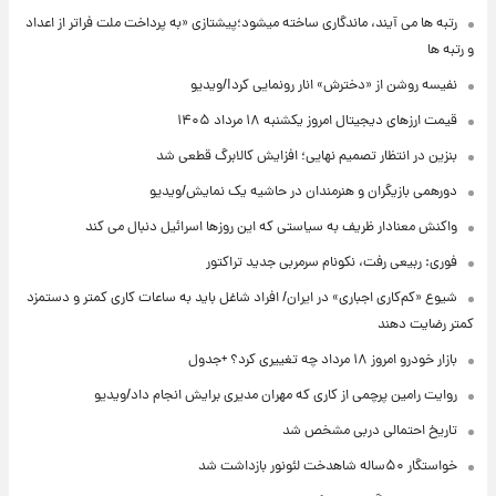
رتبه ها می آیند، ماندگاری ساخته میشود؛پیشتازی «به پرداخت ملت فراتر از اعداد
و رتبه ها
نفیسه روشن از «دخترش» انار رونمایی کرد!/ویدیو
قیمت ارزهای دیجیتال امروز یکشنبه ۱۸ مرداد ۱۴۰۵
بنزین در انتظار تصمیم نهایی؛ افزایش کالابرگ قطعی شد
دورهمی بازیگران و هنرمندان در حاشیه یک نمایش/ویدیو
واکنش معنادار ظریف به سیاستی که این روزها اسرائیل دنبال می کند
فوری: ربیعی رفت، نکونام سرمربی جدید تراکتور
شیوع «کم‌کاری اجباری» در ایران/ افراد شاغل باید به ساعات کاری کمتر و دستمزد
کمتر رضایت دهند
بازار خودرو امروز ۱۸ مرداد چه تغییری کرد؟ +جدول
روایت رامین پرچمی از کاری که مهران مدیری برایش انجام داد/ویدیو
تاریخ احتمالی دربی مشخص شد
خواستگار ۵۰ساله شاهدخت لئونور بازداشت شد