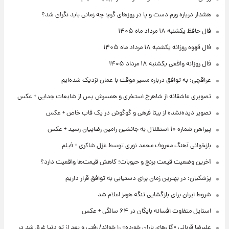
هشدار درباره ورم دست و پا در روزهای گرم؛ چه زمانی باید نگران شد؟
فال حافظ یکشنبه ۱۸ مرداد ماه ۱۴۰۵
فال قهوه روزانه یکشنبه ۱۸ مرداد ماه ۱۴۰۵
فال روزانه واقعی یکشنبه ۱۸ مرداد ۱۴۰۵
عراقچی: به توافق درباره مسیر موقت با عمان نزدیک شده‌ایم
تصویری عاشقانه از شاهرخ استخری و همسرش پس از شایعات جدایی + عکس
تصویر دیده‌نشده از بیتا فرهی و گوگوش در یک قاب خاص + عکس
پیراهن شماره ۱۰ استقلال به جانشین رامین رضاییان رسید + عکس
بازخوانی آهنگ معروف محمد نوری توسط غزل شاکری + فیلم
آخرین وضعیت قیمت برنج و حبوبات؛ کاهش قیمت‌ها واقعیت دارد؟
پزشکیان: در بهترین زمان برای دستیابی به توافق قرار داریم
شروط ایران برای بازگشایی تنگه هرمز اعلام شد
استایل متفاوت افسانه بایگان در ۶۴ سالگی + عکس
علیرضا قربانی «گل‌های باران خورده» را خواند/ رفتی و بعد از تو دنیا غرق شد در