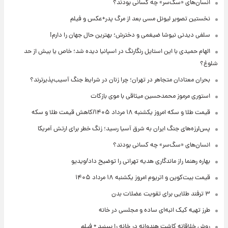
انسان‌های «سگ‌سر» چه کسانی بودند؟
نخستین تصویر لیونل مسی بعد از مرگ پدر+عکس و فیلم
سلفی دیدنی نیوشا ضیغمی و دخترش؛ بهترین حال جهان را دارم!
الهام حمیدی با این استایل رنگارنگ در اسپانیا دیده شد؛ خاص یا بیش از حد
شلوغ؟
بحران معتادان متجاهر در تهران؛ چرا زنان در شرایط جنگ آسیب‌پذیرترند؟
استوری مرموز محمدحسین میثاقی با موی بازکات
قیمت طلا و سکه امروز یکشنبه ۱۸ مرداد ۱۴۰۵/کاهش قیمت طلا و سکه
پس‌لرزه‌های جنگ ایران به شرق آسیا رسید؛ زنگ خطر برای ارتش آمریکا
انسان‌های «سگ‌سر» چه کسانی بودند؟
بهاره رهنما راز ماندگاری هدیه تهرانی را توضیح داد/ویدیو
قیمت بیت‌کوین و اتریوم امروز یکشنبه ۱۸ مرداد ۱۴۰۵
۳ ترفند طلایی برای تقویت عضلات بدن
طرز تهیه کیک انبه‌ای ساده و مجلسی در خانه
روش خلاقانه کاشت هندوانه در خانه را ببینید + فیلم