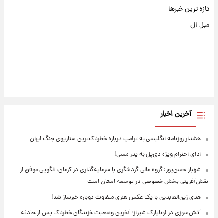
تازه ترین خبرها
مبل ال
آخرین اخبار
هشدار روزنامه انگلیسی به ترامپ درباره خطرناک‌ترین سناریوی جنگ ایران
ادای احترام ویژه دی‌پل به پدر مسی!
شهباز حسن‌پور: گروه مالی گردشگری با سرمایه‌گذاری در کرمان، الگویی موفق از
نقش‌آفرینی بخش خصوصی در توسعه استان است
هدی زین‌العابدین با یک عکس هنری متفاوت دوباره خبرساز شد!
آتش‌سوزی در لوناپارک شیراز؛ آخرین وضعیت خزندگان خطرناک پس از حادثه