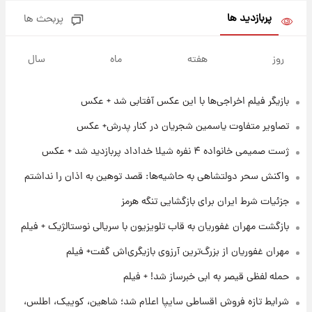
پربازدید ها
پربحث ها
۱۶ ساعت پیش
فال حافظ پنجشنبه ۱۵ مرداد ماه ۱۴۰۵
روز
هفته
ماه
سال
بازیگر فیلم اخراجی‌ها با این عکس آفتابی شد + عکس
۱۷ ساعت پیش
فال قهوه روزانه پنجشنبه ۱۵ مرداد ماه ۱۴۰۵
تصاویر متفاوت یاسمین شجریان در کنار پدرش+ عکس
ژست صمیمی خانواده ۴ نفره شیلا خداداد پربازدید شد + عکس
۱۸ ساعت پیش
واکنش سحر دولتشاهی به حاشیه‌ها: قصد توهین به اذان را نداشتم
فال روزانه واقعی پنجشنبه ۱۵ مرداد ۱۴۰۵
جزئیات شرط ایران برای بازگشایی تنگه هرمز
بازگشت مهران غفوریان به قاب تلویزیون با سریالی نوستالژیک + فیلم
۱ روز پیش
ارزش سهام عدالت برای امروز چهارشنبه ۱۴ مرداد
مهران غفوریان از بزرگ‌ترین آرزوی بازیگری‌اش گفت+ فیلم
+ جدول
حمله لفظی قیصر به ابی خبرساز شد! + فیلم
۱ روز پیش
شرایط تازه فروش اقساطی سایپا اعلام شد؛ شاهین، کوییک، اطلس،
آغاز طرح جدید فروش مشارکت در تولید سایپا؛