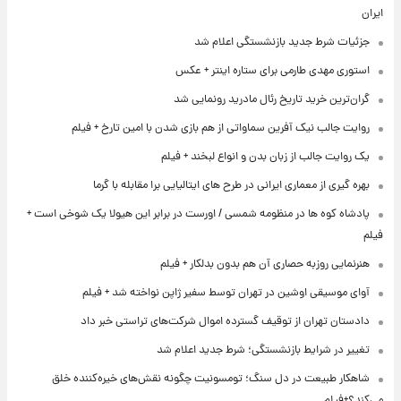
ایران
جزئیات شرط جدید بازنشستگی اعلام شد
استوری مهدی طارمی برای ستاره اینتر + عکس
گران‌ترین خرید تاریخ رئال مادرید رونمایی شد
روایت جالب نیک آفرین سماواتی از هم بازی شدن با امین تارخ + فیلم
یک روایت جالب از زبان بدن و انواع لبخند + فیلم
بهره گیری از معماری ایرانی در طرح های ایتالیایی برا مقابله با گرما
پادشاه کوه ها در منظومه شمسی / اورست در برابر این هیولا یک شوخی است +
فیلم
هنرنمایی روزبه حصاری آن هم بدون بدلکار + فیلم
آوای موسیقی اوشین در تهران توسط سفیر ژاپن نواخته شد + فیلم
دادستان تهران از توقیف گسترده اموال شرکت‌های تراستی خبر داد
تغییر در شرایط بازنشستگی؛ شرط جدید اعلام شد
شاهکار طبیعت در دل سنگ؛ تومسونیت چگونه نقش‌های خیره‌کننده خلق
می‌کند؟+فیلم