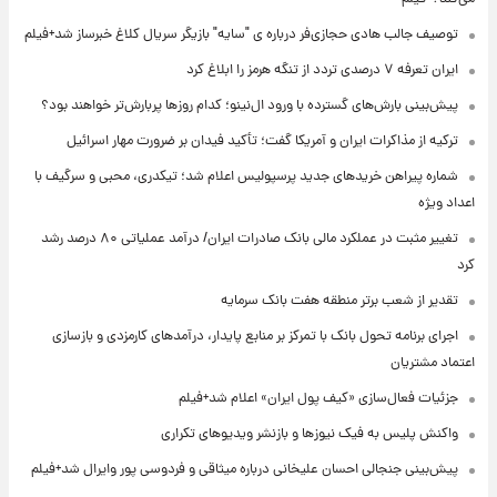
توصیف جالب هادی حجازی‌فر درباره ی "سایه" بازیگر سریال کلاغ خبرساز شد+فیلم
ایران تعرفه ۷ درصدی تردد از تنگه هرمز را ابلاغ کرد
پیش‌بینی بارش‌های گسترده با ورود ال‌نینو؛ کدام روزها پربارش‌تر خواهند بود؟
ترکیه از مذاکرات ایران و آمریکا گفت؛ تأکید فیدان بر ضرورت مهار اسرائیل
شماره پیراهن خریدهای جدید پرسپولیس اعلام شد؛ تیکدری، محبی و سرگیف با
اعداد ویژه
تغییر مثبت در عملکرد مالی بانک صادرات ایران/ درآمد عملیاتی ۸۰ درصد رشد
کرد
تقدیر از شعب برتر منطقه هفت بانک سرمایه
اجرای برنامه تحول بانک با تمرکز بر منابع پایدار، درآمدهای کارمزدی و بازسازی
اعتماد مشتریان
جزئیات فعال‌سازی «کیف پول ایران» اعلام شد+فیلم
واکنش پلیس به فیک نیوزها و بازنشر ویدیوهای تکراری
پیش‌بینی جنجالی احسان علیخانی درباره میثاقی و فردوسی پور وایرال شد+فیلم