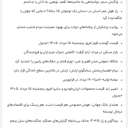
واکنش سحر دولتشاهی به حاشیه‌ها: قصد توهین به اذان را نداشتم
راز طول عمر انسان در دستان یک نوجوان ۱۵ ساله؟ ادعایی که جهان را
شگفت‌زده کرد
روایت پزشکیان از برنامه‌های دولت برای بهبود معیشت مردم امشب منتشر
می‌شود
قیمت گوشت قرمز امروز پنجشنبه ۱۵ مرداد ۱۴۰۵ +جدول
بازار مسکن در مرداد آرام گرفت؛ کاهش تحرک خریداران و فروشندگان
شکاف نجومی میان فقیر و غنی؛ تورم فشار بر دهک‌های پایین را تشدید کرد
پیام اطمینان‌بخش سخنگوی ارتش: ارتش در بالاترین سطح آمادگی قرار دارد
عرضه اولیه «احیا۱» ۱۹ مرداد در فرابورس
تغییر تند قیمت محصولات ایران‌خودرو و سایپا امروز پنجشنبه ۱۵ مرداد ۱۴۰۵
+جدول
هشدار بانک جهانی؛ هوش مصنوعی هم فرصت است، هم ریسک برای اقتصادهای
درحال توسعه
پنتاگون و راز F-۳۵؛ حذف بی‌سابقه گزارش‌های عملکرد جنگنده‌های نسل پنجم