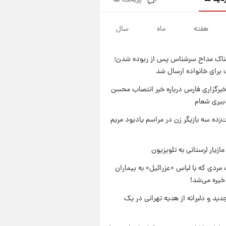
پربحث ها
یک پیش ‌بینی مهم برای قیمت
دلار، طلا و سکه شنبه ۱۷ مرداد
۱۴۰۵
هفته
ماه
سال
۱۹ ساعت پیش
بازیکن به درد نخور استقلال با
مقصد اروپا این تیم را ترک کرد!
ناک مداح سرشناس پس از ربوده شدن؛
۱ روز پیش
 برای خانواده ارسال شد
تصاویر کمتر دیده‌شده از شهیدان
حاجی‌زاده و باقری؛ فرماندهان
برگزاری فارس درباره خبر انتصاب محسن
شهید هوافضای ایران
بیری شعام
۱ روز پیش
قیمت خودروهای سایپا تغییر کرد؛
‌زده سه بازیگر زن در مراسم یادبود مریم
لیست قیمت جمعه ۱۶ مرداد
منتشر شد
ازیار لرستانی به تلویزیون
مردی که با لباس «عزرائیل» به بیماران
خیره می‌شد!
دید و دلبرانه از هدیه تهرانی در یک