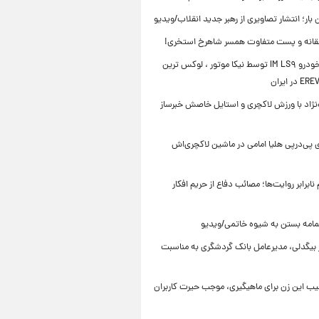
ن بار؛ انتشار تصاویری از رهبر جدید انقلاب/ویدیو
انه و پست متفاوت همسر شاهرخ استخری!
رونمایی خودرو IM LS۹ توسط نیکا موتور ، لوکس ترین
ه‌نژاد با ورزش لاکچری و استایل خاصش خبرساز
 پی‌درپی هلیا امامی در ماشین لاکچری‌اش
ابرابر روایت‌ها؛ مصائب دفاع از حریم افکار
مامه بستن به شیوه خاتمی/ویدیو
ر بیگدلی، مدیرعامل بانک گردشگری به مناسبت
یب این زن برای ماهیگیری، موجب حیرت کاربران