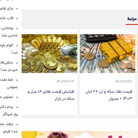
برای اولی
قاب عاشق
 مرتبط
شاسی بلند EREV در ایران
الهام پاو
شد!
سلفی‌های
خبرساز شد!
خط مقدم ن
۱۴۰۳/۸/۲۳
۱۴۰۳/۸/۲۶
عمومی
قیمت طلا، سکه و ارز ۲۶ آبان
افزایش قیمت طلای ۱۸ عیار و
تصاویر ع
۱۴۰۳ + جدول
سکه در بازار
پیام دکت
روز خبرنگار
ترفند عج
شد+ فیلم