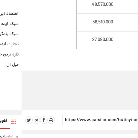
48,570,000
اقتصاد ایر
58,510,000
سبک ایده 
سبک زندگی 
27,090,000
تجارت ایده
تازه ترین خ
مبل ال
آخری
زمان‌بندی جد