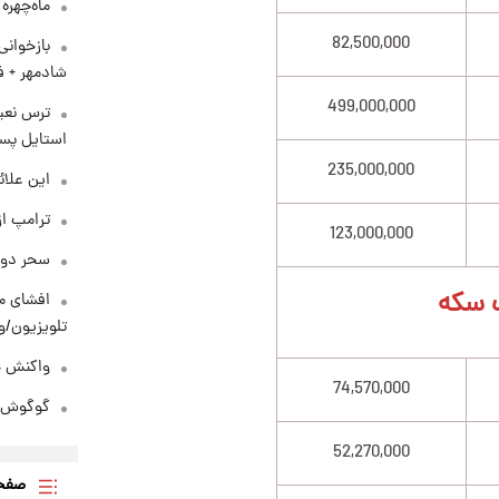
ماه‌چهره
82,500,000
بازخوان
شادمهر + ف
499,000,000
ترس نعیم
استایل پسر
235,000,000
این علائ
ترامپ از
123,000,000
سحر دول
 سکه
افشای مح
تلویزیون/و
واکنش هم
74,570,000
گوگوش در
52,270,000
صفحه