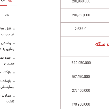
201,860,000
روز
201,760,000
قتل هول
2,632.91
فیلم جنایت
 سکه
واکنش خ
رضایی به د
چهره بهت
524,050,000
همتیان
بازگشت م
501,150,000
بازداشت 
بیمارستان 
273,100,000
تصاویر ج
گلخانه
170,900,000