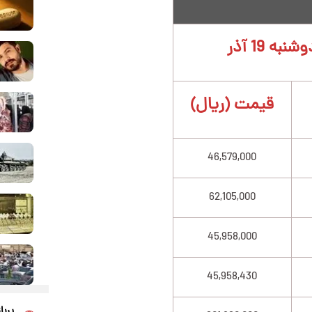
به 19 آذر
قیمت (ریال)
46,579,000
62,105,000
45,958,000
45,958,430
پربا