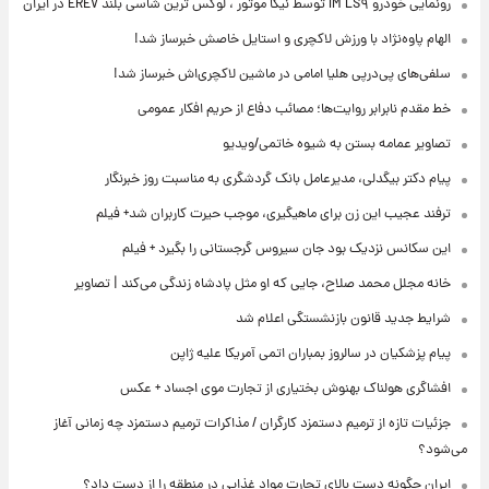
رونمایی خودرو IM LS۹ توسط نیکا موتور ، لوکس ترین شاسی بلند EREV در ایران
الهام پاوه‌نژاد با ورزش لاکچری و استایل خاصش خبرساز شد!
سلفی‌های پی‌درپی هلیا امامی در ماشین لاکچری‌اش خبرساز شد!
خط مقدم نابرابر روایت‌ها؛ مصائب دفاع از حریم افکار عمومی
تصاویر عمامه بستن به شیوه خاتمی/ویدیو
پیام دکتر بیگدلی، مدیرعامل بانک گردشگری به مناسبت روز خبرنگار
ترفند عجیب این زن برای ماهیگیری، موجب حیرت کاربران شد+ فیلم
این سکانس نزدیک بود جان سیروس گرجستانی را بگیرد + فیلم
خانه مجلل محمد صلاح، جایی که او مثل پادشاه زندگی می‌کند | تصاویر
شرایط جدید قانون بازنشستگی اعلام شد
پیام پزشکیان در سالروز بمباران اتمی آمریکا علیه ژاپن
افشاگری هولناک بهنوش بختیاری از تجارت موی اجساد + عکس
جزئیات تازه از ترمیم دستمزد کارگران / مذاکرات ترمیم دستمزد چه زمانی آغاز
می‌شود؟
ایران چگونه دست بالای تجارت مواد غذایی در منطقه را از دست داد؟