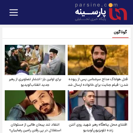
گوناگون
قتل هولناک مداح سرشناس پس از ربوده
برای اولین بار؛ انتشار تصاویری از رهبر
شدن؛ فیلم جنایت برای خانواده ارسال شد
جدید انقلاب/ویدیو
افشای محل پناهگاه‌ رهبر شهید روی آنتن
انتقاد تند پیمان طالبی از مسئولان
زنده تلویزیون/ویدیو
استقلال در پی رفتن رامین رضاییان+