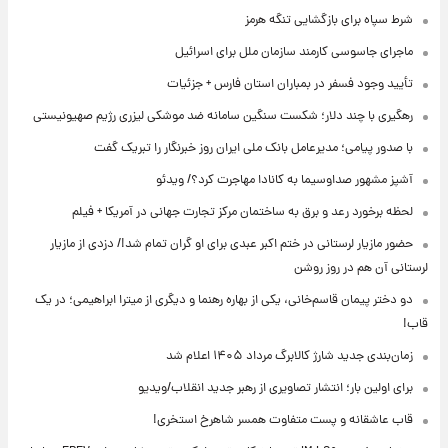
شرط سپاه برای بازگشایی تنگه هرمز
ماجرای جاسوسی کارمند سازمان ملل برای اسرائیل
تأیید وجود فسفر در بمباران استان فارس + جزئیات
رهگیری با چند دلار؛ شکست سنگین سامانه ضد موشکی لیزری رژیم صهیونیستی
با صدور پیامی؛ مدیرعامل بانک ملی ایران روز خبرنگار را تبریک گفت
آشپز مشهور صداوسیما به کانادا مهاجرت کرد؟/ ویدئو
لحظه برخورد رعد و برق به ساختمان مرکز تجارت جهانی در آمریکا + فیلم
حضور مازیار لرستانی در ختم اکبر عبدی برای او گران تمام شد!/ دزدی از مازیار
لرستانی آن هم در روز روشن
دو دختر پیمان قاسم‌خانی، یکی از بهاره رهنما و دیگری از میترا ابراهیمی؛ در یک
قاب!
زمان‌بندی جدید شارژ کالابرگ مرداد ۱۴۰۵ اعلام شد
برای اولین بار؛ انتشار تصاویری از رهبر جدید انقلاب/ویدیو
قاب عاشقانه و پست متفاوت همسر شاهرخ استخری!