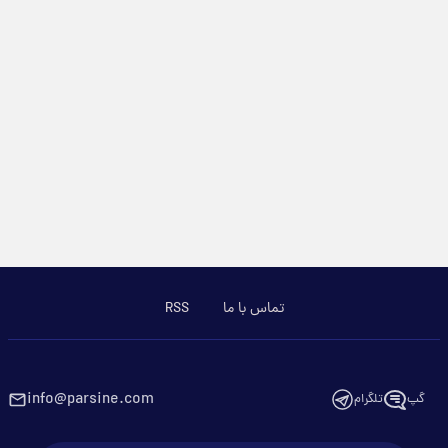
تماس با ما
RSS
info@parsine.com
گپ
تلگرام