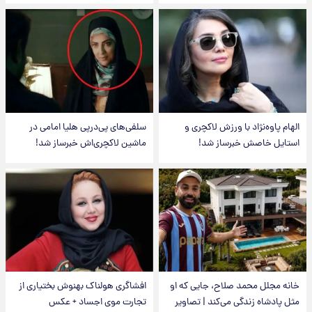
الهام پاوه‌نژاد با ورزش لاکچری و
سلفی‌های پی‌درپی هلیا امامی در
استایل خاصش خبرساز شد!
ماشین لاکچری‌اش خبرساز شد!
خانه مجلل محمد صلاح، جایی که او
افشاگری هولناک بهنوش بختیاری از
مثل پادشاه زندگی می‌کند | تصاویر
تجارت موی اجساد + عکس