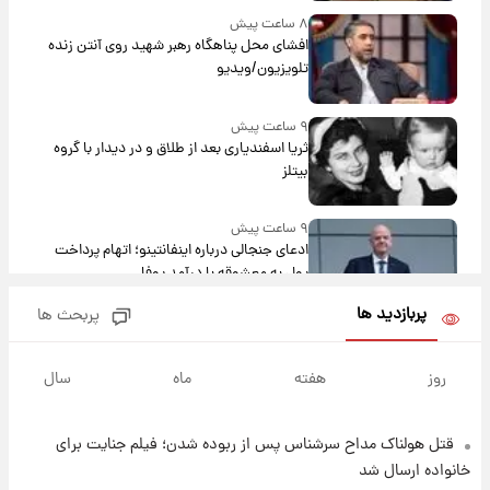
۸ ساعت پیش
افشای محل پناهگاه‌ رهبر شهید روی آنتن زنده
تلویزیون/ویدیو
۹ ساعت پیش
ثریا اسفندیاری بعد از طلاق و در دیدار با گروه
بیتلز
۹ ساعت پیش
ادعای جنجالی درباره اینفانتینو؛ اتهام پرداخت
پول به معشوقه با درآمد یوفا
پربازدید ها
پربحث ها
۹ ساعت پیش
هشدار درباره کمبود یک ماده معدنی؛ خطر
آلزایمر و زوال عقل افزایش می‌یابد؟
روز
هفته
ماه
سال
۹ ساعت پیش
قتل هولناک مداح سرشناس پس از ربوده شدن؛ فیلم جنایت برای
انتقاد تند پیمان طالبی از مسئولان استقلال در
خانواده ارسال شد
پی رفتن رامین رضاییان+ عکس