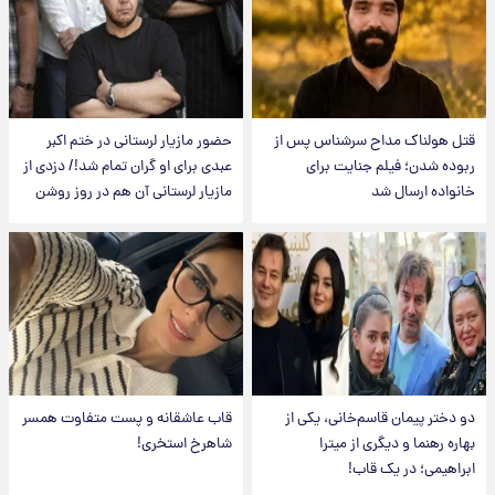
قتل هولناک مداح سرشناس پس از
حضور مازیار لرستانی در ختم اکبر
ربوده شدن؛ فیلم جنایت برای
عبدی برای او گران تمام شد!/ دزدی از
خانواده ارسال شد
مازیار لرستانی آن هم در روز روشن
دو دختر پیمان قاسم‌خانی، یکی از
قاب عاشقانه و پست متفاوت همسر
بهاره رهنما و دیگری از میترا
شاهرخ استخری!
ابراهیمی؛ در یک قاب!