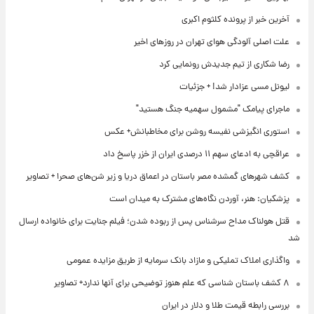
آخرین خبر از پرونده کلثوم اکبری
علت اصلی آلودگی هوای تهران در روزهای اخیر
رضا شکاری از تیم جدیدش رونمایی کرد
لیونل مسی عزادار شد! + جزئیات
ماجرای پیامک "مشمول سهمیه جنگ هستید"
استوری انگیزشی نفیسه روشن برای مخاطبانش+ عکس
عراقچی به ادعای سهم ۱۱ درصدی ایران از خزر پاسخ داد
کشف شهرهای گمشده مصر باستان در اعماق دریا و زیر شن‌های صحرا + تصاویر
پزشکیان: هنر، آوردن نگاه‌های مشترک به میدان است
قتل هولناک مداح سرشناس پس از ربوده شدن؛ فیلم جنایت برای خانواده ارسال
شد
واگذاری املاک تملیکی و مازاد بانک سرمایه از طریق مزایده عمومی
۸ کشف باستان شناسی که علم هنوز توضیحی برای آنها ندارد+ تصاویر
بررسی رابطه قیمت طلا و دلار در ایران