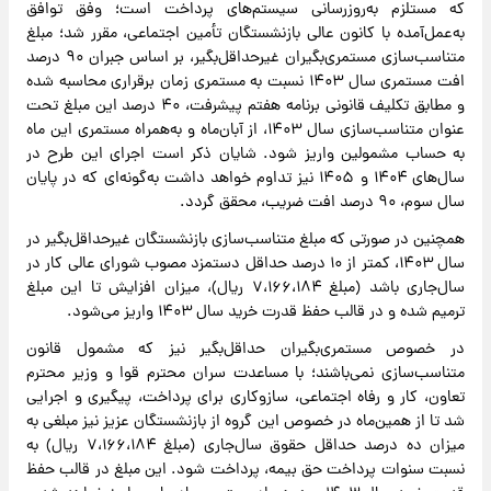
که مستلزم به‌روزرسانی سیستم‌های پرداخت است؛ وفق توافق
به‌عمل‌آمده با کانون عالی بازنشستگان تأمین اجتماعی، مقرر شد؛ مبلغ
متناسب‌سازی مستمری‌بگیران غیرحداقل‌بگیر، بر اساس جبران ۹۰ درصد
افت مستمری سال ۱۴۰۳ نسبت به مستمری زمان برقراری محاسبه شده
و مطابق تکلیف قانونی برنامه هفتم پیشرفت، ۴۰ درصد این مبلغ تحت
عنوان متناسب‌سازی سال ۱۴۰۳، از آبان‌ماه و به‌همراه مستمری این ماه
به حساب مشمولین واریز شود. شایان ذکر است اجرای این طرح در
سال‌های ۱۴۰۴ و ۱۴۰۵ نیز تداوم خواهد داشت به‌گونه‌ای که در پایان
سال سوم، ۹۰ درصد افت ضریب، محقق گردد.
همچنین در صورتی که مبلغ متناسب‌سازی بازنشستگان غیرحداقل‌بگیر در
سال ۱۴۰۳، کمتر از ۱۰ درصد حداقل دستمزد مصوب شورای عالی کار در
سال‌جاری باشد (مبلغ ۷،۱۶۶،۱۸۴ ریال)، میزان افزایش تا این مبلغ
ترمیم شده و در قالب حفظ قدرت خرید سال ۱۴۰۳ واریز می‌شود.
در خصوص مستمری‌بگیران حداقل‌بگیر نیز که مشمول قانون
متناسب‌سازی نمی‌باشند؛ با مساعدت سران محترم قوا و وزیر محترم
تعاون، کار و رفاه اجتماعی، سازوکاری برای پرداخت، پیگیری و اجرایی
شد تا از همین‌ماه در خصوص این گروه از بازنشستگان عزیز نیز مبلغی به
میزان ده درصد حداقل حقوق سال‌جاری (مبلغ ۷،۱۶۶،۱۸۴ ریال) به
نسبت سنوات پرداخت حق بیمه، پرداخت شود. این مبلغ در قالب حفظ