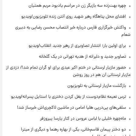
چهره بهت‌زده سه بازیگر زن در مراسم یادبود مریم همتیان
۱۰ ساعت پیش
افشای محل پناهگاه‌ رهبر شهید روی آنتن زنده تلویزیون/ویدیو
قیمت گوشت گوساله و گوسفند امروز شنبه ۱۷
مرداد ۱۴۰۵ +جدول
واکنش خبرگزاری فارس درباره خبر انتصاب محسن رضایی به دبیری
شعام
۱۰ ساعت پیش
برای اولین بار؛ انتشار تصاویری از رهبر جدید انقلاب/ویدیو
با قدرتمندترین و بادوام ترین تانک جهان آشنا
شوید+ فیلم
تصاویر جدید و دلبرانه از هدیه تهرانی در یک گلخانه
حضور مازیار لرستانی در ختم اکبر عبدی برای او گران تمام شد!/ دزدی از
۱۱ ساعت پیش
مازیار لرستانی آن هم در روز روشن
قیمت طلا ۱۸عیار امروز شنبه ۱۷ مرداد ۱۴۰۵
+جدول
بازگشت مازیار لرستانی به تلویزیون
ترس نعیمه نظام‌دوست از بغل کردن دختری با استایل پسرانه/ویدیو
۱۱ ساعت پیش
قیمت محصولات ایران‌خودرو و سایپا امروز شنبه
سلفی‌های پی‌درپی هلیا امامی در ماشین لاکچری‌اش خبرساز شد!
۱۷ مرداد ۱۴۰۵
ماه‌چهره خلیلی با لباس عروس در کنار پارسا پیروزفر
دو دختر پیمان قاسم‌خانی، یکی از بهاره رهنما و دیگری از میترا