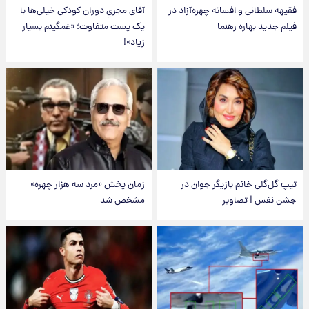
فقیهه سلطانی و افسانه چهره‌آزاد در
آقای مجریِ دوران کودکی خیلی‌ها با
فیلم جدید بهاره رهنما
یک پست متفاوت؛ «غمگینم بسیار
زیاد»!
تیپ گل‌گلی خانم بازیگر جوان در
زمان پخش «مرد سه هزار چهره»
جشن نفس | تصاویر
مشخص شد