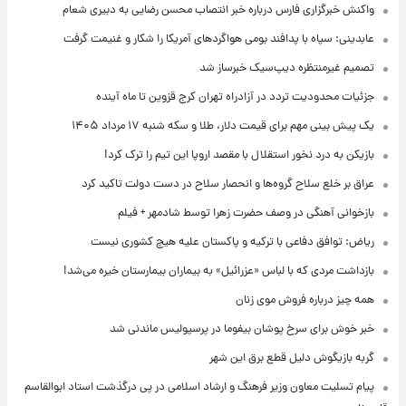
واکنش خبرگزاری فارس درباره خبر انتصاب محسن رضایی به دبیری شعام
عابدینی: سپاه با پدافند بومی هواگردهای آمریکا را شکار و غنیمت گرفت
تصمیم غیرمنتظره دیپ‌سیک خبرساز شد
جزئیات محدودیت تردد در آزادراه تهران کرج قزوین تا ماه آینده
یک پیش ‌بینی مهم برای قیمت دلار، طلا و سکه شنبه ۱۷ مرداد ۱۴۰۵
بازیکن به درد نخور استقلال با مقصد اروپا این تیم را ترک کرد!
عراق بر خلع سلاح گروه‌ها و انحصار سلاح در دست دولت تاکید کرد
بازخوانی آهنگی در وصف حضرت زهرا توسط شادمهر + فیلم
ریاض: توافق دفاعی با ترکیه و پاکستان علیه هیچ کشوری نیست
بازداشت مردی که با لباس «عزرائیل» به بیماران بیمارستان خیره می‌شد!
همه چیز درباره فروش موی زنان
خبر خوش برای سرخ پوشان بیفوما در پرسپولیس ماندنی شد
گربه بازیگوش دلیل قطع برق این شهر
پیام تسلیت معاون وزیر فرهنگ و ارشاد اسلامی در پی درگذشت استاد ابوالقاسم