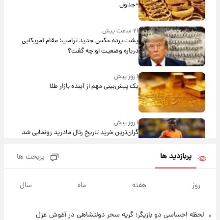
+جدول
۲۱ ساعت پیش
پشت پرده عکس جدید ترامپ؛ مقام آمریکایی
درباره وضعیت او چه گفت؟
۱ روز پیش
یک پیش‌بینی مهم از آینده بازار طلا
۱ روز پیش
گران‌ترین خرید تاریخ رئال مادرید رونمایی شد
پربازدید ها
پربحث ها
۱ روز پیش
پیش‌بینی بارش‌های گسترده با ورود ال‌نینو؛ کدام
روز
هفته
ماه
سال
روزها پربارش‌تر خواهند بود؟
لحظه احساسی دو بازیگر؛ گریه سحر دولتشاهی در آغوش غزل
۱ روز پیش