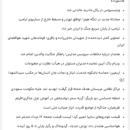
قاسم‌زاده
وینیسیوس در رئال مادرید ماندنی شد
معادله جدید در تنگه هرمز؛ توافق تهران و مسقط خارج از سناریوی ترامپ
ترامپ از پایان سریع جنگ با ایران خبر داد
تصاویر کمتر دیده‌شده از شهیدان حاجی‌زاده و باقری؛ فرماندهان شهید هوافضای
ایران
هشدار درباره تخلفات سرویس مدارس؛ راهکار شکایت والدین اعلام شد
پدرام پاک آیین نماینده مدیران مسئول در هیأت نظارت بر مطبوعات
اربعین؛ حماسه باشکوه خدمت، ایثار و نجات جان انسان‌ها در مکتب سیدالشهدا
(ع)
مراکز نظامی عربستان هدف حمله قرار گرفت؛ تهدید تند علیه حکومت سعودی
لحظه احساسی دو بازیگر؛ گریه سحر دولتشاهی در آغوش غزل شاکری+فیلم
ظریفیان: مذاکره از موضع قدرت، ابزار صیانت ملی است
قیمت خودروهای سایپا تغییر کرد؛ لیست قیمت جمعه ۱۶ مرداد منتشر شد
هواشناسی هشدار داد: وزش تندباد، گردوخاک و رگبار باران تا ۵ روز آینده