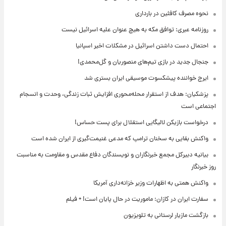
نحوه مصرف کافئین در بارداری
روزنامه عبری: توافق مکه به هیچ عنوان علیه اسرائیل نیست
احتمال دست داشتن اسرائیل در مشکلات اخیر اسپانیا
جنجال جدید در بازی تیم‌های منصوریان و گل‌محمدی!
ایرج خواننده پیشکسوت موسیقی ایران بستری شد
پزشکیان: هدف از استقرار محله‌محوری افزایش ثبات زندگی، وحدت و انسجام
اجتماعی است
درخواست بازیکن لالیگایی استقلال برای پست حساس!
واکنش بقایی به سخنان ترامپ که مدعی غنیمت‌گیری از ایران شده است
بیانیه دبیرکل مجمع خبرنگاران و نویسندگان دفاع مقدس و مقاومت به مناسبت
روز خبرنگار
واکنش همتی به اظهارات وزیر خزانه‌داری آمریکا
سفارت ایران در کازان: ماموریت در حال پایان است! + فیلم
بازگشت مازیار لرستانی به تلویزیون