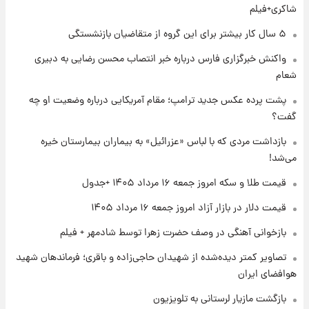
شماره پیراهن خریدهای جدید پرسپولیس اعلام
شاکری+فیلم
شد؛ تیکدری، محبی و سرگیف با اعداد ویژه
۵ سال کار بیشتر برای این گروه از متقاضیان بازنشستگی
۱ روز پیش
واکنش خبرگزاری فارس درباره خبر انتصاب محسن رضایی به دبیری
جزئیات فعال‌سازی «کیف پول ایران» اعلام
شعام
شد+فیلم
پشت پرده عکس جدید ترامپ؛ مقام آمریکایی درباره وضعیت او چه
گفت؟
۱ روز پیش
تغییر تند قیمت محصولات ایران‌خودرو و سایپا
بازداشت مردی که با لباس «عزرائیل» به بیماران بیمارستان خیره
امروز پنجشنبه ۱۵ مرداد ۱۴۰۵ +جدول
می‌شد!
قیمت طلا و سکه امروز جمعه ۱۶ مرداد ۱۴۰۵ +جدول
۱ روز پیش
قیمت طلا و سکه امروز پنجشنبه ۱۵ مرداد ۱۴۰۵
قیمت دلار در بازار آزاد امروز جمعه ۱۶ مرداد ۱۴۰۵
بازخوانی آهنگی در وصف حضرت زهرا توسط شادمهر + فیلم
۱ روز پیش
تصاویر کمتر دیده‌شده از شهیدان حاجی‌زاده و باقری؛ فرماندهان شهید
شارژ جدید کالابرگ برای سه دهک؛ جزئیات اعلام
هوافضای ایران
شد
بازگشت مازیار لرستانی به تلویزیون