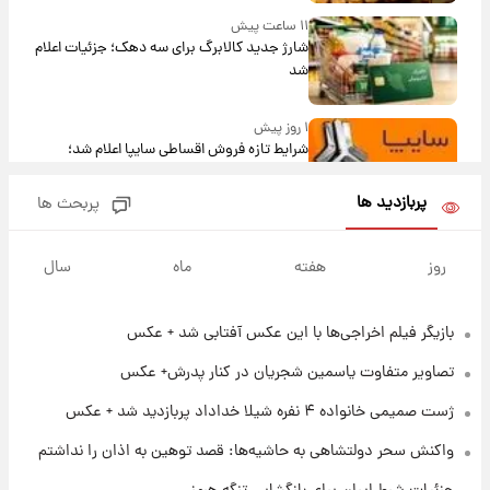
۱۱ ساعت پیش
شارژ جدید کالابرگ برای سه دهک؛ جزئیات اعلام
شد
۱ روز پیش
شرایط تازه فروش اقساطی سایپا اعلام شد؛
شاهین، کوییک، اطلس، سهند و ساینا با اقساط
بلندمدت + جدول
پربازدید ها
پربحث ها
۱ روز پیش
سیگنال‌های جدید برای بازار طلا؛ پیش‌بینی
روز
هفته
ماه
سال
قیمت سکه و طلا فردا
بازیگر فیلم اخراجی‌ها با این عکس آفتابی شد + عکس
۱۶ ساعت پیش
فال حافظ پنجشنبه ۱۵ مرداد ماه ۱۴۰۵
تصاویر متفاوت یاسمین شجریان در کنار پدرش+ عکس
ژست صمیمی خانواده ۴ نفره شیلا خداداد پربازدید شد + عکس
۱۷ ساعت پیش
واکنش سحر دولتشاهی به حاشیه‌ها: قصد توهین به اذان را نداشتم
فال قهوه روزانه پنجشنبه ۱۵ مرداد ماه ۱۴۰۵