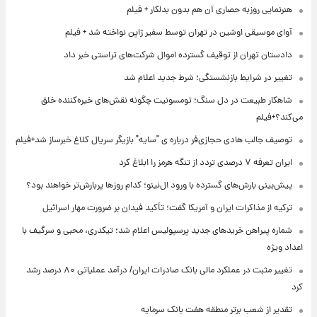
هنرنمایی روزبه حصاری آن هم بدون بدلکار + فیلم
آوای موسیقی اوشین در تهران توسط سفیر ژاپن نواخته شد + فیلم
دادستان تهران از توقیف گسترده اموال شرکت‌های تراستی خبر داد
تغییر در شرایط بازنشستگی؛ شرط جدید اعلام شد
شاهکار طبیعت در دل سنگ؛ تومسونیت چگونه نقش‌های خیره‌کننده خلق
می‌کند؟+فیلم
توصیف جالب هادی حجازی‌فر درباره ی "سایه" بازیگر سریال کلاغ خبرساز شد+فیلم
ایران تعرفه ۷ درصدی تردد از تنگه هرمز را ابلاغ کرد
پیش‌بینی بارش‌های گسترده با ورود ال‌نینو؛ کدام روزها پربارش‌تر خواهند بود؟
ترکیه از مذاکرات ایران و آمریکا گفت؛ تأکید فیدان بر ضرورت مهار اسرائیل
شماره پیراهن خریدهای جدید پرسپولیس اعلام شد؛ تیکدری، محبی و سرگیف با
اعداد ویژه
تغییر مثبت در عملکرد مالی بانک صادرات ایران/ درآمد عملیاتی ۸۰ درصد رشد
کرد
تقدیر از شعب برتر منطقه هفت بانک سرمایه