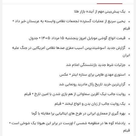
یک پیش‌بینی مهم از آینده بازار طلا
یحیی سریع از عملیات گسترده تجمعات نظامی وابسته به عربستان خبر داد +
فیلم
قیمت انواع گوشی موبایل امروز پنجشنبه ۱۵ مرداد ۱۴۰۵ + جدول
گزارش جدید آسوشیتدپرس آسیب مغزی صدها نظامی آمریکایی در جنگ علیه
ایران
جزئیات شرط جدید بازنشستگی اعلام شد
استوری مهدی طارمی برای ستاره اینتر + عکس
گران‌ترین خرید تاریخ رئال مادرید رونمایی شد
روایت جالب نیک آفرین سماواتی از هم بازی شدن با امین تارخ + فیلم
یک روایت جالب از زبان بدن و انواع لبخند + فیلم
بهره گیری از معماری ایرانی در طرح های ایتالیایی برا مقابله با گرما
پادشاه کوه ها در منظومه شمسی / اورست در برابر این هیولا یک شوخی است +
فیلم