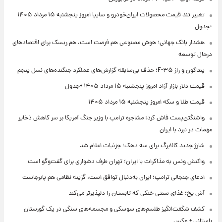
تغییر تند قیمت محصولات ایران‌خودرو و سایپا امروز پنجشنبه ۱۵ مرداد ۱۴۰۵
+جدول
هشدار بانک جهانی؛ هوش مصنوعی هم فرصت است، هم ریسک برای اقتصادهای
درحال توسعه
پنتاگون و راز F-۳۵؛ حذف بی‌سابقه گزارش‌های عملکرد جنگنده‌های نسل پنجم
قیمت دلار بازار آزاد امروز پنجشنبه ۱۵ مرداد ۱۴۰۵ +جدول
قیمت طلا و سکه امروز پنجشنبه ۱۵ مرداد ۱۴۰۵
واشنگتن‌پست فاش کرد: مشاجره ترامپ با وزیر جنگ آمریکا بر سر کاهش ذخایر
مهمات در نبرد با ایران
شارژ جدید کالابرگ برای سه دهک؛ جزئیات اعلام شد
واکنش ونس به مذاکرات با ایران؛ تهران طرف دشواری برای گفت‌وگو است
ادعای جنجالی ترامپ؛ ایران به‌دنبال توافق است، گزینه نظامی هم پابرجاست
آش یخ؛ غذای سنتی خنکی که تابستان را دلپذیرتر می‌کند
کشف شگفت‌انگیز طلسم‌های سوسکی و مجسمه‌های سنگی در یک گورستان
باستانی + عکس