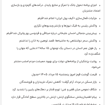
اجرای برنامه تحول بانک با تمرکز بر منابع پایدار، درآمدهای کارمزدی و بازسازی
اعتماد مشتریان
جزئیات فعال‌سازی «کیف پول ایران» اعلام شد+فیلم
واکنش پلیس به فیک نیوزها و بازنشر ویدیوهای تکراری
پیش‌بینی جنجالی احسان علیخانی درباره میثاقی و فردوسی پور وایرال شد+فیلم
واکنش سحر دولتشاهی به حاشیه‌ها: قصد توهین به اذان را نداشتم
راز طول عمر انسان در دستان یک نوجوان ۱۵ ساله؟ ادعایی که جهان را
شگفت‌زده کرد
روایت پزشکیان از برنامه‌های دولت برای بهبود معیشت مردم امشب منتشر
می‌شود
قیمت گوشت قرمز امروز پنجشنبه ۱۵ مرداد ۱۴۰۵ +جدول
بازار مسکن در مرداد آرام گرفت؛ کاهش تحرک خریداران و فروشندگان
شکاف نجومی میان فقیر و غنی؛ تورم فشار بر دهک‌های پایین را تشدید کرد
پیام اطمینان‌بخش سخنگوی ارتش: ارتش در بالاترین سطح آمادگی قرار دارد
عرضه اولیه «احیا۱» ۱۹ مرداد در فرابورس