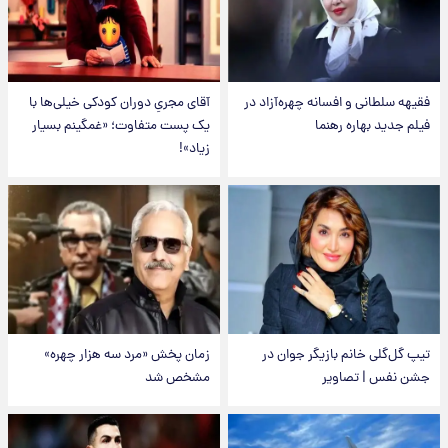
فقیهه سلطانی و افسانه چهره‌آزاد در
آقای مجریِ دوران کودکی خیلی‌ها با
فیلم جدید بهاره رهنما
یک پست متفاوت؛ «غمگینم بسیار
زیاد»!
تیپ گل‌گلی خانم بازیگر جوان در
زمان پخش «مرد سه هزار چهره»
جشن نفس | تصاویر
مشخص شد