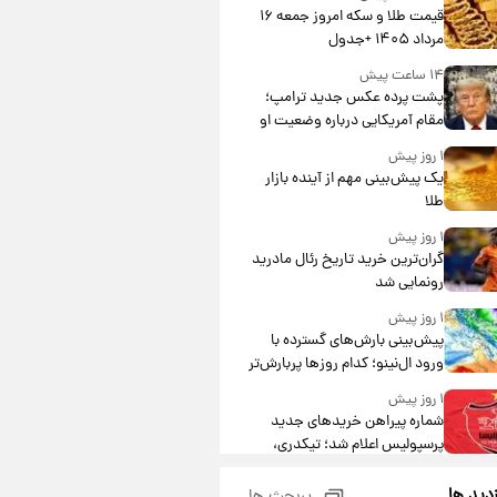
قیمت طلا و سکه امروز جمعه ۱۶
مرداد ۱۴۰۵ +جدول
۱۴ ساعت پیش
پشت پرده عکس جدید ترامپ؛
مقام آمریکایی درباره وضعیت او
چه گفت؟
۱ روز پیش
یک پیش‌بینی مهم از آینده بازار
طلا
۱ روز پیش
گران‌ترین خرید تاریخ رئال مادرید
رونمایی شد
۱ روز پیش
پیش‌بینی بارش‌های گسترده با
ورود ال‌نینو؛ کدام روزها پربارش‌تر
خواهند بود؟
۱ روز پیش
شماره پیراهن خریدهای جدید
پرسپولیس اعلام شد؛ تیکدری،
محبی و سرگیف با اعداد ویژه
۱ روز پیش
زدید ها