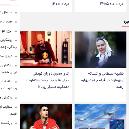
مرداد ماه ۱۴۰۵
مرداد ۱۴۰۵
احتمال د
جره
جنجال جد
ایرج خوا
پزشکیان:
زندگی، وحد
درخواست 
واکنش بق
ایران شده 
فقیهه سلطانی و افسانه
آقای مجریِ دوران کودکی
چهره‌آزاد در فیلم جدید بهاره
خیلی‌ها با یک پست متفاوت؛
بیانیه د
رهنما
«غمگینم بسیار زیاد»!
و مقاومت به 
واکنش همت
سفارت ایر
فیلم
بازگشت ما