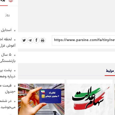
روز
استایل 
لحظه احس
آغوش غزل 
۵ سال 
بازنشستگی
پشت پرد
 مرتبط
درباره وض
+جدول
در ششم 
می‌جوشید