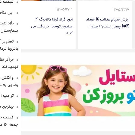
قیمت دلار د
۱۴۰۵/۲/۱۹
۱۴۰۵/۳/۱۷
این مناط
ارزش سهام عدالت 16 خرداد
این افراد فردا کالابرگ ۴
بازداشت 
1405 چقدر است؟ +جدول
میلیون تومانی دریافت می
بیمارستان 
کنند
تصاویر ک
باقری؛ فرم
مراکز نظ
تهدید تند
واکنش خ
رضایی به د
ترامپ از
بهترین م
قیمت خو
جمعه ۱۶ مرداد منتشر شد