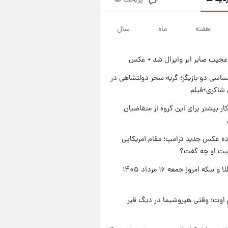
پربحث ها
جزئیات فعال‌سازی «کیف پول
ایران» اعلام شد+فیلم
هفته
ماه
سال
۱ روز پیش
تغییر تند قیمت محصولات
ایران‌خودرو و سایپا امروز پنجشنبه
عجیب صابر ابر وایرال شد + عکس
۱۵ مرداد ۱۴۰۵ +جدول
۱ روز پیش
قیمت طلا و سکه امروز پنجشنبه
اسی دو بازیگر؛ گریه سحر دولتشاهی در
۱۵ مرداد ۱۴۰۵
شاکری+فیلم
۱ روز پیش
کار بیشتر برای این گروه از متقاضیان
شارژ جدید کالابرگ برای سه
دهک؛ جزئیات اعلام شد
ه عکس جدید ترامپ؛ مقام آمریکایی
عیت او چه گفت؟
قیمت طلا و سکه امروز جمعه ۱۶ مرداد ۱۴۰۵
اوت؛ وقتی هیروشیما در دیگ قیر