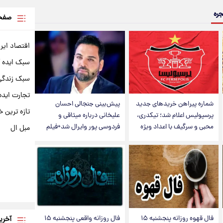
جره
صفحه
اقتصاد ایر
سبک ایده 
سبک زندگی 
تجارت ایده
شماره پیراهن خریدهای جدید
پیش‌بینی جنجالی احسان
تازه ترین خ
پرسپولیس اعلام شد؛ تیکدری،
علیخانی درباره میثاقی و
محبی و سرگیف با اعداد ویژه
فردوسی پور وایرال شد+فیلم
مبل ال
فال قهوه روزانه پنجشنبه ۱۵
فال روزانه واقعی پنجشنبه ۱۵
آخری