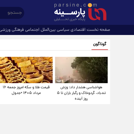
صفحه نخست
اقتصادی
سیاسی
بین‌الملل
اجتماعی
فرهنگی
ورزشی
گوناگون
هواشناسی هشدار داد: وزش
قیمت طلا و سکه امروز جمعه ۱۶
تندباد، گردوخاک و رگبار باران تا ۵
مرداد ۱۴۰۵ +جدول
روز آینده