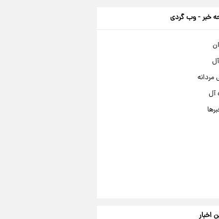
 خبر - وب گردی
ان
آل
مردانه
 آل
برها
ن اخبار