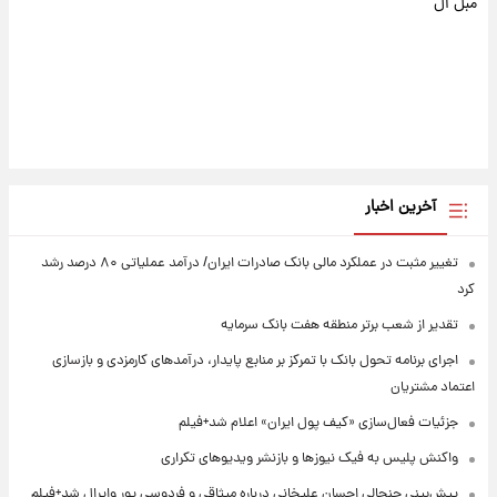
مبل ال
آخرین اخبار
تغییر مثبت در عملکرد مالی بانک صادرات ایران/ درآمد عملیاتی ۸۰ درصد رشد
کرد
تقدیر از شعب برتر منطقه هفت بانک سرمایه
اجرای برنامه تحول بانک با تمرکز بر منابع پایدار، درآمدهای کارمزدی و بازسازی
اعتماد مشتریان
جزئیات فعال‌سازی «کیف پول ایران» اعلام شد+فیلم
واکنش پلیس به فیک نیوزها و بازنشر ویدیوهای تکراری
پیش‌بینی جنجالی احسان علیخانی درباره میثاقی و فردوسی پور وایرال شد+فیلم