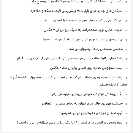
بقایی درباره مذاکرات تهران و مسقط بر سر تنگه هرمز توضیح داد
سیگنال‌های جدید برای بازار طلا؛ پیش‌بینی قیمت سکه و طلا فردا
آمریکا برخی از تحریم‌های مربوط به سپاه را لغو کرد + عکس
قدرت نمایی نوید محمدزاده به سبک بروس لی + عکس
ارزش سهام عدالت برای امروز چهارشنبه ۱۴ مرداد + جدول
محسن مسلمان رسما پرسپولیسی شد
اشک های پائولو مالدینی در مراسم هم بازی قدیمی اش فرانکو بارزی + فیلم
پست مفهومی جدید پویا امینی وایرال شد + عکس
پشت پرده‌ مسدودی حساب شرکت ملی نفت / از ضمانت صندوق بازنشستگی تا
صف ۳ بانک طلبکار
یک پژوهش مهم درخصوص پروتئین مورد نیاز بدن
منتخب بهترین خانه های جهان به لحاظ معماری + تصاویر
قراردادهای نجومی به والیبال ایران هم رسید
سفر رسمی عراقچی به پاکستان / آیا یک رایزنی مهم منطقه‌ای در راه است؟