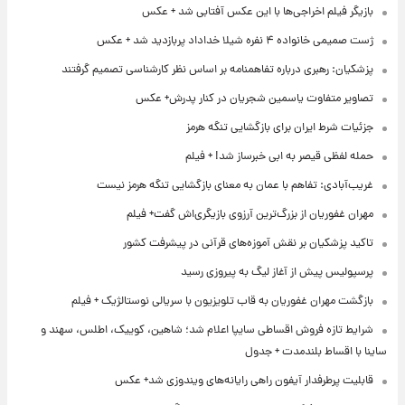
بازیگر فیلم اخراجی‌ها با این عکس آفتابی شد + عکس
ژست صمیمی خانواده ۴ نفره شیلا خداداد پربازدید شد + عکس
پزشکیان: رهبری درباره تفاهمنامه بر اساس نظر کارشناسی تصمیم گرفتند
تصاویر متفاوت یاسمین شجریان در کنار پدرش+ عکس
جزئیات شرط ایران برای بازگشایی تنگه هرمز
حمله لفظی قیصر به ابی خبرساز شد! + فیلم
غریب‌آبادی: تفاهم با عمان به معنای بازگشایی تنگه هرمز نیست
مهران غفوریان از بزرگ‌ترین آرزوی بازیگری‌اش گفت+ فیلم
تاکید پزشکیان بر نقش آموزه‌های قرآنی در پیشرفت کشور
پرسپولیس پیش از آغاز لیگ به پیروزی رسید
بازگشت مهران غفوریان به قاب تلویزیون با سریالی نوستالژیک + فیلم
شرایط تازه فروش اقساطی سایپا اعلام شد؛ شاهین، کوییک، اطلس، سهند و
ساینا با اقساط بلندمدت + جدول
قابلیت پرطرفدار آیفون راهی رایانه‌های ویندوزی شد+ عکس