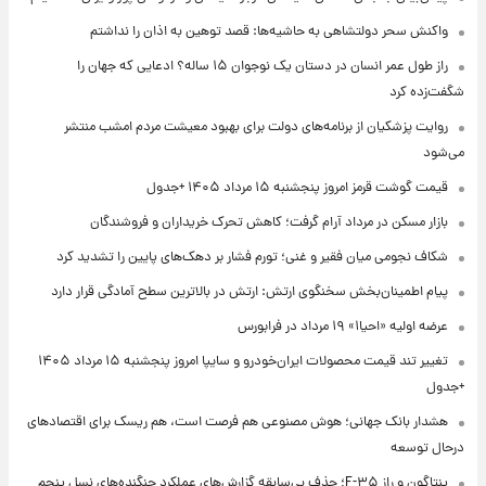
واکنش سحر دولتشاهی به حاشیه‌ها: قصد توهین به اذان را نداشتم
راز طول عمر انسان در دستان یک نوجوان ۱۵ ساله؟ ادعایی که جهان را
شگفت‌زده کرد
روایت پزشکیان از برنامه‌های دولت برای بهبود معیشت مردم امشب منتشر
می‌شود
قیمت گوشت قرمز امروز پنجشنبه ۱۵ مرداد ۱۴۰۵ +جدول
بازار مسکن در مرداد آرام گرفت؛ کاهش تحرک خریداران و فروشندگان
شکاف نجومی میان فقیر و غنی؛ تورم فشار بر دهک‌های پایین را تشدید کرد
پیام اطمینان‌بخش سخنگوی ارتش: ارتش در بالاترین سطح آمادگی قرار دارد
عرضه اولیه «احیا۱» ۱۹ مرداد در فرابورس
تغییر تند قیمت محصولات ایران‌خودرو و سایپا امروز پنجشنبه ۱۵ مرداد ۱۴۰۵
+جدول
هشدار بانک جهانی؛ هوش مصنوعی هم فرصت است، هم ریسک برای اقتصادهای
درحال توسعه
پنتاگون و راز F-۳۵؛ حذف بی‌سابقه گزارش‌های عملکرد جنگنده‌های نسل پنجم