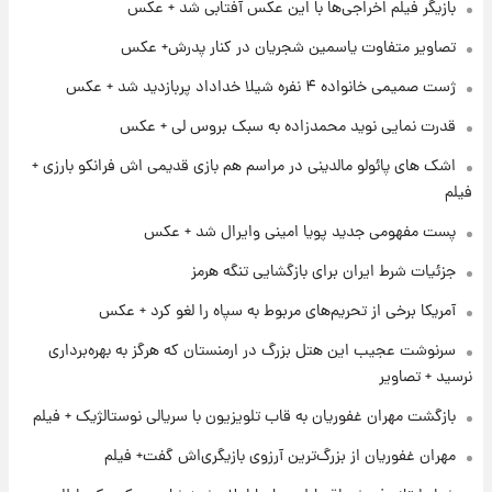
بازیگر فیلم اخراجی‌ها با این عکس آفتابی شد + عکس
۱ روز پیش
آغاز طرح جدید فروش مشارکت در تولید سایپا؛
تصاویر متفاوت یاسمین شجریان در کنار پدرش+ عکس
نام خودرو، مبلغ پیش پرداخت و زمان تحویل |
سود مشارکت چند درصد است؟
ژست صمیمی خانواده ۴ نفره شیلا خداداد پربازدید شد + عکس
۱ روز پیش
قدرت نمایی نوید محمدزاده به سبک بروس لی + عکس
زمان پخش «مرد سه هزار چهره» مشخص شد
اشک های پائولو مالدینی در مراسم هم بازی قدیمی اش فرانکو بارزی +
فیلم
۱ روز پیش
پست مفهومی جدید پویا امینی وایرال شد + عکس
کار استقلال و رامین رضاییان رسما تمام شد +
عکس / خداحافظی صمیمانه آبی ها با رامین!
جزئیات شرط ایران برای بازگشایی تنگه هرمز
آمریکا برخی از تحریم‌های مربوط به سپاه را لغو کرد + عکس
۱ روز پیش
آتش اختلاف در اینستاگرام؛ تمجید از حردانی به
سرنوشت عجیب این هتل بزرگ در ارمنستان که هرگز به بهره‌برداری
مذاق رضاییان خوش نیامد+عکس
نرسید + تصاویر
بازگشت مهران غفوریان به قاب تلویزیون با سریالی نوستالژیک + فیلم
۱ روز پیش
پروین اعتصامی در دوران نوجوانی؛ اواخر دهه
مهران غفوریان از بزرگ‌ترین آرزوی بازیگری‌اش گفت+ فیلم
۱۲۹۰ شمسی