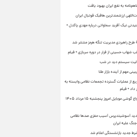
هم‌نامه به نفع ایران بهبود یافت
‌اللهی ارزشمندترین هافبک فوتبال ایران
یدنی نیک آفرید سماواتی درباره مهدی پاکدل +
ۀ طرح راهبردی مدیریت تنگه هرمز منتشر شد
ب شهاب حسینی از فرار در دوره سربازی + فیلم
لیت سیستم دید در شب
نی مهم از آینده بازار طلا
ع از عملیات گسترده تجمعات نظامی وابسته به
داد + فیلم
قیمت انواع گوشی موبایل امروز پنجشنبه ۱۵ مرداد ۱۴۰۵
دید آسوشیتدپرس آسیب مغزی صدها نظامی
جنگ علیه ایران
رط جدید بازنشستگی اعلام شد