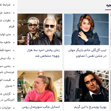
شرایط تفا
جره
سعید عزت
نظرات شن
فیلم
متن اولی
خاطره جال
تیپ گل‌گلی خانم بازیگر جوان
زمان پخش «مرد سه هزار
نحوه فعا
در جشن نفس | تصاویر
چهره» مشخص شد
یک پیش‌بی
یحیی سری
عربستان خبر 
+ جدول
گزارش ج
آمریکایی در 
پوریا پورسرخ با این گریم
استایل جالب سوپرمدل روس
جزئیات ش