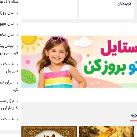
ساله؟ ادعا
کریمخان
فال روزانه و
فال قهوه روزان
فال حافظ پنجشنب
پیش‌بینی
فردوسی پور
+جدول
کرد
بازار مس
خریداران و
جره
قیمت طلا و 