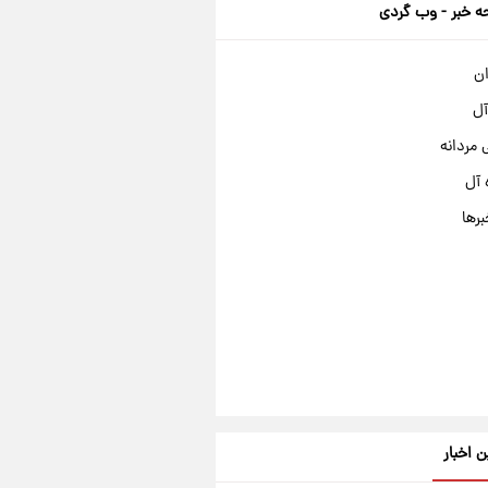
 خبر - وب گردی
ان
آل
مردانه
 آل
برها
ن اخبار