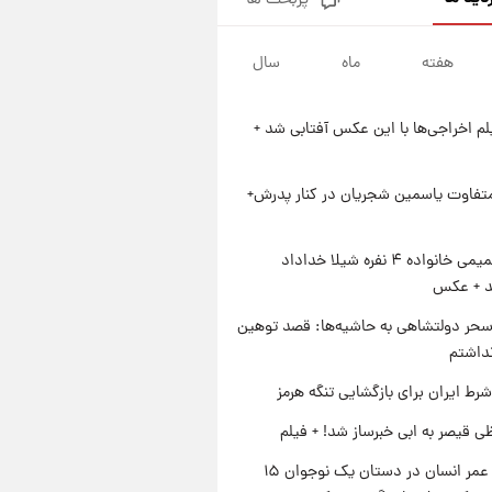
پربحث ها
فال قهوه روزانه پنجشنبه ۱۵ مرداد
ماه ۱۴۰۵
هفته
ماه
سال
۲۰ ساعت پیش
فال روزانه واقعی پنجشنبه ۱۵
مرداد ۱۴۰۵
یلم اخراجی‌ها با این عکس آفتابی شد +
۱ روز پیش
ارزش سهام عدالت برای امروز
چهارشنبه ۱۴ مرداد + جدول
متفاوت یاسمین شجریان در کنار پدرش+
۱ روز پیش
آغاز طرح جدید فروش مشارکت در
ژست صمیمی خانواده ۴ نفره شیلا خداداد
تولید سایپا؛ نام خودرو، مبلغ پیش
شد + عکس
پرداخت و زمان تحویل | سود
مشارکت چند درصد است؟
حر دولتشاهی به حاشیه‌ها: قصد توهین
نداشتم
رط ایران برای بازگشایی تنگه هرمز
ی قیصر به ابی خبرساز شد! + فیلم
راز طول عمر انسان در دستان یک نوجوان ۱۵