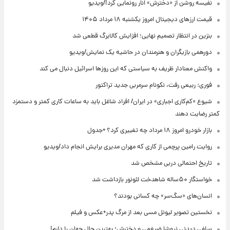
نفیسه روشن از «دخترش» انار رونمایی کرد!/ویدیو
قیمت ارزهای دیجیتال امروز یکشنبه ۱۸ مرداد ۱۴۰۵
بنزین در انتظار تصمیم نهایی؛ افزایش کالابرگ قطعی شد
دورهمی بازیگران و هنرمندان در حاشیه یک نمایش/ویدیو
واکنش معنادار ظریف به سیاستی که این روزها اسرائیل دنبال می کند
فوری: ربیعی رفت، نکونام سرمربی جدید تراکتور
شیوع «کم‌کاری اجباری» در ایران/ افراد شاغل باید به ساعات کاری کمتر و دستمزد
کمتر رضایت دهند
بازار خودرو امروز ۱۸ مرداد چه تغییری کرد؟ +جدول
روایت رامین پرچمی از کاری که مهران مدیری برایش انجام داد/ویدیو
تاریخ احتمالی دربی مشخص شد
خواستگار ۵۰ساله شاهدخت لئونور بازداشت شد
انسان‌های «سگ‌سر» چه کسانی بودند؟
نخستین تصویر لیونل مسی بعد از مرگ پدر+عکس و فیلم
سلفی دیدنی نیوشا ضیغمی و دخترش؛ بهترین حال جهان را دارم!