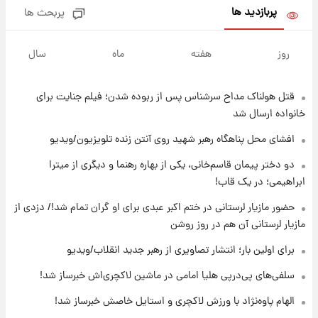
پربازدید ها
پربحث ها
۱۰ ساعت پیش
فال روزانه واقعی یکشنبه ۱۸ مرداد ۱۴۰۵
روز
هفته
ماه
سال
قتل هولناک مداح سرشناس پس از ربوده شدن؛ فیلم جنایت برای
۱۷ ساعت پیش
ارزش سهام عدالت برای امروز ۱۷ مرداد ۱۴۰۵ +
خانواده ارسال شد
جدول
افشای محل پناهگاه‌ رهبر شهید روی آنتن زنده تلویزیون/ویدیو
۱۸ ساعت پیش
دو دختر پیمان قاسم‌خانی، یکی از بهاره رهنما و دیگری از میترا
لیونل مسی عزادار شد! + جزئیات
ابراهیمی؛ در یک قاب!
حضور مازیار لرستانی در ختم اکبر عبدی برای او گران تمام شد!/ دزدی از
مازیار لرستانی آن هم در روز روشن
۲۱ ساعت پیش
لحظه برخورد رعد و برق به ساختمان مرکز تجارت
برای اولین بار؛ انتشار تصاویری از رهبر جدید انقلاب/ویدیو
جهانی در آمریکا + فیلم
سلفی‌های پی‌درپی هلیا امامی در ماشین لاکچری‌اش خبرساز شد!
۲۱ ساعت پیش
الهام پاوه‌نژاد با ورزش لاکچری و استایل خاصش خبرساز شد!
برای اولین بار؛ انتشار تصاویری از رهبر جدید