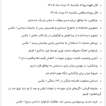
فال قهوه روزانه یکشنبه ۱۸ مرداد ماه ۱۴۰۵
فال روزانه واقعی یکشنبه ۱۸ مرداد ۱۴۰۵
عراقچی: به توافق درباره مسیر موقت با عمان نزدیک شده‌ایم
تصویری عاشقانه از شاهرخ استخری و همسرش پس از شایعات جدایی + عکس
تصویر دیده‌نشده از بیتا فرهی و گوگوش در یک قاب خاص + عکس
پیراهن شماره ۱۰ استقلال به جانشین رامین رضاییان رسید + عکس
بازخوانی آهنگ معروف محمد نوری توسط غزل شاکری + فیلم
آخرین وضعیت قیمت برنج و حبوبات؛ کاهش قیمت‌ها واقعیت دارد؟
پزشکیان: در بهترین زمان برای دستیابی به توافق قرار داریم
شروط ایران برای بازگشایی تنگه هرمز اعلام شد
استایل متفاوت افسانه بایگان در ۶۴ سالگی + عکس
علیرضا قربانی «گل‌های باران خورده» را خواند/ رفتی و بعد از تو دنیا غرق شد در
گریه‌هایم + فیلم
خرید جدید پرسپولیس رسمی شد؛ هافبک تازه‌وارد با لباس سرخ + عکس