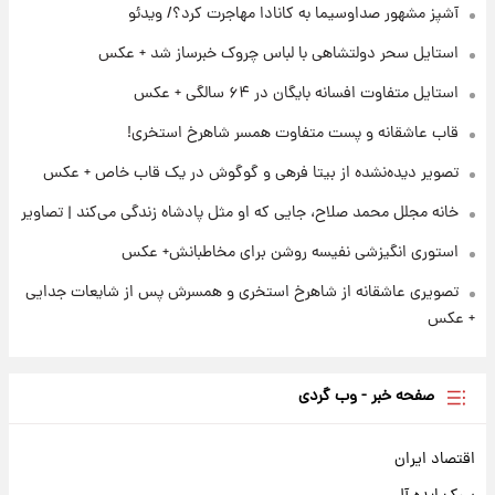
انقلاب/ویدیو
آشپز مشهور صداوسیما به کانادا مهاجرت کرد؟/ ویدئو
استایل سحر دولتشاهی با لباس چروک خبرساز شد + عکس
۲۱ ساعت پیش
تصاویر عمامه بستن به شیوه خاتمی/ویدیو
استایل متفاوت افسانه بایگان در ۶۴ سالگی + عکس
قاب عاشقانه و پست متفاوت همسر شاهرخ استخری!
تصویر دیده‌نشده از بیتا فرهی و گوگوش در یک قاب خاص + عکس
خانه مجلل محمد صلاح، جایی که او مثل پادشاه زندگی می‌کند | تصاویر
استوری انگیزشی نفیسه روشن برای مخاطبانش+ عکس
تصویری عاشقانه از شاهرخ استخری و همسرش پس از شایعات جدایی
+ عکس
صفحه خبر - وب گردی
اقتصاد ایران