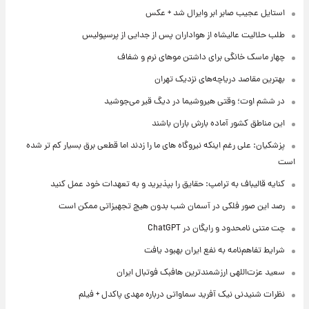
استایل عجیب صابر ابر وایرال شد + عکس
طلب حلالیت عالیشاه از هواداران پس از جدایی از پرسپولیس
چهار ماسک خانگی برای داشتن موهای نرم و شفاف
بهترین مقاصد دریاچه‌های نزدیک تهران
در ششم اوت؛ وقتی هیروشیما در دیگ قیر می‌جوشید
این مناطق کشور آماده بارش باران باشند
پزشکیان: علی رغم اینکه نیروگاه های ما را زدند اما قطعی برق بسیار کم تر شده
است
کنایه قالیباف به ترامپ: حقایق را بپذیرید و به تعهدات خود عمل کنید
رصد این صور فلکی در آسمان شب بدون هیچ تجهیزاتی ممکن است
چت متنی نامحدود و رایگان در ChatGPT
شرایط تفاهم‌نامه به نفع ایران بهبود یافت
سعید عزت‌اللهی ارزشمندترین هافبک فوتبال ایران
نظرات شنیدنی نیک آفرید سماواتی درباره مهدی پاکدل + فیلم