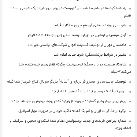
پادشاه کوه ها در منظومه شمسی / اورست در برابر این هیولا یک شوخی است +
فیلم
هنرنمایی روزبه حصاری آن هم بدون بدلکار + فیلم
آوای موسیقی اوشین در تهران توسط سفیر ژاپن نواخته شد + فیلم
دادستان تهران از توقیف گسترده اموال شرکت‌های تراستی خبر داد
تغییر در شرایط بازنشستگی؛ شرط جدید اعلام شد
شاهکار طبیعت در دل سنگ؛ تومسونیت چگونه نقش‌های خیره‌کننده خلق
می‌کند؟+فیلم
توصیف جالب هادی حجازی‌فر درباره ی "سایه" بازیگر سریال کلاغ خبرساز شد+فیلم
ایران تعرفه ۷ درصدی تردد از تنگه هرمز را ابلاغ کرد
پیش‌بینی بارش‌های گسترده با ورود ال‌نینو؛ کدام روزها پربارش‌تر خواهند بود؟
ترکیه از مذاکرات ایران و آمریکا گفت؛ تأکید فیدان بر ضرورت مهار اسرائیل
شماره پیراهن خریدهای جدید پرسپولیس اعلام شد؛ تیکدری، محبی و سرگیف با
اعداد ویژه