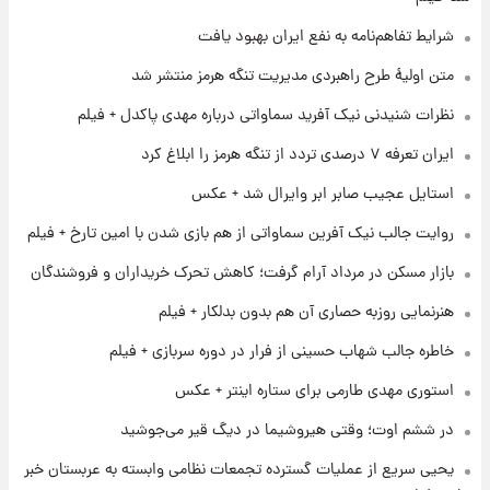
شاهین، کوییک، اطلس، سهند و ساینا با اقساط
بلندمدت + جدول
شرایط تفاهم‌نامه به نفع ایران بهبود یافت
۱ روز پیش
متن اولیۀ طرح راهبردی مدیریت تنگه هرمز منتشر شد
سیگنال‌های جدید برای بازار طلا؛ پیش‌بینی
قیمت سکه و طلا فردا
نظرات شنیدنی نیک آفرید سماواتی درباره مهدی پاکدل + فیلم
ایران تعرفه ۷ درصدی تردد از تنگه هرمز را ابلاغ کرد
۱ روز پیش
استایل عجیب صابر ابر وایرال شد + عکس
فال حافظ پنجشنبه ۱۵ مرداد ماه ۱۴۰۵
روایت جالب نیک آفرین سماواتی از هم بازی شدن با امین تارخ + فیلم
بازار مسکن در مرداد آرام گرفت؛ کاهش تحرک خریداران و فروشندگان
۱ روز پیش
فال قهوه روزانه پنجشنبه ۱۵ مرداد ماه ۱۴۰۵
هنرنمایی روزبه حصاری آن هم بدون بدلکار + فیلم
خاطره جالب شهاب حسینی از فرار در دوره سربازی + فیلم
استوری مهدی طارمی برای ستاره اینتر + عکس
در ششم اوت؛ وقتی هیروشیما در دیگ قیر می‌جوشید
یحیی سریع از عملیات گسترده تجمعات نظامی وابسته به عربستان خبر