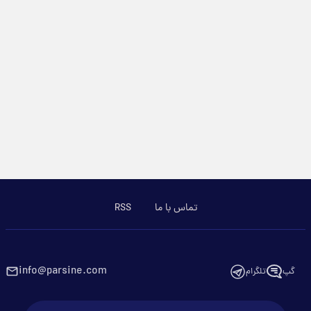
تماس با ما
RSS
info@parsine.com
گپ
تلگرام