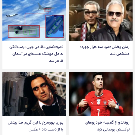
زمان پخش «مرد سه هزار چهره»
قدرت‌نمایی نظامی چین؛ بمب‌افکن
مشخص شد
حامل موشک هسته‌ای در آسمان
ظاهر شد
رونالدو از گنجینه خودروهای
پوریا پورسرخ با این گریم جذابیتش
لوکسش رونمایی کرد
را از دست داد + عکس