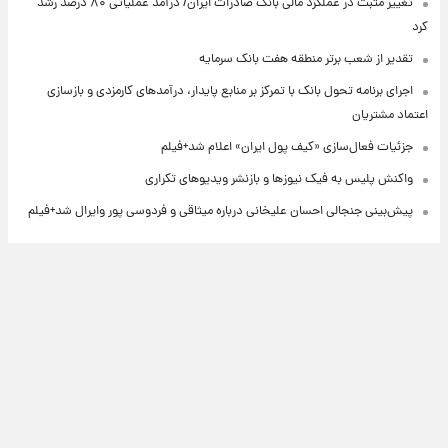
تغییر مثبت در عملکرد مالی بانک صادرات ایران/ درآمد عملیاتی ۸۰ درصد رشد
کرد
تقدیر از شعب برتر منطقه هفت بانک سرمایه
اجرای برنامه تحول بانک با تمرکز بر منابع پایدار، درآمدهای کارمزدی و بازسازی
اعتماد مشتریان
جزئیات فعال‌سازی «کیف پول ایران» اعلام شد+فیلم
واکنش پلیس به فیک نیوزها و بازنشر ویدیوهای تکراری
پیش‌بینی جنجالی احسان علیخانی درباره میثاقی و فردوسی پور وایرال شد+فیلم