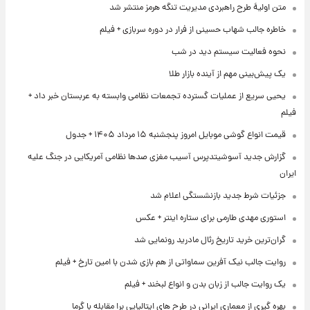
متن اولیۀ طرح راهبردی مدیریت تنگه هرمز منتشر شد
خاطره جالب شهاب حسینی از فرار در دوره سربازی + فیلم
نحوه فعالیت سیستم دید در شب
یک پیش‌بینی مهم از آینده بازار طلا
یحیی سریع از عملیات گسترده تجمعات نظامی وابسته به عربستان خبر داد +
فیلم
قیمت انواع گوشی موبایل امروز پنجشنبه ۱۵ مرداد ۱۴۰۵ + جدول
گزارش جدید آسوشیتدپرس آسیب مغزی صدها نظامی آمریکایی در جنگ علیه
ایران
جزئیات شرط جدید بازنشستگی اعلام شد
استوری مهدی طارمی برای ستاره اینتر + عکس
گران‌ترین خرید تاریخ رئال مادرید رونمایی شد
روایت جالب نیک آفرین سماواتی از هم بازی شدن با امین تارخ + فیلم
یک روایت جالب از زبان بدن و انواع لبخند + فیلم
بهره گیری از معماری ایرانی در طرح های ایتالیایی برا مقابله با گرما