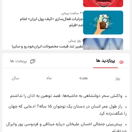
۲۱ ساعت پیش
جزئیات فعال‌سازی «کیف پول ایران» اعلام
شد+فیلم
۱ روز پیش
تغییر تند قیمت محصولات ایران‌خودرو و سایپا
امروز پنجشنبه ۱۵ مرداد ۱۴۰۵ +جدول
پربازدید ها
پربحث ها
۱ روز پیش
قیمت طلا و سکه امروز پنجشنبه ۱۵ مرداد ۱۴۰۵
روز
هفته
ماه
سال
واکنش سحر دولتشاهی به حاشیه‌ها: قصد توهین به اذان را نداشتم
۱ روز پیش
شارژ جدید کالابرگ برای سه دهک؛ جزئیات اعلام
راز طول عمر انسان در دستان یک نوجوان ۱۵ ساله؟ ادعایی که جهان
شد
را شگفت‌زده کرد
۱ روز پیش
پیش‌بینی جنجالی احسان علیخانی درباره میثاقی و فردوسی پور وایرال
شرایط تازه فروش اقساطی سایپا اعلام شد؛
شد+فیلم