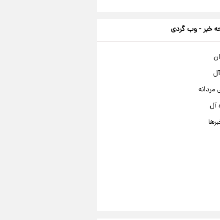
 خبر - وب گردی
ان
آل
مردانه
 آل
برها