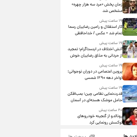
مشارکت چند درصد است؟
زمان پخش «مرد سه هزار چهره»
مشخص شد
۱۹ ساعت پیش
کار استقلال و رامین رضاییان رسما
تمام شد + عکس / خداحافظی
صمیمانه آبی ها با رامین!
۱۹ ساعت پیش
آتش اختلاف در اینستاگرام؛ تمجید
از حردانی به مذاق رضاییان خوش
نیامد+عکس
۱۹ ساعت پیش
پروین اعتصامی در دوران نوجوانی؛
اواخر دهه ۱۲۹۰ شمسی
۱۹ ساعت پیش
قدرت‌نمایی نظامی چین؛ بمب‌افکن
حامل موشک هسته‌ای در آسمان
ظاهر شد
۲۰ ساعت پیش
رونالدو از گنجینه خودروهای
لوکسش رونمایی کرد
۲۲ ساعت پیش
زدید ها