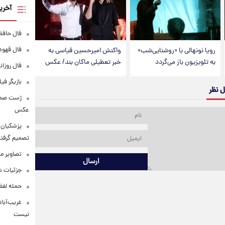
آخری
فال حافظ پنجشنبه
فال قهوه روزانه
رویا نونهالی با «روشنایی‌شب»
واکنش امیرحسین قیاسی به
به تلویزیون باز می‌گردد
خبر تعطیلی ماکان بند/ عکس
فال روزانه وا
بازیگر فی
ل نظر
عکس
پزشکیان: 
تصمیم گرفتن
تصاویر م
ارسال
جزئیات شر
حمله لفظی
غریب‌آباد
نیست