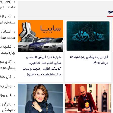
پوریا پو
داد + عکس
جره
قابی از 
سینمای ایر
استایل ت
همسر بهرام
فقیهه سل
بهاره رهنما
فال روزانه واقعی پنجشنبه ۱۵
شرایط تازه فروش اقساطی
آقای مجر
مرداد ۱۴۰۵
سایپا اعلام شد؛ شاهین،
متفاوت؛ «غ
کوییک، اطلس، سهند و ساینا
با اقساط بلندمدت + جدول
فال حافظ چهارش
زمان پخ
فال روزانه و
بازیگر ز
خانوادگی