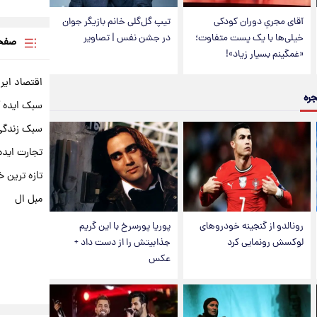
آقای مجریِ دوران کودکی
تیپ گل‌گلی خانم بازیگر جوان
خیلی‌ها با یک پست متفاوت؛
در جشن نفس | تصاویر
صفحه
«غمگینم بسیار زیاد»!
اقتصاد ایر
جره
سبک ایده 
سبک زندگی 
تجارت ایده
تازه ترین خ
مبل ال
رونالدو از گنجینه خودروهای
پوریا پورسرخ با این گریم
لوکسش رونمایی کرد
جذابیتش را از دست داد +
عکس