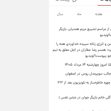
پربحث ها
قیمت دلار در بازار آزاد امروز
چهارشنبه ۱۴ مرداد ۱۴۰۵/ نرخ‌ها
ثابت ماند؟ +جدول
هفته
ماه
سال
۲۲ ساعت پیش
علی مطهری: اجرای کامل
تفاهم‌نامه اسلام‌آباد، پیروزی
از مراسم تشییع مریم همتیان، بازیگر
بزرگ‌تری برای ایران است
۲۲ ساعت پیش
/ویدیو
واکنش تند تاکر کارلسون به حمله
آمریکا به مدرسه میناب؛ «باید
 و انرژی زنانه سپیده خداوردی همه را
سیلی محکمی به صورت ترامپ زد»
؛ همسر رضا عطاران در اجل معلق به تیم
۲۳ ساعت پیش
قیمت طلا و سکه امروز چهارشنبه
جو پیوست!/ویدیو
۱۴ مرداد ۱۴۰۵/کاهش قیمت طلا
وز چهارشنبه ۱۴ مرداد ۱۴۰۵
و سکه
جالب سوپرمدل روس در اصفهان
بازگشت چهره خاطره‌ساز به تلویزیون بعد از ۳۳
لی خانم بازیگر جوان در جشن نفس |