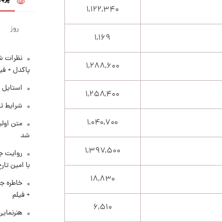
۱,۱۲۲,۳۴۰
روز
۱,۱۶۹
نظرات شن
۱,۲۸۸,۶۰۰
پاکدل + فی
استایل 
۱,۲۵۸,۴۰۰
شرایط تف
۱,۰۴۰,۷۰۰
متن اولی
شد
۱,۳۹۷,۵۰۰
روایت ج
با امین تار
۱۸,۸۳۰
خاطره جا
+ فیلم
۶,۵۱۰
هنرنمایی