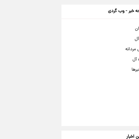
 خبر - وب گردی
ان
آل
مردانه
 آل
برها
ن اخبار