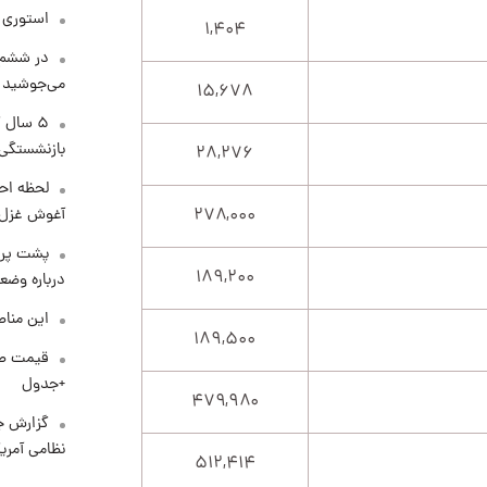
استوری م
۱,۴۰۴
در ششم 
می‌جوشید
۱۵,۶۷۸
۵ سال 
بازنشستگی
۲۸,۲۷۶
لحظه احس
۲۷۸,۰۰۰
آغوش غزل 
پشت پرد
۱۸۹,۲۰۰
درباره وض
این مناط
۱۸۹,۵۰۰
+جدول
۴۷۹,۹۸۰
گزارش ج
نظامی آمری
۵۱۲,۴۱۴