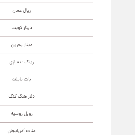
ریال عمان
دینار کویت
دینار بحرین
رینگیت مالزی
بات تایلند
دلار هنگ کنگ
روبل روسیه
منات آذربایجان