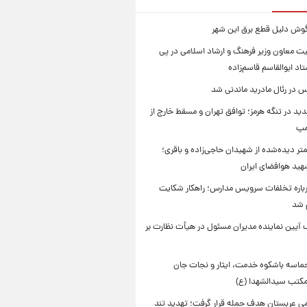
یگوش دلیل قطع برق این شهر
یت معاون وزیر فرهنگ و ارشاد اسلامی در پی
د ابوالقاسم قاسم‌زاده
 در رئال مادرید ماندنی شد
ید در تنگه هرمز؛ توافق تهران و مسقط خارج از
مپ
تر دیده‌شده از شهیدان حاجی‌زاده و باقری؛
هید هوافضای ایران
باره تخلفات سرویس مدارس؛ راهکار شکایت
م شد
 آیین نماینده مدیران مسئول در هیأت نظارت بر
حماسه باشکوه خدمت، ایثار و نجات جان
 مکتب سیدالشهدا (ع)
امی عربستان هدف حمله قرار گرفت؛ تهدید تند