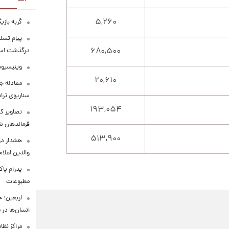
۵,۲۶۰
گربه باز
پیام تسل
۶۸۰,۵۰۰
درگذشت استا
وینیسیوس
۲۰,۶۱۰
معادله جد
سناریوی ترا
۱۹۳,۰۵۴
تصاویر کم
فرماندهان ش
۵۱۳,۹۰۰
هشدار در
والدین اعلا
پدرام پاک
مطبوعات
اربعین؛ 
انسان‌ها در
مراکز نظ