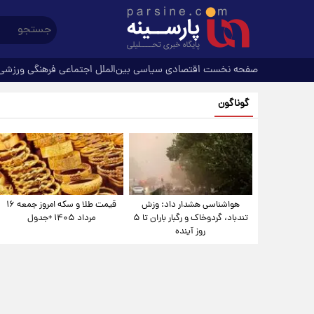
صفحه نخست
اقتصادی
سیاسی
بین‌الملل
اجتماعی
فرهنگی
ورزشی
گوناگون
هواشناسی هشدار داد: وزش
قیمت طلا و سکه امروز جمعه ۱۶
تندباد، گردوخاک و رگبار باران تا ۵
مرداد ۱۴۰۵ +جدول
روز آینده