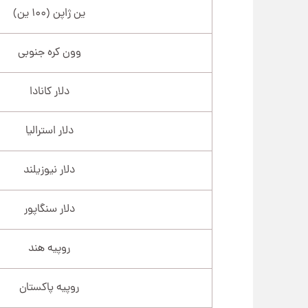
ین ژاپن (۱۰۰ ین)
وون کره جنوبی
دلار کانادا
دلار استرالیا
دلار نیوزیلند
دلار سنگاپور
روپیه هند
روپیه پاکستان