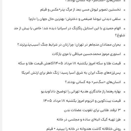
انسان‌های «سگ‌سر» چه کسانی بودند؟
نخستین تصویر لیونل مسی بعد از مرگ پدر+عکس و فیلم
سلفی دیدنی نیوشا ضیغمی و دخترش؛ بهترین حال جهان را دارم!
الهام حمیدی با این استایل رنگارنگ در اسپانیا دیده شد؛ خاص یا بیش از حد
شلوغ؟
بحران معتادان متجاهر در تهران؛ چرا زنان در شرایط جنگ آسیب‌پذیرترند؟
استوری مرموز محمدحسین میثاقی با موی بازکات
قیمت طلا و سکه امروز یکشنبه ۱۸ مرداد ۱۴۰۵/کاهش قیمت طلا و سکه
پس‌لرزه‌های جنگ ایران به شرق آسیا رسید؛ زنگ خطر برای ارتش آمریکا
انسان‌های «سگ‌سر» چه کسانی بودند؟
بهاره رهنما راز ماندگاری هدیه تهرانی را توضیح داد/ویدیو
قیمت بیت‌کوین و اتریوم امروز یکشنبه ۱۸ مرداد ۱۴۰۵
۳ ترفند طلایی برای تقویت عضلات بدن
طرز تهیه کیک انبه‌ای ساده و مجلسی در خانه
روش خلاقانه کاشت هندوانه در خانه را ببینید + فیلم