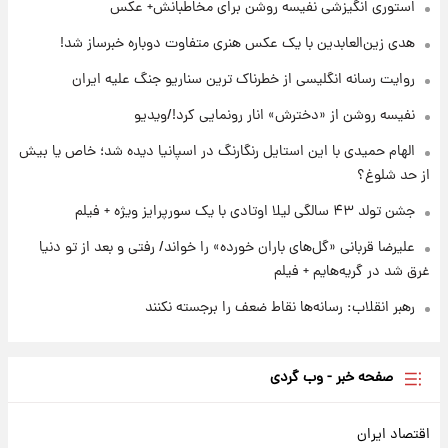
جدول
استوری انگیزشی نفیسه روشن برای مخاطبانش+ عکس
هدی زین‌العابدین با یک عکس هنری متفاوت دوباره خبرساز شد!
۲۳ ساعت پیش
لیونل مسی عزادار شد! + جزئیات
روایت رسانه انگلیسی از خطرناک ترین سناریو جنگ علیه ایران
نفیسه روشن از «دخترش» انار رونمایی کرد!/ویدیو
الهام حمیدی با این استایل رنگارنگ در اسپانیا دیده شد؛ خاص یا بیش
از حد شلوغ؟
جشن تولد ۴۳ سالگی لیلا اوتادی با یک سورپرایز ویژه + فیلم
علیرضا قربانی «گل‌های باران خورده» را خواند/ رفتی و بعد از تو دنیا
غرق شد در گریه‌هایم + فیلم
رهبر انقلاب: رسانه‌ها نقاط ضعف را برجسته نکنند
صفحه خبر - وب گردی
اقتصاد ایران