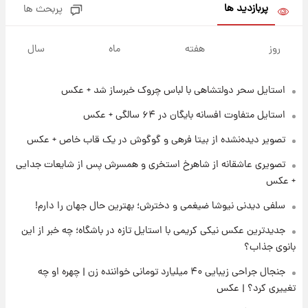
پربازدید ها
پربحث ها
۲۰ ساعت پیش
تاریخ اعلام نتایج نهایی دکتری مشخص شد
روز
هفته
ماه
سال
استایل سحر دولتشاهی با لباس چروک خبرساز شد + عکس
۱۳ ساعت پیش
فال حافظ یکشنبه ۱۸ مرداد ماه ۱۴۰۵
استایل متفاوت افسانه بایگان در ۶۴ سالگی + عکس
تصویر دیده‌نشده از بیتا فرهی و گوگوش در یک قاب خاص + عکس
۱۴ ساعت پیش
تصویری عاشقانه از شاهرخ استخری و همسرش پس از شایعات جدایی
فال قهوه روزانه یکشنبه ۱۸ مرداد ماه ۱۴۰۵
+ عکس
سلفی دیدنی نیوشا ضیغمی و دخترش؛ بهترین حال جهان را دارم!
۱۵ ساعت پیش
جدیدترین عکس نیکی کریمی با استایل تازه در باشگاه؛ چه خبر از این
فال روزانه واقعی یکشنبه ۱۸ مرداد ۱۴۰۵
بانوی جذاب؟
جنجال جراحی زیبایی ۴۰ میلیارد تومانی خواننده زن | چهره او چه
۲۲ ساعت پیش
تغییری کرد؟ | عکس
ارزش سهام عدالت برای امروز ۱۷ مرداد ۱۴۰۵ +