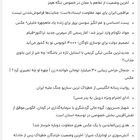
آخرین وضعیت از تفاهم با عمان در خصوص تنگه هرمز
عراقچی:ایران پای عهد مقاومت ایستاده‌است؛ جنایت‌ها فراموش‌شدنی نیست
پست احساسی و غم انگیز سوسن پرور برای زنده یاد ماهچهره خلیلی+ عکس
جواد نکونام وارد تبریز شد؛ آغاز رسمی کار سرمربی جدید تراکتور+فیلم
تصمیم دولت برای نوسازی ناوگان؛ ۴۰۰۰ اتوبوس نو به کشور می‌آید
جدیدترین عکس نیکی کریمی با استایل تازه در باشگاه؛ چه خبر از این بانوی
جذاب؟
جنجال جراحی زیبایی ۴۰ میلیارد تومانی خواننده زن | چهره او چه تغییری کرد؟ |
عکس
روایت رسانه انگلیسی از خطرناک ترین سناریو جنگ علیه ایران
ادای احترام ویژه دی‌پل به پدر مسی!
شهباز حسن‌پور: گروه مالی گردشگری با سرمایه‌گذاری در کرمان، الگویی موفق از
نقش‌آفرینی بخش خصوصی در توسعه استان است
هدی زین‌العابدین با یک عکس هنری متفاوت دوباره خبرساز شد!
آتش‌سوزی در لوناپارک شیراز؛ آخرین وضعیت خزندگان خطرناک پس از حادثه