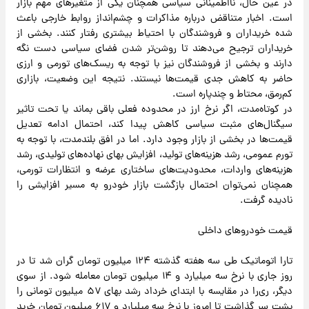
در عین حال، نااطمینانی سیاسی همچنان یکی از متغیرهای مهم بازار
است. اخبار متناقض درباره مذاکرات و چشم‌انداز روابط خارجی باعث
شده خریداران و فروشندگان با احتیاط بیشتری رفتار کنند. بخشی از
خریداران ترجیح می‌دهند تا روشن‌تر شدن فضای سیاسی دست نگه
دارند و بخشی از فروشندگان نیز با توجه به ریسک‌های تورمی و ارزی
حاضر به کاهش جدی قیمت‌ها نیستند. نتیجه این وضعیت، بازاری
کم‌رمق، محتاط و چندپاره است.
در کوتاه‌مدت، اگر نرخ ارز در محدوده فعلی باقی بماند یا تحت تاثیر
سیگنال‌های مثبت سیاسی کاهش پیدا کند، احتمال ادامه تعدیل
قیمت‌ها در بخشی از بازار وجود دارد. اما در افق بلندمدت، با توجه به
تورم عمومی، رشد هزینه‌های تولید، افزایش بهای نهاده‌های تولیدی، رشد
هزینه‌های واردات، محدودیت‌های ساختاری عرضه و انتظارات تورمی،
همچنان نمی‌توان احتمال بازگشت بازار خودرو به مسیر افزایشی را
نادیده گرفت.
قیمت خودروهای داخلی
تارا اتوماتیک طی سه هفته گذشته ۱۲۴ میلیون تومان گران شد تا در
روز جاری با نرخ سه میلیارد و ۱۴ میلیون تومان معامله شود. از سوی
دیگر، ری‌را در مقایسه با ابتدای خرداد رشد بهای ۵۷ میلیون تومانی را
پشت سر گذاشت تا امروز با نرخ سه میلیارد و ۶۱۷ میلیون تومان خرید