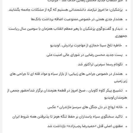
خبر انتصاب جدید محسن رضایی حذف شد + جزئیات
پزشکیان: ما امروز نیازمند دانشمندانی هستیم که گره از مشکلات جامعه بگشایند
هشدار جدی همتی در خصوص ممنوعیت اضافه ‌برداشت بانک‌ها
دیدار و گفت‌وگوی پزشکیان با رهبر معظم انقلاب همزمان با سومین سال ریاست
جمهوری
⁨ خاطره تلخ سینا حجازی از مهاجرت برادرش../ویدیو
پست جدید محسن رضایی در شورای عالی امنیت ملی
نکونام رسما سرمربی تراکتور شد
هشدار در خصوص جراحی های زیبایی: از بازار سیاه و مواد فله ای تا جراحی های
زیر زمینی
تشییع پیکر کاوه کاویان ، صبح امروز در قطعه هنرمندان برگزار شد/حضور جمعی از
هنرمندان/ویدیو
خانه ارواح در دل جنگل های سرسبز مازندران + عکس
تاکید سخنگوی سپاه پاسداران بر حفظ تنگه هرمز تا پذیرفتن همه شروط ایران
مظنون اصلی قتل «حمیدرضا رجب‌زاده» بازداشت شد