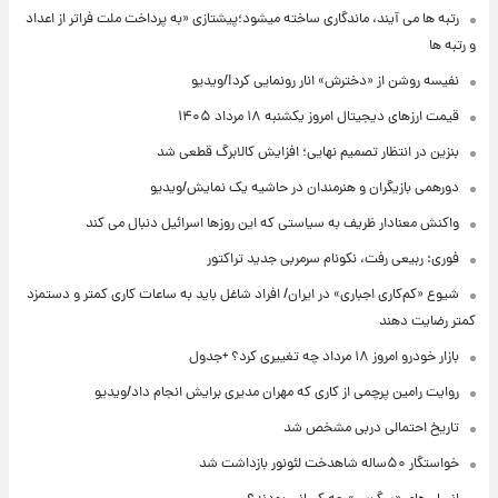
رتبه ها می آیند، ماندگاری ساخته میشود؛پیشتازی «به پرداخت ملت فراتر از اعداد
و رتبه ها
نفیسه روشن از «دخترش» انار رونمایی کرد!/ویدیو
قیمت ارزهای دیجیتال امروز یکشنبه ۱۸ مرداد ۱۴۰۵
بنزین در انتظار تصمیم نهایی؛ افزایش کالابرگ قطعی شد
دورهمی بازیگران و هنرمندان در حاشیه یک نمایش/ویدیو
واکنش معنادار ظریف به سیاستی که این روزها اسرائیل دنبال می کند
فوری: ربیعی رفت، نکونام سرمربی جدید تراکتور
شیوع «کم‌کاری اجباری» در ایران/ افراد شاغل باید به ساعات کاری کمتر و دستمزد
کمتر رضایت دهند
بازار خودرو امروز ۱۸ مرداد چه تغییری کرد؟ +جدول
روایت رامین پرچمی از کاری که مهران مدیری برایش انجام داد/ویدیو
تاریخ احتمالی دربی مشخص شد
خواستگار ۵۰ساله شاهدخت لئونور بازداشت شد