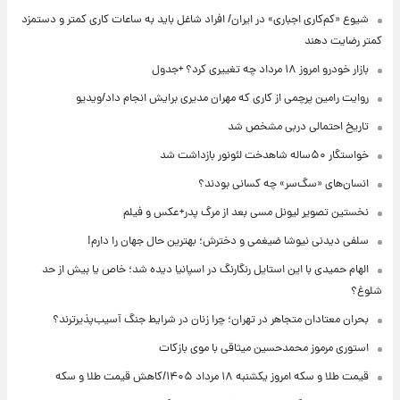
شیوع «کم‌کاری اجباری» در ایران/ افراد شاغل باید به ساعات کاری کمتر و دستمزد
کمتر رضایت دهند
بازار خودرو امروز ۱۸ مرداد چه تغییری کرد؟ +جدول
روایت رامین پرچمی از کاری که مهران مدیری برایش انجام داد/ویدیو
تاریخ احتمالی دربی مشخص شد
خواستگار ۵۰ساله شاهدخت لئونور بازداشت شد
انسان‌های «سگ‌سر» چه کسانی بودند؟
نخستین تصویر لیونل مسی بعد از مرگ پدر+عکس و فیلم
سلفی دیدنی نیوشا ضیغمی و دخترش؛ بهترین حال جهان را دارم!
الهام حمیدی با این استایل رنگارنگ در اسپانیا دیده شد؛ خاص یا بیش از حد
شلوغ؟
بحران معتادان متجاهر در تهران؛ چرا زنان در شرایط جنگ آسیب‌پذیرترند؟
استوری مرموز محمدحسین میثاقی با موی بازکات
قیمت طلا و سکه امروز یکشنبه ۱۸ مرداد ۱۴۰۵/کاهش قیمت طلا و سکه