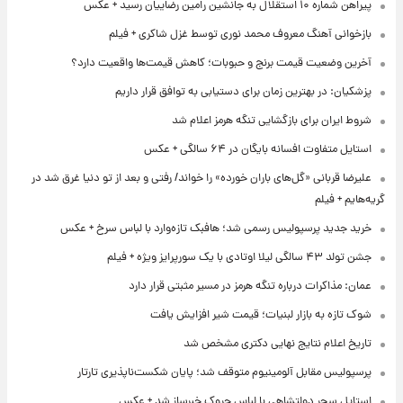
پیراهن شماره ۱۰ استقلال به جانشین رامین رضاییان رسید + عکس
بازخوانی آهنگ معروف محمد نوری توسط غزل شاکری + فیلم
آخرین وضعیت قیمت برنج و حبوبات؛ کاهش قیمت‌ها واقعیت دارد؟
پزشکیان: در بهترین زمان برای دستیابی به توافق قرار داریم
شروط ایران برای بازگشایی تنگه هرمز اعلام شد
استایل متفاوت افسانه بایگان در ۶۴ سالگی + عکس
علیرضا قربانی «گل‌های باران خورده» را خواند/ رفتی و بعد از تو دنیا غرق شد در
گریه‌هایم + فیلم
خرید جدید پرسپولیس رسمی شد؛ هافبک تازه‌وارد با لباس سرخ + عکس
جشن تولد ۴۳ سالگی لیلا اوتادی با یک سورپرایز ویژه + فیلم
عمان: مذاکرات درباره تنگه هرمز در مسیر مثبتی قرار دارد
شوک تازه به بازار لبنیات؛ قیمت شیر افزایش یافت
تاریخ اعلام نتایج نهایی دکتری مشخص شد
پرسپولیس مقابل آلومینیوم متوقف شد؛ پایان شکست‌ناپذیری تارتار
استایل سحر دولتشاهی با لباس چروک خبرساز شد + عکس