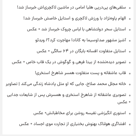
لحظه برخورد رعد و برق به ساختمان مرکز تجارت
سلفی‌های پی‌درپی هلیا امامی در ماشین لاکچری‌اش خبرساز شد!
جهانی در آمریکا + فیلم
الهام پاوه‌نژاد با ورزش لاکچری و استایل خاصش خبرساز شد!
۲۱ ساعت پیش
استایل سحر دولتشاهی با لباس چروک خبرساز شد + عکس
برای اولین بار؛ انتشار تصاویری از رهبر جدید
انقلاب/ویدیو
آشپز مشهور صداوسیما به کانادا مهاجرت کرد؟/ ویدئو
استایل متفاوت افسانه بایگان در ۶۴ سالگی + عکس
۲۲ ساعت پیش
تصاویر عمامه بستن به شیوه خاتمی/ویدیو
تصویر دیده‌نشده از بیتا فرهی و گوگوش در یک قاب خاص + عکس
قاب عاشقانه و پست متفاوت همسر شاهرخ استخری!
خانه مجلل محمد صلاح، جایی که او مثل پادشاه زندگی می‌کند | تصاویر
تصویری عاشقانه از شاهرخ استخری و همسرش پس از شایعات جدایی
+ عکس
استوری انگیزشی نفیسه روشن برای مخاطبانش+ عکس
افشاگری هولناک بهنوش بختیاری از تجارت موی اجساد + عکس