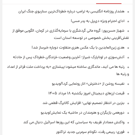
هشدار روزنامه انگلیسی به ترامپ درباره خطرناک‌ترین سناریوی جنگ ایران
ادای احترام ویژه دی‌پل به پدر مسی!
شهباز حسن‌پور: گروه مالی گردشگری با سرمایه‌گذاری در کرمان، الگویی موفق از
نقش‌آفرینی بخش خصوصی در توسعه استان است
هدی زین‌العابدین با یک عکس هنری متفاوت دوباره خبرساز شد!
آتش‌سوزی در لوناپارک شیراز؛ آخرین وضعیت خزندگان خطرناک پس از حادثه
رتبه ها می آیند، ماندگاری ساخته میشود؛پیشتازی «به پرداخت ملت فراتر از اعداد
و رتبه ها
نفیسه روشن از «دخترش» انار رونمایی کرد!/ویدیو
قیمت ارزهای دیجیتال امروز یکشنبه ۱۸ مرداد ۱۴۰۵
بنزین در انتظار تصمیم نهایی؛ افزایش کالابرگ قطعی شد
دورهمی بازیگران و هنرمندان در حاشیه یک نمایش/ویدیو
واکنش معنادار ظریف به سیاستی که این روزها اسرائیل دنبال می کند
فوری: ربیعی رفت، نکونام سرمربی جدید تراکتور