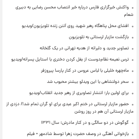
۹ ساعت پیش
واکنش خبرگزاری فارس درباره خبر انتصاب محسن رضایی به دبیری
قیمت طلا ۱۸عیار امروز شنبه ۱۷ مرداد ۱۴۰۵
شعام
+جدول
افشای محل پناهگاه‌ رهبر شهید روی آنتن زنده تلویزیون/ویدیو
۹ ساعت پیش
بازگشت مازیار لرستانی به تلویزیون
قیمت محصولات ایران‌خودرو و سایپا امروز شنبه
۱۷ مرداد ۱۴۰۵
تصاویر جدید و دلبرانه از هدیه تهرانی در یک گلخانه
ترس نعیمه نظام‌دوست از بغل کردن دختری با استایل پسرانه/ویدیو
۲۳ ساعت پیش
ماه‌چهره خلیلی با لباس عروس در کنار پارسا پیروزفر
یک پیش ‌بینی مهم برای قیمت دلار، طلا و سکه
شنبه ۱۷ مرداد ۱۴۰۵
سحر دولتشاهی با این ویدئو بیشتر محبوب شد
برای اولین بار؛ انتشار تصاویری از رهبر جدید انقلاب/ویدیو
۲۳ ساعت پیش
بازیکن به درد نخور استقلال با مقصد اروپا این
حضور مازیار لرستانی در ختم اکبر عبدی برای او گران تمام شد!/ دزدی از
تیم را ترک کرد!
مازیار لرستانی آن هم در روز روشن
گوگوش در دو سالگی و در کنار مادرش؛ سال ۱۳۳۱
بازخوانی آهنگی در وصف حضرت زهرا توسط شادمهر + فیلم