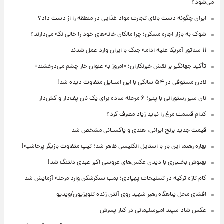
می‌شود؟
ایران چگونه دست بالای تجارت مواد غذایی در منطقه را از دست داد؟
شوک به بازار اجاره مسکن؛ چرا مالکان خانه‌های خود را خالی نگه می‌دارند؟
۱۱ سناتور آمریکا علیه ادامه جنگ با ایران وارد عمل شدند
تأکید جهانگیر بر نقش خبرنگاران؛ «امروز به عنوان خار چشم می‌درخشند»
لادن مستوفی در ۵۴ سالگی با این استایل متفاوت دیده شد!
نان سیر رستورانی با پنیر؛ ۶ مرحله ساده برای یک نان پف‌دار و کش‌دار
کدام قسمت مرغ را نباید زیاد مصرف کرد؟
قیمت جدید برنج ایرانی، هندی و پاکستانی مشخص شد
بهاره رهنما این بار با استایل انگلیسی ظاهر شد؛ تیپ متفاوت بازیگر پرحاشیه!
بهنوش بختیاری با دیدن عکس‌های عروسی اکبر عبدی دلتنگ شد!
گام تازه ترکیه در تسلیحات پهپادی؛ بمب سنگرشکن وارد مرحله آزمایش شد
افشای محل پناهگاه‌ رهبر شهید روی آنتن زنده تلویزیون/ویدیو
عکس شاد سپند امیرسلیمانی در کنار پسرش