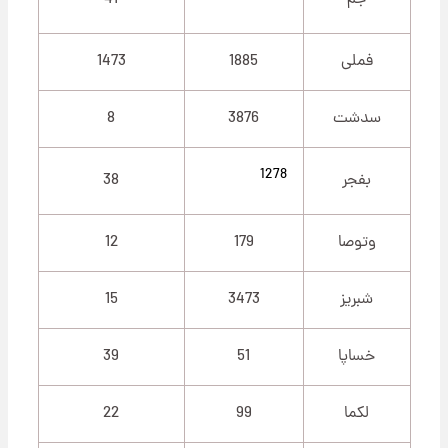
جم
41
فملی
1885
1473
سدشت
3876
8
1278
بفجر
38
وتوصا
179
12
شبریز
3473
15
خساپا
51
39
لکما
99
22