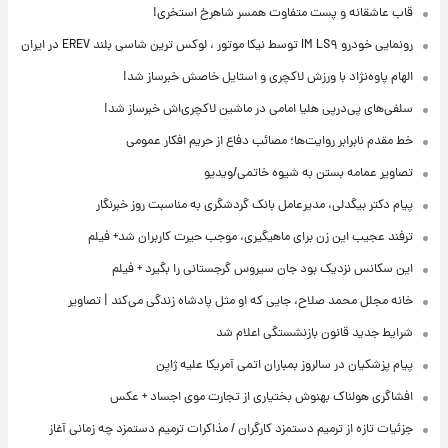
قاب عاشقانه و پست متفاوت همسر شاهرخ استخری!
رونمایی خودرو IM LS۹ توسط نیکا موتور ، لوکس ترین شاسی بلند EREV در ایران
الهام پاوه‌نژاد با ورزش لاکچری و استایل خاصش خبرساز شد!
سلفی‌های پی‌درپی هلیا امامی در ماشین لاکچری‌اش خبرساز شد!
خط مقدم نابرابر روایت‌ها؛ مصائب دفاع از حریم افکار عمومی
تصاویر عمامه بستن به شیوه خاتمی/ویدیو
پیام دکتر بیگدلی، مدیرعامل بانک گردشگری به مناسبت روز خبرنگار
ترفند عجیب این زن برای ماهیگیری، موجب حیرت کاربران شد+ فیلم
این سکانس نزدیک بود جان سیروس گرجستانی را بگیرد + فیلم
خانه مجلل محمد صلاح، جایی که او مثل پادشاه زندگی می‌کند | تصاویر
شرایط جدید قانون بازنشستگی اعلام شد
پیام پزشکیان در سالروز بمباران اتمی آمریکا علیه ژاپن
افشاگری هولناک بهنوش بختیاری از تجارت موی اجساد + عکس
جزئیات تازه از ترمیم دستمزد کارگران / مذاکرات ترمیم دستمزد چه زمانی آغاز