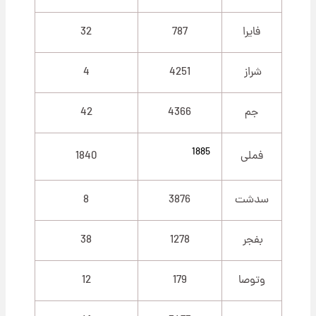
فایرا
787
32
شراز
4251
4
جم
4366
42
1885
فملی
1840
سدشت
3876
8
بفجر
1278
38
وتوصا
179
12