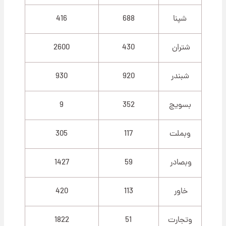
شپنا
688
416
شتران
430
2600
شبندر
920
930
بسویچ
352
9
وبملت
117
305
وبصادر
59
1427
خاور
113
420
وتجارت
51
1822