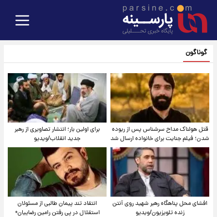
گوناگون
قتل هولناک مداح سرشناس پس از ربوده
برای اولین بار؛ انتشار تصاویری از رهبر
شدن؛ فیلم جنایت برای خانواده ارسال شد
جدید انقلاب/ویدیو
افشای محل پناهگاه‌ رهبر شهید روی آنتن
انتقاد تند پیمان طالبی از مسئولان
زنده تلویزیون/ویدیو
استقلال در پی رفتن رامین رضاییان+