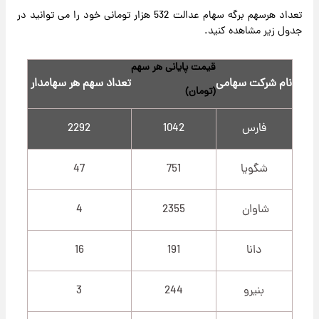
تعداد هرسهم برگه سهام عدالت 532 هزار تومانی خود را می توانید در
جدول زیر مشاهده کنید.
قیمت پایانی هر سهم
نام شرکت سهامی
تعداد سهم هر سهامدار
(تومان)
فارس
1042
2292
شگویا
751
47
شاوان
2355
4
دانا
191
16
بنیرو
244
3