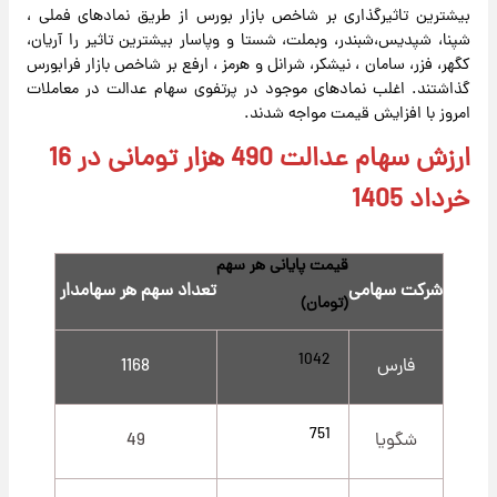
بیشترین تاثیرگذاری بر شاخص بازار بورس از طریق نمادهای فملی ،
شپنا، شپدیس،شبندر، وبملت، شستا و وپاسار بیشترین تاثیر را آریان،
کگهر، فزر، سامان ، نیشکر، شرانل و هرمز ، ارفع بر شاخص بازار فرابورس
گذاشتند. اغلب نمادهای موجود در پرتفوی سهام عدالت در معاملات
امروز با افزایش قیمت مواجه شدند.
ارزش سهام عدالت 490 هزار تومانی در 16
خرداد 1405
قیمت پایانی هر سهم
شرکت سهامی
تعداد سهم هر سهامدار
(تومان)
1042
فارس
1168
751
شگویا
49