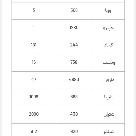
ورنا
506
3
حپترو
1280
1
کچاد
244
181
وپست
758
16
مارون
4880
47
شپنا
688
1008
شتران
430
2090
شبندر
920
912