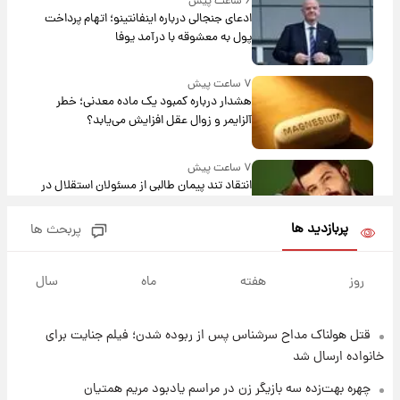
۶ ساعت پیش
ادعای جنجالی درباره اینفانتینو؛ اتهام پرداخت
پول به معشوقه با درآمد یوفا
۷ ساعت پیش
هشدار درباره کمبود یک ماده معدنی؛ خطر
آلزایمر و زوال عقل افزایش می‌یابد؟
۷ ساعت پیش
انتقاد تند پیمان طالبی از مسئولان استقلال در
پی رفتن رامین رضاییان+ عکس
پربازدید ها
پربحث ها
۷ ساعت پیش
قیمت گوشت گوساله و گوسفند امروز شنبه ۱۷
روز
هفته
ماه
سال
مرداد ۱۴۰۵ +جدول
قتل هولناک مداح سرشناس پس از ربوده شدن؛ فیلم جنایت برای
۸ ساعت پیش
با قدرتمندترین و بادوام ترین تانک جهان آشنا
خانواده ارسال شد
شوید+ فیلم
چهره بهت‌زده سه بازیگر زن در مراسم یادبود مریم همتیان