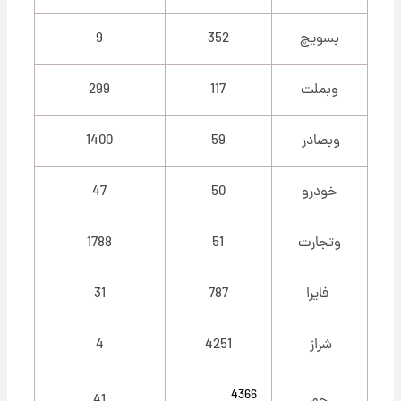
بسویچ
352
9
وبملت
117
299
وبصادر
59
1400
خودرو
50
47
وتجارت
51
1788
فایرا
787
31
شراز
4251
4
4366