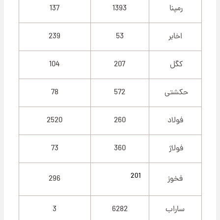
رمپنا
1393
137
اخابر
53
239
کگل
207
104
حکشتی‌
572
78
فولاد
260
2520
فولاژ
360
73
201
فخوز
296
ساراب
6282
3