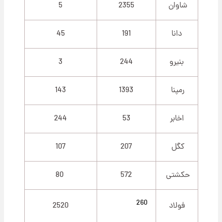
شاوان
2355
5
دانا
191
45
بنیرو
244
3
رمپنا
1393
143
اخابر
53
244
کگل
207
107
حکشتی‌
572
80
260
فولاد
2520