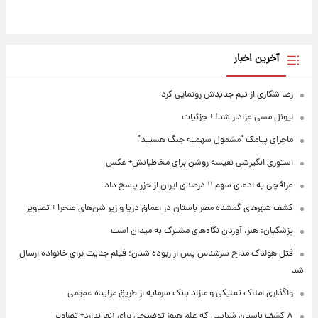
آخرین اخبار
رضا شکاری از تیم جدیدش رونمایی کرد
لیونل مسی عزادار شد! + جزئیات
ماجرای پیامک "مشمول سهمیه جنگ هستید"
استوری انگیزشی نفیسه روشن برای مخاطبانش+ عکس
عراقچی به ادعای سهم ۱۱ درصدی ایران از خزر پاسخ داد
کشف شهرهای گمشده مصر باستان در اعماق دریا و زیر شن‌های صحرا + تصاویر
پزشکیان: هنر، آوردن نگاه‌های مشترک به میدان است
قتل هولناک مداح سرشناس پس از ربوده شدن؛ فیلم جنایت برای خانواده ارسال
شد
واگذاری املاک تملیکی و مازاد بانک سرمایه از طریق مزایده عمومی
۸ کشف باستان شناسی که علم هنوز توضیحی برای آنها ندارد+ تصاویر