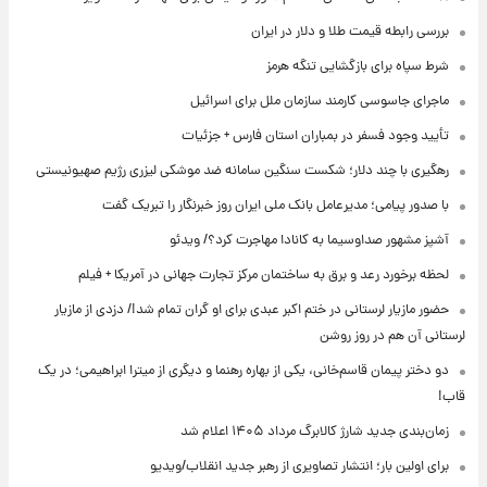
بررسی رابطه قیمت طلا و دلار در ایران
شرط سپاه برای بازگشایی تنگه هرمز
ماجرای جاسوسی کارمند سازمان ملل برای اسرائیل
تأیید وجود فسفر در بمباران استان فارس + جزئیات
رهگیری با چند دلار؛ شکست سنگین سامانه ضد موشکی لیزری رژیم صهیونیستی
با صدور پیامی؛ مدیرعامل بانک ملی ایران روز خبرنگار را تبریک گفت
آشپز مشهور صداوسیما به کانادا مهاجرت کرد؟/ ویدئو
لحظه برخورد رعد و برق به ساختمان مرکز تجارت جهانی در آمریکا + فیلم
حضور مازیار لرستانی در ختم اکبر عبدی برای او گران تمام شد!/ دزدی از مازیار
لرستانی آن هم در روز روشن
دو دختر پیمان قاسم‌خانی، یکی از بهاره رهنما و دیگری از میترا ابراهیمی؛ در یک
قاب!
زمان‌بندی جدید شارژ کالابرگ مرداد ۱۴۰۵ اعلام شد
برای اولین بار؛ انتشار تصاویری از رهبر جدید انقلاب/ویدیو