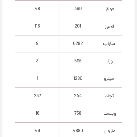
فولاژ
360
48
فخوز
201
116
ساراب
6282
9
ورنا
506
3
حپترو
1280
1
کچاد
244
237
وپست
758
16
مارون
4880
49