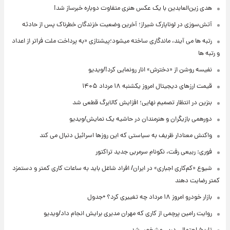
هدی زین‌العابدین با یک عکس هنری متفاوت دوباره خبرساز شد!
آتش‌سوزی در لوناپارک شیراز؛ آخرین وضعیت خزندگان خطرناک پس از حادثه
رتبه ها می آیند، ماندگاری ساخته میشود؛پیشتازی «به پرداخت ملت فراتر از اعداد
و رتبه ها
نفیسه روشن از «دخترش» انار رونمایی کرد!/ویدیو
قیمت ارزهای دیجیتال امروز یکشنبه ۱۸ مرداد ۱۴۰۵
بنزین در انتظار تصمیم نهایی؛ افزایش کالابرگ قطعی شد
دورهمی بازیگران و هنرمندان در حاشیه یک نمایش/ویدیو
واکنش معنادار ظریف به سیاستی که این روزها اسرائیل دنبال می کند
فوری: ربیعی رفت، نکونام سرمربی جدید تراکتور
شیوع «کم‌کاری اجباری» در ایران/ افراد شاغل باید به ساعات کاری کمتر و دستمزد
کمتر رضایت دهند
بازار خودرو امروز ۱۸ مرداد چه تغییری کرد؟ +جدول
روایت رامین پرچمی از کاری که مهران مدیری برایش انجام داد/ویدیو