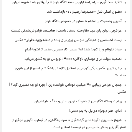
تاکید سخنگوی سپاه پاسداران بر حفظ تنگه هرمز تا پذیرفتن همه شروط ایران
مظنون اصلی قتل «حمیدرضا رجب‌زاده» بازداشت شد
آخرین وضعیت از تفاهم با عمان در خصوص تنگه هرمز
عراقچی:ایران پای عهد مقاومت ایستاده‌است؛ جنایت‌ها فراموش‌شدنی نیست
پست احساسی و غم انگیز سوسن پرور برای زنده یاد ماهچهره خلیلی+ عکس
جواد نکونام وارد تبریز شد؛ آغاز رسمی کار سرمربی جدید تراکتور+فیلم
تصمیم دولت برای نوسازی ناوگان؛ ۴۰۰۰ اتوبوس نو به کشور می‌آید
جدیدترین عکس نیکی کریمی با استایل تازه در باشگاه؛ چه خبر از این بانوی
جذاب؟
جنجال جراحی زیبایی ۴۰ میلیارد تومانی خواننده زن | چهره او چه تغییری کرد؟ |
عکس
روایت رسانه انگلیسی از خطرناک ترین سناریو جنگ علیه ایران
ادای احترام ویژه دی‌پل به پدر مسی!
شهباز حسن‌پور: گروه مالی گردشگری با سرمایه‌گذاری در کرمان، الگویی موفق از
نقش‌آفرینی بخش خصوصی در توسعه استان است