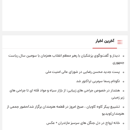
آخرین اخبار
دیدار و گفت‌وگوی پزشکیان با رهبر معظم انقلاب همزمان با سومین سال ریاست
جمهوری
پست جدید محسن رضایی در شورای عالی امنیت ملی
نکونام رسما سرمربی تراکتور شد
هشدار در خصوص جراحی های زیبایی: از بازار سیاه و مواد فله ای تا جراحی های
زیر زمینی
تشییع پیکر کاوه کاویان ، صبح امروز در قطعه هنرمندان برگزار شد/حضور جمعی از
هنرمندان/ویدیو
خانه ارواح در دل جنگل های سرسبز مازندران + عکس