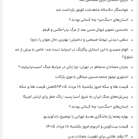
تاریخ احتمالی دربی مشخص شد
خواستگار ۵۰ساله شاهدخت لئونور بازداشت شد
انسان‌های «سگ‌سر» چه کسانی بودند؟
نخستین تصویر لیونل مسی بعد از مرگ پدر+عکس و فیلم
سلفی دیدنی نیوشا ضیغمی و دخترش؛ بهترین حال جهان را دارم!
الهام حمیدی با این استایل رنگارنگ در اسپانیا دیده شد؛ خاص یا بیش از حد
شلوغ؟
بحران معتادان متجاهر در تهران؛ چرا زنان در شرایط جنگ آسیب‌پذیرترند؟
استوری مرموز محمدحسین میثاقی با موی بازکات
قیمت طلا و سکه امروز یکشنبه ۱۸ مرداد ۱۴۰۵/کاهش قیمت طلا و سکه
پس‌لرزه‌های جنگ ایران به شرق آسیا رسید؛ زنگ خطر برای ارتش آمریکا
انسان‌های «سگ‌سر» چه کسانی بودند؟
بهاره رهنما راز ماندگاری هدیه تهرانی را توضیح داد/ویدیو
قیمت بیت‌کوین و اتریوم امروز یکشنبه ۱۸ مرداد ۱۴۰۵
۳ ترفند طلایی برای تقویت عضلات بدن