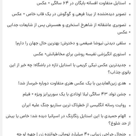
۲۱ ساعت پیش
استایل متفاوت افسانه بایگان در ۶۴ سالگی + عکس
لیونل مسی عزادار شد! + جزئیات
تصویر دیده‌نشده از بیتا فرهی و گوگوش در یک قاب خاص + عکس
تصویری عاشقانه از شاهرخ استخری و همسرش پس از شایعات جدایی
۱ روز پیش
+ عکس
لحظه برخورد رعد و برق به ساختمان مرکز تجارت
جهانی در آمریکا + فیلم
سلفی دیدنی نیوشا ضیغمی و دخترش؛ بهترین حال جهان را دارم!
استوری انگیزشی نفیسه روشن برای مخاطبانش+ عکس
۱ روز پیش
جدیدترین عکس نیکی کریمی با استایل تازه در باشگاه؛ چه خبر از این
برای اولین بار؛ انتشار تصاویری از رهبر جدید
انقلاب/ویدیو
بانوی جذاب؟
هدی زین‌العابدین با یک عکس هنری متفاوت دوباره خبرساز شد!
۱ روز پیش
تصاویر عمامه بستن به شیوه خاتمی/ویدیو
جشن تولد ۴۳ سالگی لیلا اوتادی با یک سورپرایز ویژه + فیلم
روایت رسانه انگلیسی از خطرناک ترین سناریو جنگ علیه ایران
الهام حمیدی با این استایل رنگارنگ در اسپانیا دیده شد؛ خاص یا بیش
از حد شلوغ؟
جنجال جراحی زیبایی ۴۰ میلیارد تومانی خواننده زن | چهره او چه