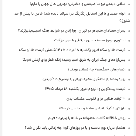
سلفی دیدنی نیوشا ضیغمی و دخترش؛ بهترین حال جهان را دارم!
الهام حمیدی با این استایل رنگارنگ در اسپانیا دیده شد؛ خاص یا بیش از حد
شلوغ؟
بحران معتادان متجاهر در تهران؛ چرا زنان در شرایط جنگ آسیب‌پذیرترند؟
استوری مرموز محمدحسین میثاقی با موی بازکات
قیمت طلا و سکه امروز یکشنبه ۱۸ مرداد ۱۴۰۵/کاهش قیمت طلا و سکه
پس‌لرزه‌های جنگ ایران به شرق آسیا رسید؛ زنگ خطر برای ارتش آمریکا
انسان‌های «سگ‌سر» چه کسانی بودند؟
بهاره رهنما راز ماندگاری هدیه تهرانی را توضیح داد/ویدیو
قیمت بیت‌کوین و اتریوم امروز یکشنبه ۱۸ مرداد ۱۴۰۵
۳ ترفند طلایی برای تقویت عضلات بدن
طرز تهیه کیک انبه‌ای ساده و مجلسی در خانه
روش خلاقانه کاشت هندوانه در خانه را ببینید + فیلم
هشدار درباره ورم دست و پا در روزهای گرم؛ چه زمانی باید نگران شد؟