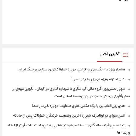
آخرین اخبار
هشدار روزنامه انگلیسی به ترامپ درباره خطرناک‌ترین سناریوی جنگ ایران
ادای احترام ویژه دی‌پل به پدر مسی!
شهباز حسن‌پور: گروه مالی گردشگری با سرمایه‌گذاری در کرمان، الگویی موفق از
نقش‌آفرینی بخش خصوصی در توسعه استان است
هدی زین‌العابدین با یک عکس هنری متفاوت دوباره خبرساز شد!
آتش‌سوزی در لوناپارک شیراز؛ آخرین وضعیت خزندگان خطرناک پس از حادثه
رتبه ها می آیند، ماندگاری ساخته میشود؛پیشتازی «به پرداخت ملت فراتر از اعداد
و رتبه ها