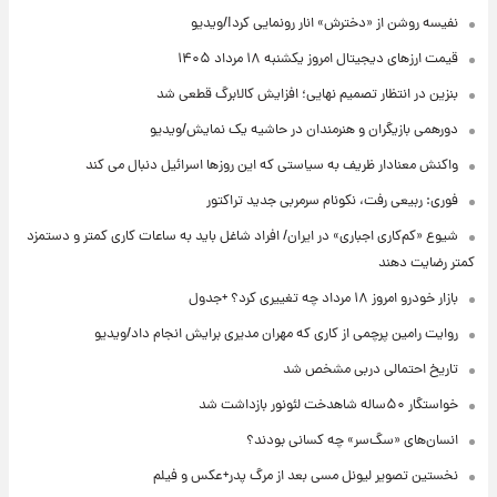
نفیسه روشن از «دخترش» انار رونمایی کرد!/ویدیو
قیمت ارزهای دیجیتال امروز یکشنبه ۱۸ مرداد ۱۴۰۵
بنزین در انتظار تصمیم نهایی؛ افزایش کالابرگ قطعی شد
دورهمی بازیگران و هنرمندان در حاشیه یک نمایش/ویدیو
واکنش معنادار ظریف به سیاستی که این روزها اسرائیل دنبال می کند
فوری: ربیعی رفت، نکونام سرمربی جدید تراکتور
شیوع «کم‌کاری اجباری» در ایران/ افراد شاغل باید به ساعات کاری کمتر و دستمزد
کمتر رضایت دهند
بازار خودرو امروز ۱۸ مرداد چه تغییری کرد؟ +جدول
روایت رامین پرچمی از کاری که مهران مدیری برایش انجام داد/ویدیو
تاریخ احتمالی دربی مشخص شد
خواستگار ۵۰ساله شاهدخت لئونور بازداشت شد
انسان‌های «سگ‌سر» چه کسانی بودند؟
نخستین تصویر لیونل مسی بعد از مرگ پدر+عکس و فیلم