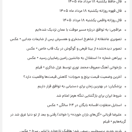
فال حافظ یکشنبه ۱۸ مرداد ماه ۱۴۰۵
فال قهوه روزانه یکشنبه ۱۸ مرداد ماه ۱۴۰۵
فال روزانه واقعی یکشنبه ۱۸ مرداد ۱۴۰۵
عراقچی: به توافق درباره مسیر موقت با عمان نزدیک شده‌ایم
تصویری عاشقانه از شاهرخ استخری و همسرش پس از شایعات جدایی + عکس
تصویر دیده‌نشده از بیتا فرهی و گوگوش در یک قاب خاص + عکس
پیراهن شماره ۱۰ استقلال به جانشین رامین رضاییان رسید + عکس
بازخوانی آهنگ معروف محمد نوری توسط غزل شاکری + فیلم
آخرین وضعیت قیمت برنج و حبوبات؛ کاهش قیمت‌ها واقعیت دارد؟
پزشکیان: در بهترین زمان برای دستیابی به توافق قرار داریم
شروط ایران برای بازگشایی تنگه هرمز اعلام شد
استایل متفاوت افسانه بایگان در ۶۴ سالگی + عکس
علیرضا قربانی «گل‌های باران خورده» را خواند/ رفتی و بعد از تو دنیا غرق شد در
گریه‌هایم + فیلم
خرید جدید پرسپولیس رسمی شد؛ هافبک تازه‌وارد با لباس سرخ + عکس