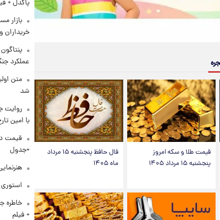
پاکدل + فی
بازار مس
خریداران و
عملکرد جنگ
جره
متن اولی
شد
روایت ج
با امین تار
+جدول
قیمت طلا و سکه امروز
فال حافظ پنجشنبه ۱۵ مرداد
پنجشنبه ۱۵ مرداد ۱۴۰۵
ماه ۱۴۰۵
هنرنمایی
استوری م
خاطره جا
+ فیلم