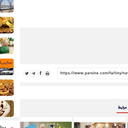
 مرتبط
پربا