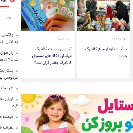
روز
واکنش س
۱۴۰۵/۳/۹
۱۴۰۵/۳/۹
به اذان را 
جزئیات تازه از مبلغ کالابرگ
آخرین وضعیت کالابرگ
خرداد
ایرانیان / کالا‌های مشمول
ساله؟ ادعا
کالابرگ چقدر گران شد؟
پیش‌بینی
فردوسی پور
شرایط تف
کرد
قیمت طلا و 
نظرات شن