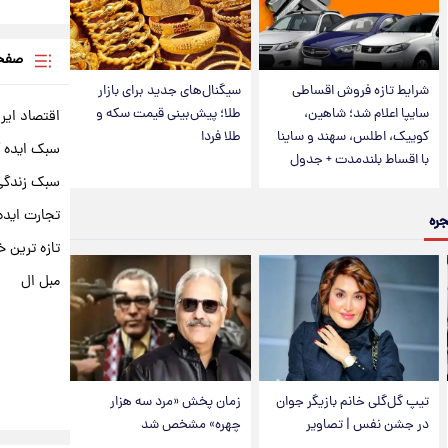
صفحه
شرایط تازه فروش اقساطی
سیگنال‌های جدید برای بازار
سایپا اعلام شد؛ شاهین،
طلا؛ پیش‌بینی قیمت سکه و
اقتصاد ایر
کوییک، اطلس، سهند و ساینا
طلا فردا
سبک ایده 
با اقساط بلندمدت + جدول
سبک زندگی 
تجارت ایده
جره
تازه ترین خ
مبل ال
تیپ گل‌گلی خانم بازیگر جوان
زمان پخش «مرد سه هزار
در جشن نفس | تصاویر
چهره» مشخص شد