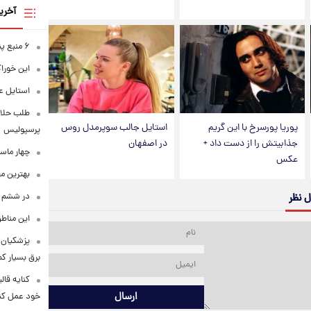
آخری
۶ منبع پنهان ویتامین C
این خوراک
استایل ع
طلب حلالی
پوریا پورسرخ با این گریم
استایل جالب سوپرمدل روس
پرسپولیس
جذابیتش را از دست داد +
در اصفهان
چهار ماس
عکس
بهترین م
در ششم ا
ل نظر
این مناطق
پزشکیان: 
برق بسیار ک
کنایه قال
ارسال
خود عمل کن