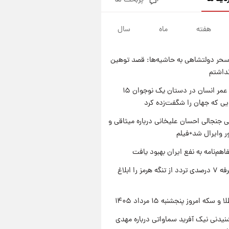
پربحث ها
فال قهوه روزانه پنجشنبه ۱۵ مرداد
ماه ۱۴۰۵
هفته
ماه
سال
۱ روز پیش
فال روزانه واقعی پنجشنبه ۱۵
مرداد ۱۴۰۵
حر دولتشاهی به حاشیه‌ها: قصد توهین
۱ روز پیش
نداشتم
ارزش سهام عدالت برای امروز
چهارشنبه ۱۴ مرداد + جدول
راز طول عمر انسان در دستان یک نوجوان ۱۵
یی که جهان را شگفت‌زده کرد
۱ روز پیش
آغاز طرح جدید فروش مشارکت در
 جنجالی احسان علیخانی درباره میثاقی و
تولید سایپا؛ نام خودرو، مبلغ پیش
 وایرال شد+فیلم
پرداخت و زمان تحویل | سود
مشارکت چند درصد است؟
اهم‌نامه به نفع ایران بهبود یافت
ایران تعرفه ۷ درصدی تردد از تنگه هرمز را ابلاغ
سکه امروز پنجشنبه ۱۵ مرداد ۱۴۰۵
یدنی نیک آفرید سماواتی درباره مهدی