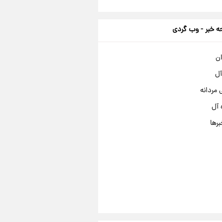
 خبر - وب گردی
ان
آل
مردانه
 آل
برها