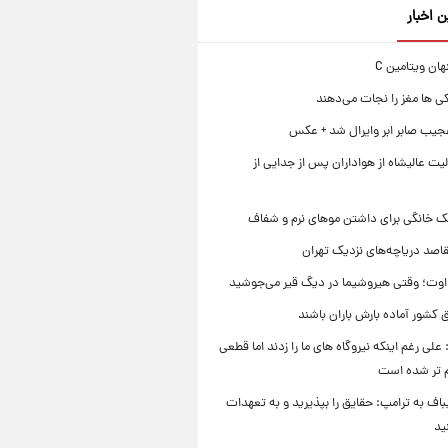
ن اخبار
ی ها مغز را نجات می‌دهند
جیب صابر ابر وایرال شد + عکس
ت عالیشاه از هواداران پس از جدایی از
ک خانگی برای داشتن موهای نرم و شفاف
قاصد دریاچه‌های نزدیک تهران
وت؛ وقتی هیروشیما در دیگ قیر می‌جوشید
 کشور آماده بارش باران باشند
علی رغم اینکه نیروگاه های ما را زدند اما قطعی
م تر شده است
یباف به ترامپ: حقایق را بپذیرید و به تعهدات
ید