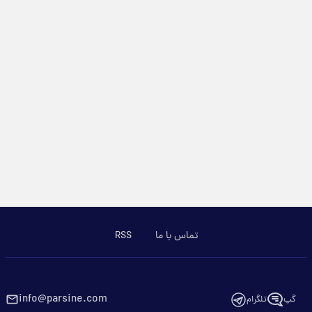
تماس با ما
RSS
info@parsine.com
گپ
تلگرام