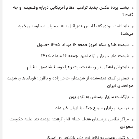
شد+فیلم
پشت پرده عکس جدید ترامپ؛ مقام آمریکایی درباره وضعیت او چه
گفت؟
۱ روز پیش
تغییر تند قیمت محصولات ایران‌خودرو و سایپا
بازداشت مردی که با لباس «عزرائیل» به بیماران بیمارستان خیره
امروز پنجشنبه ۱۵ مرداد ۱۴۰۵ +جدول
می‌شد!
قیمت طلا و سکه امروز جمعه ۱۶ مرداد ۱۴۰۵ +جدول
۱ روز پیش
قیمت طلا و سکه امروز پنجشنبه ۱۵ مرداد ۱۴۰۵
قیمت دلار در بازار آزاد امروز جمعه ۱۶ مرداد ۱۴۰۵
بازخوانی آهنگی در وصف حضرت زهرا توسط شادمهر + فیلم
۱ روز پیش
تصاویر کمتر دیده‌شده از شهیدان حاجی‌زاده و باقری؛ فرماندهان شهید
شارژ جدید کالابرگ برای سه دهک؛ جزئیات اعلام
هوافضای ایران
شد
بازگشت مازیار لرستانی به تلویزیون
ترامپ از پایان سریع جنگ با ایران خبر داد
مراکز نظامی عربستان هدف حمله قرار گرفت؛ تهدید تند علیه حکومت
سعودی
واکنش همتی به اظهارات وزیر خزانه‌داری آمریکا