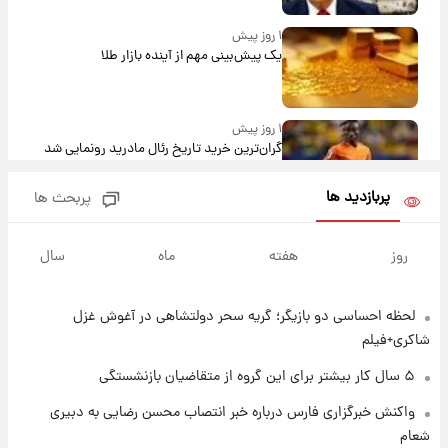
۱ روز پیش
یک پیش‌بینی مهم از آینده بازار طلا
۱ روز پیش
گران‌ترین خرید تاریخ رئال مادرید رونمایی شد
پربازدید ها
پربحث ها
۱ روز پیش
پیش‌بینی بارش‌های گسترده با ورود ال‌نینو؛ کدام
روز
هفته
ماه
سال
روزها پربارش‌تر خواهند بود؟
لحظه احساسی دو بازیگر؛ گریه سحر دولتشاهی در آغوش غزل
۱ روز پیش
شماره پیراهن خریدهای جدید پرسپولیس اعلام
شاکری+فیلم
شد؛ تیکدری، محبی و سرگیف با اعداد ویژه
۵ سال کار بیشتر برای این گروه از متقاضیان بازنشستگی
۱ روز پیش
واکنش خبرگزاری فارس درباره خبر انتصاب محسن رضایی به دبیری
جزئیات فعال‌سازی «کیف پول ایران» اعلام
شعام