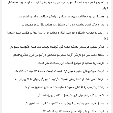
تصاویر کمتر دیده‌شده از شهیدان حاجی‌زاده و باقری؛ فرماندهان شهید هوافضای
ایران
هشدار درباره تخلفات سرویس مدارس؛ راهکار شکایت والدین اعلام شد
پدرام پاک آیین نماینده مدیران مسئول در هیأت نظارت بر مطبوعات
اربعین؛ حماسه باشکوه خدمت، ایثار و نجات جان انسان‌ها در مکتب سیدالشهدا
(ع)
مراکز نظامی عربستان هدف حمله قرار گرفت؛ تهدید تند علیه حکومت سعودی
لحظه احساسی دو بازیگر؛ گریه سحر دولتشاهی در آغوش غزل شاکری+فیلم
ظریفیان: مذاکره از موضع قدرت، ابزار صیانت ملی است
قیمت خودروهای سایپا تغییر کرد؛ لیست قیمت جمعه ۱۶ مرداد منتشر شد
هواشناسی هشدار داد: وزش تندباد، گردوخاک و رگبار باران تا ۵ روز آینده
واکنش ترامپ به افشای کمبود تسلیحات؛ دستور تحقیق صادر شد
۵ سال کار بیشتر برای این گروه از متقاضیان بازنشستگی
جدول قیمت ایران‌خودرو امروز جمعه ۱۶ مرداد؛ قیمت‌ها تغییر کرد
قیمت دلار در بازار آزاد امروز جمعه ۱۶ مرداد ۱۴۰۵