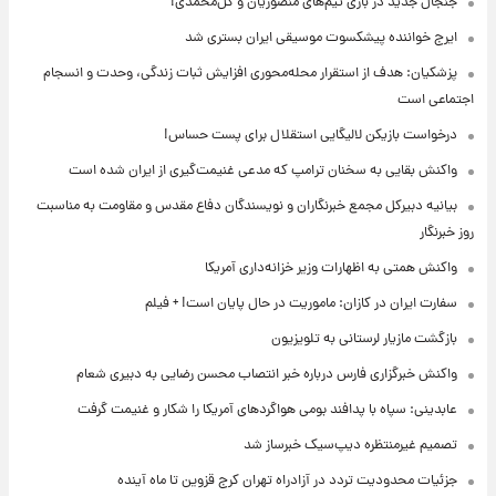
جنجال جدید در بازی تیم‌های منصوریان و گل‌محمدی!
ایرج خواننده پیشکسوت موسیقی ایران بستری شد
پزشکیان: هدف از استقرار محله‌محوری افزایش ثبات زندگی، وحدت و انسجام
اجتماعی است
درخواست بازیکن لالیگایی استقلال برای پست حساس!
واکنش بقایی به سخنان ترامپ که مدعی غنیمت‌گیری از ایران شده است
بیانیه دبیرکل مجمع خبرنگاران و نویسندگان دفاع مقدس و مقاومت به مناسبت
روز خبرنگار
واکنش همتی به اظهارات وزیر خزانه‌داری آمریکا
سفارت ایران در کازان: ماموریت در حال پایان است! + فیلم
بازگشت مازیار لرستانی به تلویزیون
واکنش خبرگزاری فارس درباره خبر انتصاب محسن رضایی به دبیری شعام
عابدینی: سپاه با پدافند بومی هواگردهای آمریکا را شکار و غنیمت گرفت
تصمیم غیرمنتظره دیپ‌سیک خبرساز شد
جزئیات محدودیت تردد در آزادراه تهران کرج قزوین تا ماه آینده