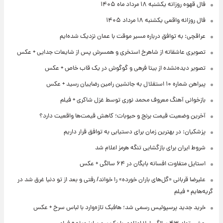
فال قهوه روزانه یکشنبه ۱۸ مرداد ماه ۱۴۰۵
فال روزانه واقعی یکشنبه ۱۸ مرداد ۱۴۰۵
عراقچی: به توافق درباره مسیر موقت با عمان نزدیک شده‌ایم
تصویری عاشقانه از شاهرخ استخری و همسرش پس از شایعات جدایی + عکس
تصویر دیده‌نشده از بیتا فرهی و گوگوش در یک قاب خاص + عکس
پیراهن شماره ۱۰ استقلال به جانشین رامین رضاییان رسید + عکس
بازخوانی آهنگ معروف محمد نوری توسط غزل شاکری + فیلم
آخرین وضعیت قیمت برنج و حبوبات؛ کاهش قیمت‌ها واقعیت دارد؟
پزشکیان: در بهترین زمان برای دستیابی به توافق قرار داریم
شروط ایران برای بازگشایی تنگه هرمز اعلام شد
استایل متفاوت افسانه بایگان در ۶۴ سالگی + عکس
علیرضا قربانی «گل‌های باران خورده» را خواند/ رفتی و بعد از تو دنیا غرق شد در
گریه‌هایم + فیلم
خرید جدید پرسپولیس رسمی شد؛ هافبک تازه‌وارد با لباس سرخ + عکس