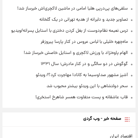
۲۱ ساعت پیش
سلفی‌های پی‌درپی هلیا امامی در ماشین لاکچری‌اش خبرساز شد!
با قدرتمندترین و بادوام ترین تانک جهان آشنا
شوید+ فیلم
تصاویر جدید و دلبرانه از هدیه تهرانی در یک گلخانه
ترس نعیمه نظام‌دوست از بغل کردن دختری با استایل پسرانه/ویدیو
۲۱ ساعت پیش
قیمت طلا ۱۸عیار امروز شنبه ۱۷ مرداد ۱۴۰۵
ماه‌چهره خلیلی با لباس عروس در کنار پارسا پیروزفر
+جدول
الهام پاوه‌نژاد با ورزش لاکچری و استایل خاصش خبرساز شد!
گوگوش در دو سالگی و در کنار مادرش؛ سال ۱۳۳۱
آشپز مشهور صداوسیما به کانادا مهاجرت کرد؟/ ویدئو
سحر دولتشاهی با این ویدئو بیشتر محبوب شد
قاب عاشقانه و پست متفاوت همسر شاهرخ استخری!
صفحه خبر - وب گردی
اقتصاد ایران