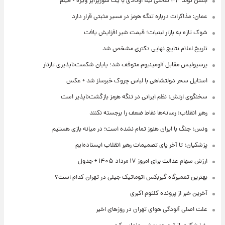
جشن تولد ۴۳ سالگی لیلا اوتادی با یک سورپرایز ویژه + فیلم
عمان: مذاکرات درباره تنگه هرمز در مسیر مثبتی قرار دارد
شوک تازه به بازار لبنیات؛ قیمت شیر افزایش یافت
تاریخ اعلام نتایج نهایی دکتری مشخص شد
پرسپولیس مقابل آلومینیوم متوقف شد؛ پایان شکست‌ناپذیری تارتار
استایل سحر دولتشاهی با لباس چروک خبرساز شد + عکس
سخنگوی ارتش: نظم ایرانی در تنگه هرمز بازگشت‌ناپذیر است
رهبر انقلاب: رسانه‌ها نقاط ضعف را برجسته نکنند
ونس: جنگ با ایران هنوز تمام نشده است؛ در میانه بازی هستیم
پزشکیان: تا آخر پای تصمیمات رهبر انقلاب ایستاده‌ایم
ارزش سهام عدالت برای امروز ۱۷ مرداد ۱۴۰۵ + جدول
بهترین تعمیرگاه گیربکس اتوماتیک جیلی در تهران کدام است؟
آخرین خبر از پرونده کلثوم اکبری
علت اصلی آلودگی هوای تهران در روزهای اخیر