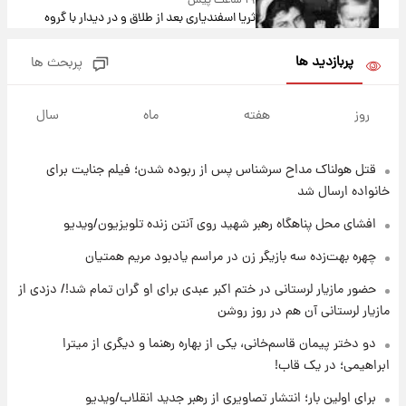
۱۹ ساعت پیش
ثریا اسفندیاری بعد از طلاق و در دیدار با گروه
بیتلز
پربازدید ها
پربحث ها
۱۹ ساعت پیش
ادعای جنجالی درباره اینفانتینو؛ اتهام پرداخت
روز
هفته
ماه
سال
پول به معشوقه با درآمد یوفا
قتل هولناک مداح سرشناس پس از ربوده شدن؛ فیلم جنایت برای
۲۰ ساعت پیش
هشدار درباره کمبود یک ماده معدنی؛ خطر
خانواده ارسال شد
آلزایمر و زوال عقل افزایش می‌یابد؟
افشای محل پناهگاه‌ رهبر شهید روی آنتن زنده تلویزیون/ویدیو
۲۰ ساعت پیش
چهره بهت‌زده سه بازیگر زن در مراسم یادبود مریم همتیان
انتقاد تند پیمان طالبی از مسئولان استقلال در
حضور مازیار لرستانی در ختم اکبر عبدی برای او گران تمام شد!/ دزدی از
پی رفتن رامین رضاییان+ عکس
مازیار لرستانی آن هم در روز روشن
۲۰ ساعت پیش
دو دختر پیمان قاسم‌خانی، یکی از بهاره رهنما و دیگری از میترا
قیمت گوشت گوساله و گوسفند امروز شنبه ۱۷
ابراهیمی؛ در یک قاب!
مرداد ۱۴۰۵ +جدول
برای اولین بار؛ انتشار تصاویری از رهبر جدید انقلاب/ویدیو