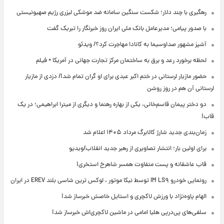
رهگیری با چند دلار؛ شکست سنگین سامانه ضد موشکی لیزری رژیم صهیونیستی
با صدور پیامی؛ مدیرعامل بانک ملی ایران روز خبرنگار را تبریک گفت
آشپز مشهور صداوسیما به کانادا مهاجرت کرد؟/ ویدئو
لحظه برخورد رعد و برق به ساختمان مرکز تجارت جهانی در آمریکا + فیلم
حضور مازیار لرستانی در ختم اکبر عبدی برای او گران تمام شد!/ دزدی از مازیار
لرستانی آن هم در روز روشن
دو دختر پیمان قاسم‌خانی، یکی از بهاره رهنما و دیگری از میترا ابراهیمی؛ در یک
قاب!
زمان‌بندی جدید شارژ کالابرگ مرداد ۱۴۰۵ اعلام شد
برای اولین بار؛ انتشار تصاویری از رهبر جدید انقلاب/ویدیو
قاب عاشقانه و پست متفاوت همسر شاهرخ استخری!
رونمایی خودرو IM LS۹ توسط نیکا موتور ، لوکس ترین شاسی بلند EREV در ایران
الهام پاوه‌نژاد با ورزش لاکچری و استایل خاصش خبرساز شد!
سلفی‌های پی‌درپی هلیا امامی در ماشین لاکچری‌اش خبرساز شد!