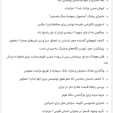
رضا شکاری از تیم جدیدش رونمایی کرد
لیونل مسی عزادار شد! + جزئیات
ماجرای پیامک "مشمول سهمیه جنگ هستید"
استوری انگیزشی نفیسه روشن برای مخاطبانش+ عکس
عراقچی به ادعای سهم ۱۱ درصدی ایران از خزر پاسخ داد
کشف شهرهای گمشده مصر باستان در اعماق دریا و زیر شن‌های صحرا + تصاویر
پزشکیان: هنر، آوردن نگاه‌های مشترک به میدان است
قتل هولناک مداح سرشناس پس از ربوده شدن؛ فیلم جنایت برای خانواده ارسال
شد
واگذاری املاک تملیکی و مازاد بانک سرمایه از طریق مزایده عمومی
۸ کشف باستان شناسی که علم هنوز توضیحی برای آنها ندارد+ تصاویر
بررسی رابطه قیمت طلا و دلار در ایران
شرط سپاه برای بازگشایی تنگه هرمز
ماجرای جاسوسی کارمند سازمان ملل برای اسرائیل
تأیید وجود فسفر در بمباران استان فارس + جزئیات