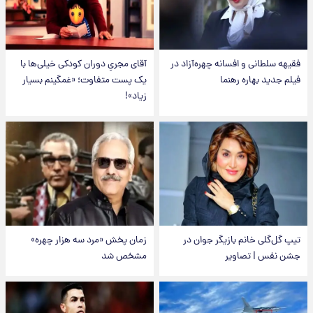
فقیهه سلطانی و افسانه چهره‌آزاد در
آقای مجریِ دوران کودکی خیلی‌ها با
فیلم جدید بهاره رهنما
یک پست متفاوت؛ «غمگینم بسیار
زیاد»!
تیپ گل‌گلی خانم بازیگر جوان در
زمان پخش «مرد سه هزار چهره»
جشن نفس | تصاویر
مشخص شد