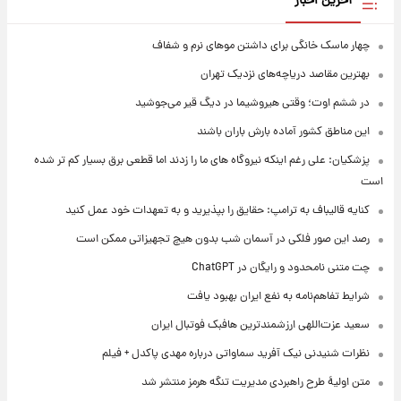
آخرین اخبار
چهار ماسک خانگی برای داشتن موهای نرم و شفاف
بهترین مقاصد دریاچه‌های نزدیک تهران
در ششم اوت؛ وقتی هیروشیما در دیگ قیر می‌جوشید
این مناطق کشور آماده بارش باران باشند
پزشکیان: علی رغم اینکه نیروگاه های ما را زدند اما قطعی برق بسیار کم تر شده
است
کنایه قالیباف به ترامپ: حقایق را بپذیرید و به تعهدات خود عمل کنید
رصد این صور فلکی در آسمان شب بدون هیچ تجهیزاتی ممکن است
چت متنی نامحدود و رایگان در ChatGPT
شرایط تفاهم‌نامه به نفع ایران بهبود یافت
سعید عزت‌اللهی ارزشمندترین هافبک فوتبال ایران
نظرات شنیدنی نیک آفرید سماواتی درباره مهدی پاکدل + فیلم
متن اولیۀ طرح راهبردی مدیریت تنگه هرمز منتشر شد