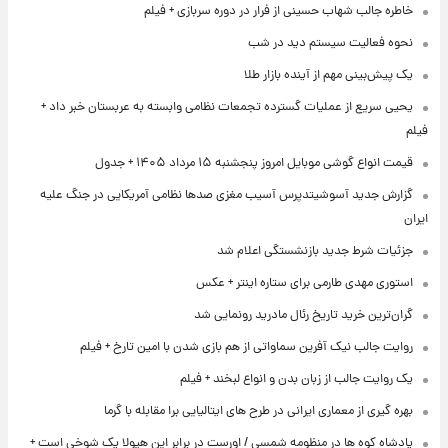
خاطره جالب شهاب حسینی از فرار در دوره سربازی + فیلم
نحوه فعالیت سیستم دید در شب
یک پیش‌بینی مهم از آینده بازار طلا
یحیی سریع از عملیات گسترده تجمعات نظامی وابسته به عربستان خبر داد +
فیلم
قیمت انواع گوشی موبایل امروز پنجشنبه ۱۵ مرداد ۱۴۰۵ + جدول
گزارش جدید آسوشیتدپرس آسیب مغزی صدها نظامی آمریکایی در جنگ علیه
ایران
جزئیات شرط جدید بازنشستگی اعلام شد
استوری مهدی طارمی برای ستاره اینتر + عکس
گران‌ترین خرید تاریخ رئال مادرید رونمایی شد
روایت جالب نیک آفرین سماواتی از هم بازی شدن با امین تارخ + فیلم
یک روایت جالب از زبان بدن و انواع لبخند + فیلم
بهره گیری از معماری ایرانی در طرح های ایتالیایی برا مقابله با گرما
پادشاه کوه ها در منظومه شمسی / اورست در برابر این هیولا یک شوخی است +