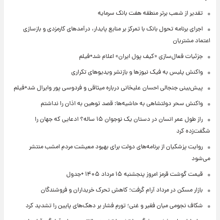
تقدیر از شعب برتر منطقه هفت بانک سرمایه
اجرای برنامه تحول بانک با تمرکز بر منابع پایدار، درآمدهای کارمزدی و بازسازی
اعتماد مشتریان
جزئیات فعال‌سازی «کیف پول ایران» اعلام شد+فیلم
واکنش پلیس به فیک نیوزها و بازنشر ویدیوهای تکراری
پیش‌بینی جنجالی احسان علیخانی درباره میثاقی و فردوسی پور وایرال شد+فیلم
واکنش سحر دولتشاهی به حاشیه‌ها: قصد توهین به اذان را نداشتم
راز طول عمر انسان در دستان یک نوجوان ۱۵ ساله؟ ادعایی که جهان را
شگفت‌زده کرد
روایت پزشکیان از برنامه‌های دولت برای بهبود معیشت مردم امشب منتشر
می‌شود
قیمت گوشت قرمز امروز پنجشنبه ۱۵ مرداد ۱۴۰۵ +جدول
بازار مسکن در مرداد آرام گرفت؛ کاهش تحرک خریداران و فروشندگان
شکاف نجومی میان فقیر و غنی؛ تورم فشار بر دهک‌های پایین را تشدید کرد