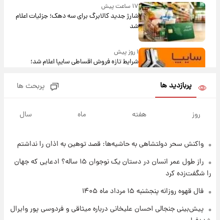
۱۷ ساعت پیش
شارژ جدید کالابرگ برای سه دهک؛ جزئیات اعلام
شد
۱ روز پیش
شرایط تازه فروش اقساطی سایپا اعلام شد؛
شاهین، کوییک، اطلس، سهند و ساینا با اقساط
بلندمدت + جدول
پربازدید ها
پربحث ها
۱ روز پیش
سیگنال‌های جدید برای بازار طلا؛ پیش‌بینی
روز
هفته
ماه
سال
قیمت سکه و طلا فردا
واکنش سحر دولتشاهی به حاشیه‌ها: قصد توهین به اذان را نداشتم
۲۳ ساعت پیش
فال حافظ پنجشنبه ۱۵ مرداد ماه ۱۴۰۵
راز طول عمر انسان در دستان یک نوجوان ۱۵ ساله؟ ادعایی که جهان
را شگفت‌زده کرد
۱ روز پیش
فال قهوه روزانه پنجشنبه ۱۵ مرداد ماه ۱۴۰۵
فال قهوه روزانه پنجشنبه ۱۵ مرداد ماه ۱۴۰۵
پیش‌بینی جنجالی احسان علیخانی درباره میثاقی و فردوسی پور وایرال