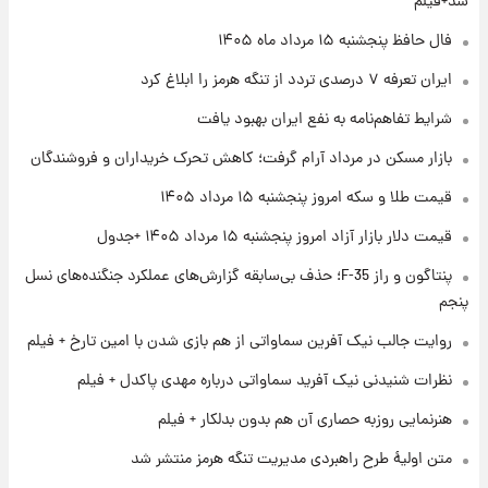
شد+فیلم
۱ روز پیش
فال حافظ پنجشنبه ۱۵ مرداد ماه ۱۴۰۵
فال روزانه واقعی پنجشنبه ۱۵ مرداد ۱۴۰۵
ایران تعرفه ۷ درصدی تردد از تنگه هرمز را ابلاغ کرد
شرایط تفاهم‌نامه به نفع ایران بهبود یافت
۱ روز پیش
بازار مسکن در مرداد آرام گرفت؛ کاهش تحرک خریداران و فروشندگان
ارزش سهام عدالت برای امروز چهارشنبه ۱۴ مرداد
+ جدول
قیمت طلا و سکه امروز پنجشنبه ۱۵ مرداد ۱۴۰۵
قیمت دلار بازار آزاد امروز پنجشنبه ۱۵ مرداد ۱۴۰۵ +جدول
۱ روز پیش
آغاز طرح جدید فروش مشارکت در تولید سایپا؛
پنتاگون و راز F-35؛ حذف بی‌سابقه گزارش‌های عملکرد جنگنده‌های نسل
نام خودرو، مبلغ پیش پرداخت و زمان تحویل |
پنجم
سود مشارکت چند درصد است؟
روایت جالب نیک آفرین سماواتی از هم بازی شدن با امین تارخ + فیلم
نظرات شنیدنی نیک آفرید سماواتی درباره مهدی پاکدل + فیلم
هنرنمایی روزبه حصاری آن هم بدون بدلکار + فیلم
متن اولیۀ طرح راهبردی مدیریت تنگه هرمز منتشر شد