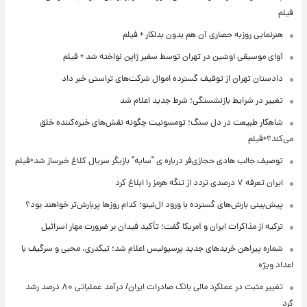
فیلم
هنرنمایی روزبه حصاری آن هم بدون بدلکار + فیلم
آوای موسیقی اوشین در تهران توسط سفیر ژاپن نواخته شد + فیلم
دادستان تهران از توقیف گسترده اموال شرکت‌های تراستی خبر داد
تغییر در شرایط بازنشستگی؛ شرط جدید اعلام شد
شاهکار طبیعت در دل سنگ؛ تومسونیت چگونه نقش‌های خیره‌کننده خلق
می‌کند؟+فیلم
توصیف جالب هادی حجازی‌فر درباره ی "سایه" بازیگر سریال کلاغ خبرساز شد+فیلم
ایران تعرفه ۷ درصدی تردد از تنگه هرمز را ابلاغ کرد
پیش‌بینی بارش‌های گسترده با ورود ال‌نینو؛ کدام روزها پربارش‌تر خواهند بود؟
ترکیه از مذاکرات ایران و آمریکا گفت؛ تأکید فیدان بر ضرورت مهار اسرائیل
شماره پیراهن خریدهای جدید پرسپولیس اعلام شد؛ تیکدری، محبی و سرگیف با
اعداد ویژه
تغییر مثبت در عملکرد مالی بانک صادرات ایران/ درآمد عملیاتی ۸۰ درصد رشد
کرد