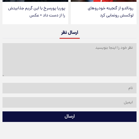
رونالدو از گنجینه خودروهای
پوریا پورسرخ با این گریم جذابیتش
لوکسش رونمایی کرد
را از دست داد + عکس
ارسال نظر
ارسال