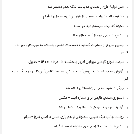
متن اولیۀ طرح راهبردی مدیریت تنگه هرمز منتشر شد
خاطره جالب شهاب حسینی از فرار در دوره سربازی + فیلم
نحوه فعالیت سیستم دید در شب
یک پیش‌بینی مهم از آینده بازار طلا
یحیی سریع از عملیات گسترده تجمعات نظامی وابسته به عربستان خبر داد +
فیلم
قیمت انواع گوشی موبایل امروز پنجشنبه ۱۵ مرداد ۱۴۰۵ + جدول
گزارش جدید آسوشیتدپرس آسیب مغزی صدها نظامی آمریکایی در جنگ علیه
ایران
جزئیات شرط جدید بازنشستگی اعلام شد
استوری مهدی طارمی برای ستاره اینتر + عکس
گران‌ترین خرید تاریخ رئال مادرید رونمایی شد
روایت جالب نیک آفرین سماواتی از هم بازی شدن با امین تارخ + فیلم
یک روایت جالب از زبان بدن و انواع لبخند + فیلم