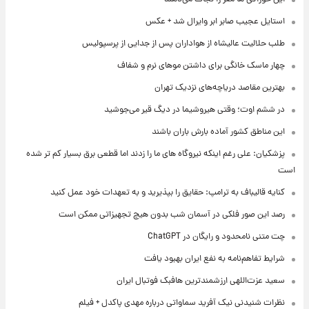
استایل عجیب صابر ابر وایرال شد + عکس
طلب حلالیت عالیشاه از هواداران پس از جدایی از پرسپولیس
چهار ماسک خانگی برای داشتن موهای نرم و شفاف
بهترین مقاصد دریاچه‌های نزدیک تهران
در ششم اوت؛ وقتی هیروشیما در دیگ قیر می‌جوشید
این مناطق کشور آماده بارش باران باشند
پزشکیان: علی رغم اینکه نیروگاه های ما را زدند اما قطعی برق بسیار کم تر شده
است
کنایه قالیباف به ترامپ: حقایق را بپذیرید و به تعهدات خود عمل کنید
رصد این صور فلکی در آسمان شب بدون هیچ تجهیزاتی ممکن است
چت متنی نامحدود و رایگان در ChatGPT
شرایط تفاهم‌نامه به نفع ایران بهبود یافت
سعید عزت‌اللهی ارزشمندترین هافبک فوتبال ایران
نظرات شنیدنی نیک آفرید سماواتی درباره مهدی پاکدل + فیلم