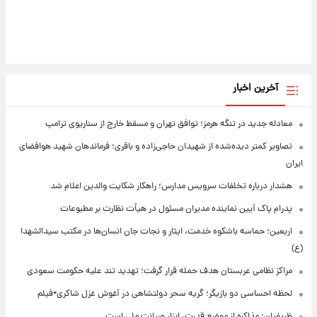
آخرین اخبار
معادله جدید در تنگه هرمز؛ توافق تهران و مسقط خارج از سناریوی ترامپ
تصاویر کمتر دیده‌شده از شهیدان حاجی‌زاده و باقری؛ فرماندهان شهید هوافضای
ایران
هشدار درباره تخلفات سرویس مدارس؛ راهکار شکایت والدین اعلام شد
پدرام پاک آیین نماینده مدیران مسئول در هیأت نظارت بر مطبوعات
اربعین؛ حماسه باشکوه خدمت، ایثار و نجات جان انسان‌ها در مکتب سیدالشهدا
(ع)
مراکز نظامی عربستان هدف حمله قرار گرفت؛ تهدید تند علیه حکومت سعودی
لحظه احساسی دو بازیگر؛ گریه سحر دولتشاهی در آغوش غزل شاکری+فیلم
ظریفیان: مذاکره از موضع قدرت، ابزار صیانت ملی است