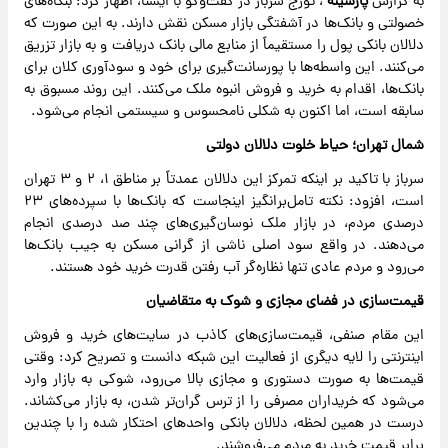
به گزارش
پارسینه
، تورج سرباز در گفت‌وگو با ایسنا، اظهار کرد: بنگاه‌های
خصولتی و بانک‌ها در آشفتگی بازار مسکن نقش دارند. به این صورت که
دلالان بانکی پول را مستقیماً از منابع مالی بانک دریافت و به بازار تزریق
می‌کنند. این واسطه‌ها با پورسانت‌گیری برای خود و سودآوری کلان برای
بانک‌ها، اقدام به خرید و فروش انبوه ملک می‌کنند. این روند مسبوق به
سابقه است، اما اکنون به شکلی نامحسوس و سیستمی انجام می‌شود.
شمال تهران؛ حیاط خلوت دلالان دولتی
سرباز با تاکید بر اینکه تمرکز این دلالان عمدتاً بر مناطق ۱، ۲ و ۳ تهران
است، افزود: نکته تامل‌برانگیز اینجاست که بانک‌ها با سپرده‌های ۲۳
درصدی مردم، در بازار ملک نوسان‌گیری‌های چند صد درصدی انجام
می‌دهند. در واقع سود اصلی ناشی از گرانی مسکن به جیب بانک‌ها
می‌رود و مردم عادی تنها نظاره‌گر آب رفتن قدرت خرید خود هستند.
قیمت‌سازی در فضای مجازی و شوک به متقاضیان
این مقام صنفی، قیمت‌سازی‌های کاذب در سایت‌های خرید و فروش
اینترنتی را لایه دیگری از فعالیت این شبکه دانست و تصریح کرد: وقتی
قیمت‌ها به صورت دستوری و مجازی بالا می‌رود، شوکی به بازار وارد
می‌شود که خریداران مصرفی را از ترس گران‌تر شدن، به بازار می‌کشاند.
درست در همین لحظه، دلالان بانکی واحدهای احتکار شده را با چندین
برابر قیمت خرید به مردم می‌فروشند.