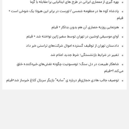
بهره گیری از معماری ایرانی در طرح های ایتالیایی برا مقابله با گرما
پادشاه کوه ها در منظومه شمسی / اورست در برابر این هیولا یک شوخی است +
فیلم
هنرنمایی روزبه حصاری آن هم بدون بدلکار + فیلم
آوای موسیقی اوشین در تهران توسط سفیر ژاپن نواخته شد + فیلم
دادستان تهران از توقیف گسترده اموال شرکت‌های تراستی خبر داد
تغییر در شرایط بازنشستگی؛ شرط جدید اعلام شد
شاهکار طبیعت در دل سنگ؛ تومسونیت چگونه نقش‌های خیره‌کننده خلق
می‌کند؟+فیلم
توصیف جالب هادی حجازی‌فر درباره ی "سایه" بازیگر سریال کلاغ خبرساز شد+فیلم