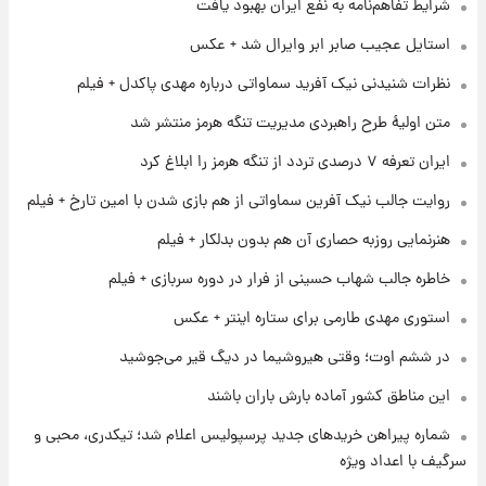
شرایط تفاهم‌نامه به نفع ایران بهبود یافت
۱ روز پیش
استایل عجیب صابر ابر وایرال شد + عکس
قیمت طلا و سکه امروز پنجشنبه ۱۵ مرداد ۱۴۰۵
نظرات شنیدنی نیک آفرید سماواتی درباره مهدی پاکدل + فیلم
متن اولیۀ طرح راهبردی مدیریت تنگه هرمز منتشر شد
۱ روز پیش
ایران تعرفه ۷ درصدی تردد از تنگه هرمز را ابلاغ کرد
شارژ جدید کالابرگ برای سه دهک؛ جزئیات اعلام
شد
روایت جالب نیک آفرین سماواتی از هم بازی شدن با امین تارخ + فیلم
هنرنمایی روزبه حصاری آن هم بدون بدلکار + فیلم
۱ روز پیش
شرایط تازه فروش اقساطی سایپا اعلام شد؛
خاطره جالب شهاب حسینی از فرار در دوره سربازی + فیلم
شاهین، کوییک، اطلس، سهند و ساینا با اقساط
بلندمدت + جدول
استوری مهدی طارمی برای ستاره اینتر + عکس
۱ روز پیش
در ششم اوت؛ وقتی هیروشیما در دیگ قیر می‌جوشید
سیگنال‌های جدید برای بازار طلا؛ پیش‌بینی
قیمت سکه و طلا فردا
این مناطق کشور آماده بارش باران باشند
شماره پیراهن خریدهای جدید پرسپولیس اعلام شد؛ تیکدری، محبی و
سرگیف با اعداد ویژه