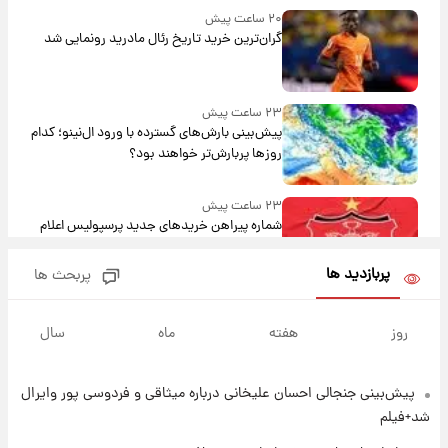
۲۰ ساعت پیش
گران‌ترین خرید تاریخ رئال مادرید رونمایی شد
۲۳ ساعت پیش
پیش‌بینی بارش‌های گسترده با ورود ال‌نینو؛ کدام
روزها پربارش‌تر خواهند بود؟
۲۳ ساعت پیش
شماره پیراهن خریدهای جدید پرسپولیس اعلام
شد؛ تیکدری، محبی و سرگیف با اعداد ویژه
پربازدید ها
پربحث ها
۱ روز پیش
جزئیات فعال‌سازی «کیف پول ایران» اعلام
روز
هفته
ماه
سال
شد+فیلم
پیش‌بینی جنجالی احسان علیخانی درباره میثاقی و فردوسی پور وایرال
۱ روز پیش
تغییر تند قیمت محصولات ایران‌خودرو و سایپا
شد+فیلم
امروز پنجشنبه ۱۵ مرداد ۱۴۰۵ +جدول